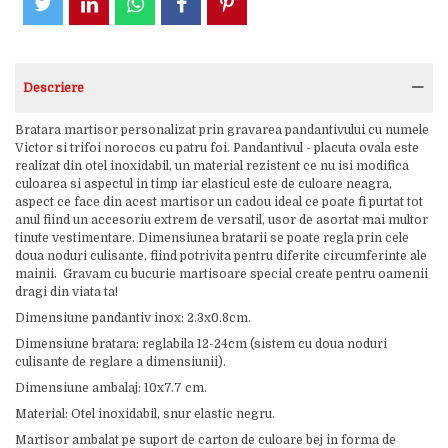
Descriere
Bratara martisor personalizat prin gravarea pandantivului cu numele
Victor si trifoi norocos cu patru foi. Pandantivul - placuta ovala este
realizat din otel inoxidabil, un material rezistent ce nu isi modifica
culoarea si aspectul in timp iar elasticul este de culoare neagra,
aspect ce face din acest martisor un cadou ideal ce poate fi purtat tot
anul fiind un accesoriu extrem de versatil, usor de asortat mai multor
tinute vestimentare. Dimensiunea bratarii se poate regla prin cele
doua noduri culisante, fiind potrivita pentru diferite circumferinte ale
mainii. Gravam cu bucurie martisoare special create pentru oamenii
dragi din viata ta!
Dimensiune pandantiv inox: 2.3x0.8cm.
Dimensiune bratara: reglabila 12-24cm (sistem cu doua noduri
culisante de reglare a dimensiunii).
Dimensiune ambalaj: 10x7.7 cm.
Material: Otel inoxidabil, snur elastic negru.
Martisor ambalat pe suport de carton de culoare bej in forma de