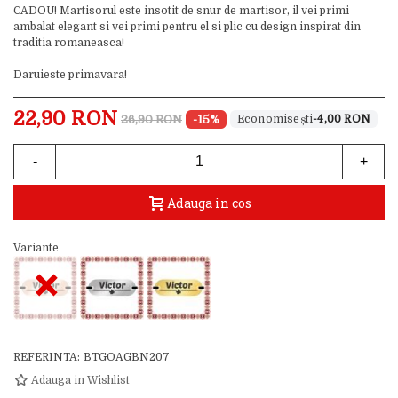
CADOU! Martisorul este insotit de snur de martisor, il vei primi
ambalat elegant si vei primi pentru el si plic cu design inspirat din
traditia romaneasca!
Daruieste primavara!
22,90 RON
26,90 RON
-15%
-4,00 RON
-
+
Adauga in cos
Variante
×
REFERINTA:
BTGOAGBN207
Adauga in Wishlist