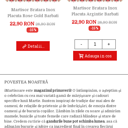
Martisor Bratara Inox
Martisor Bratara Inox
Placuta Argintie Barbati
Placuta Rose Gold Barbati
Nume Maximilian
Nume Sebastian
22,90 RON
26,90 RON
22,90 RON
26,90 RON
-15%
-15%
-
+
Detalii...
Adauga in cos
POVESTEA NOASTRĂ
iMartisoare este
magazinul primăverii
! O întâmpinăm, o așteptăm și
o celebrăm cu cea mai variată gamă de mărțișoare și cadouri
specifice lunii Martie. Suntem inspirați de tradiție dar mai ales de
oameni, de relațiile de prietenie și de îmbrățișări, de emoția dintre
oameni și de bucuria copiilor. Zâmbim în zilele cu soare și admirăm
mamele, bunicile și toate femeile care radiază blândețe și stare de
bine. Credem cu tărie că
gândurile bune pot schimba lumea
, asa că
adăugăm bucurie și iubire ca ingredient final în crearea fiecărui