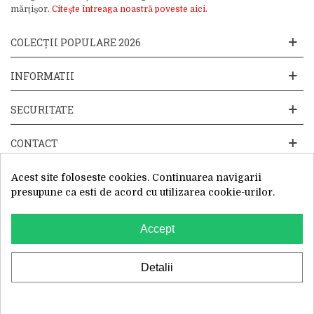
mărțișor.
Citește întreaga noastră poveste aici.
COLECȚII POPULARE 2026
INFORMATII
SECURITATE
CONTACT
Acest site foloseste cookies. Continuarea navigarii
presupune ca esti de acord cu utilizarea cookie-urilor.
Accept
Website operat de: Primavara in dar SRL, Cod Fiscal: 52428019, Reg.
Com: J2025066115002, Sediu Social:Sos. Unirii 201-203C, Caciulati,
Ilfov
WhatsApp
Detalii
0
Cautare
Cos
Top