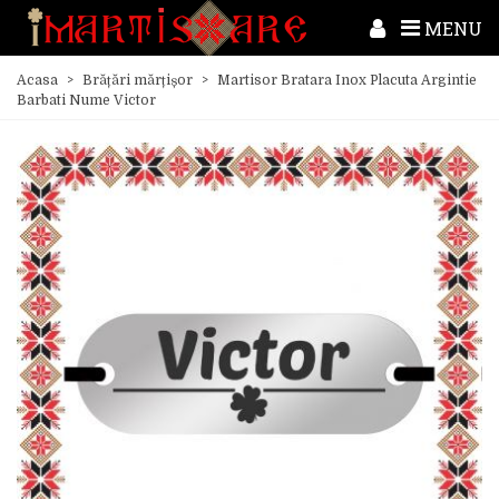
MENU
Acasa
>
Brățări mărțișor
>
Martisor Bratara Inox Placuta Argintie
Barbati Nume Victor