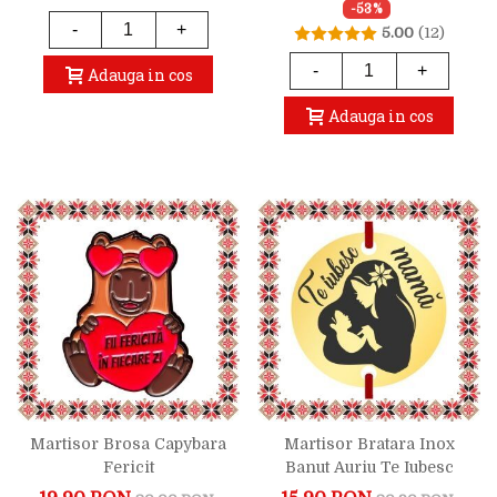
-53%
-
+
5.00
(12)
-
+
Adauga in cos
Adauga in cos
Martisor Brosa Capybara
Martisor Bratara Inox
Fericit
Banut Auriu Te Iubesc
Mama