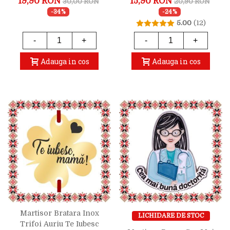
19,90 RON
15,90 RON
30,00 RON
20,90 RON
-34%
-24%
5.00
(12)
-
+
-
+
Adauga in cos
Adauga in cos
Martisor Bratara Inox
LICHIDARE DE STOC
Trifoi Auriu Te Iubesc