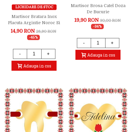
Martisor Brosa Catel Doza
LICHIDARE DE STOC
De Bucurie
Martisor Bratara Inox
19,90 RON
30,00 RON
Placuta Argintie Noroc Si
-34%
Bucurie
14,90 RON
26,90 RON
-45%
-
+
-
+
Adauga in cos
Adauga in cos