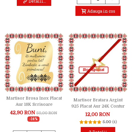
Detalii...
Adauga in cos
Stoc Epuizat
Martisor Brosa Inox Placat
Martisor Bratara Argint
Aur 18K Scrisoare
925 Placat Aur 24K Contur
Multumesc Buni
Steluta Mica
42,90 RON
50,00 RON
12,00 RON
-14%
5.00
(4)