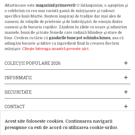
iMartisoare este
magazinul primăverii
! O întâmpinăm, o așteptăm și
o celebrăm cu cea mai variată gamă de mărțișoare și cadouri
specifice lunii Martie. Suntem inspirați de tradiție dar mai ales de
oameni, de relațiile de prietenie și de îmbrățișări, de emoția dintre
oameni și de bucuria copiilor. Zâmbim în zilele cu soare și admirăm
mamele, bunicile și toate femeile care radiază blândețe și stare de
bine. Credem cu tărie că
gândurile bune pot schimba lumea
, asa că
adăugăm bucurie și iubire ca ingredient final în crearea fiecărui
mărțișor.
Citește întreaga noastră poveste aici.
COLECȚII POPULARE 2026
INFORMATII
SECURITATE
CONTACT
Acest site foloseste cookies. Continuarea navigarii
presupune ca esti de acord cu utilizarea cookie-urilor.