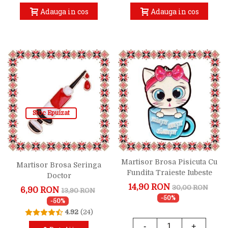
Adauga in cos
Adauga in cos
Stoc Epuizat
Martisor Brosa Pisicuta Cu
Martisor Brosa Seringa
Fundita Traieste Iubeste
Doctor
Zambeste
14,90 RON
30,00 RON
6,90 RON
13,90 RON
-50%
-50%
4.92
(24)
-
+