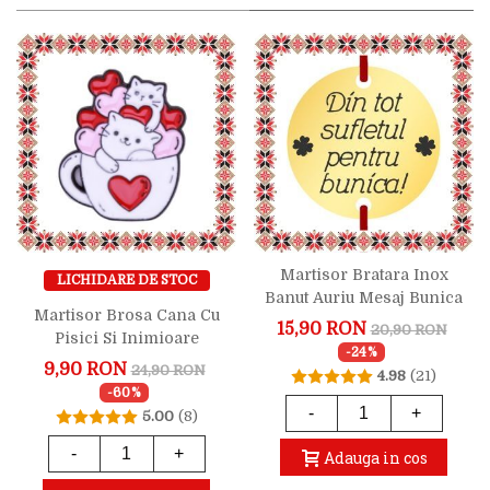
Martisor Bratara Inox
LICHIDARE DE STOC
Banut Auriu Mesaj Bunica
Martisor Brosa Cana Cu
15,90 RON
20,90 RON
Pisici Si Inimioare
-24%
9,90 RON
24,90 RON
4.98
(21)
-60%
-
+
5.00
(8)
-
+
Adauga in cos