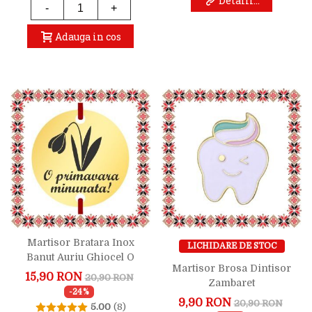
Detalii...
-
+
Adauga in cos
Martisor Bratara Inox
LICHIDARE DE STOC
Banut Auriu Ghiocel O
Martisor Brosa Dintisor
Primavara Minunata
15,90 RON
20,90 RON
Zambaret
-24%
9,90 RON
20,90 RON
5.00
(8)