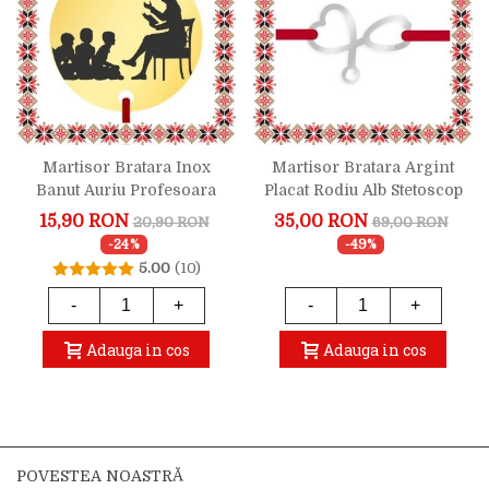
Martisor Bratara Inox
Martisor Bratara Argint
Banut Auriu Profesoara
Placat Rodiu Alb Stetoscop
Doctor
15,90 RON
35,00 RON
20,90 RON
69,00 RON
-24%
-49%
5.00
(10)
-
+
-
+
Adauga in cos
Adauga in cos
POVESTEA NOASTRĂ