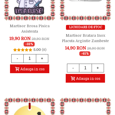
Martisor Brosa Pisica
LICHIDARE DE STOC
Asistenta
Martisor Bratara Inox
19,90 RON
29,90 RON
Placuta Argintie Zambeste
-33%
Iubeste Traieste
14,90 RON
26,90 RON
5.00
(8)
-45%
-
+
-
+
Adauga in cos
Adauga in cos