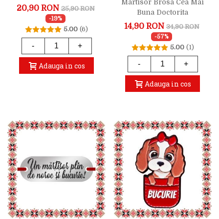
Martisor Brosa Cea Mai
Mama
20,90 RON
25,90 RON
Buna Doctorita
-19%
14,90 RON
34,90 RON
5.00
(6)
-57%
-
+
5.00
(1)
-
+
Adauga in cos
Adauga in cos