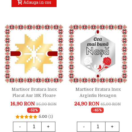
Adauga in cos
Martisor Bratara Inox
Martisor Bratara Inox
Placat Aur 18K Floare
Argintiu Hexagon
Motive Traditionale
Trandafiri Dedicatie Nasa
16,90 RON
24,90 RON
35,00 RON
45,00 RON
-52%
-45%
5.00
(1)
-
+
-
+