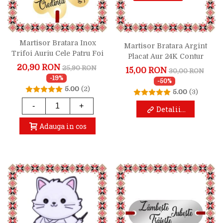
Martisor Bratara Inox
Martisor Bratara Argint
Trifoi Auriu Cele Patru Foi
Placat Aur 24K Contur
Ale Trifoiului
Pisica Mica
20,90 RON
25,90 RON
15,00 RON
30,00 RON
-19%
-50%
5.00
(2)
5.00
(3)
-
+
Detalii...
Adauga in cos