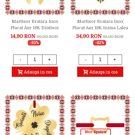
Martisor Bratara Inox
Martisor Bratara Inox
Placat Aur 18K Dintisor
Placat Aur 18K Inima Lalea
Stomatolog
Nume Adelina
14,90 RON
34,90 RON
30,00 RON
45,00 RON
-50%
-22%
-
+
-
+
Adauga in cos
Adauga in cos
Stoc Epuizat