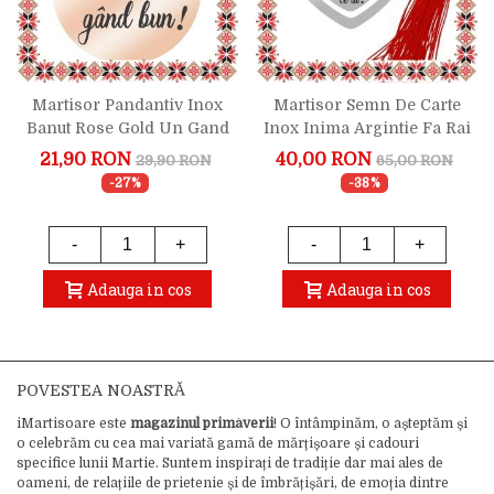
Martisor Pandantiv Inox
Martisor Semn De Carte
Banut Rose Gold Un Gand
Inox Inima Argintie Fa Rai
Bun
Din Ce Ai
21,90 RON
40,00 RON
29,90 RON
65,00 RON
-27%
-38%
-
+
-
+
Adauga in cos
Adauga in cos
POVESTEA NOASTRĂ
iMartisoare este
magazinul primăverii
! O întâmpinăm, o așteptăm și
o celebrăm cu cea mai variată gamă de mărțișoare și cadouri
specifice lunii Martie. Suntem inspirați de tradiție dar mai ales de
oameni, de relațiile de prietenie și de îmbrățișări, de emoția dintre