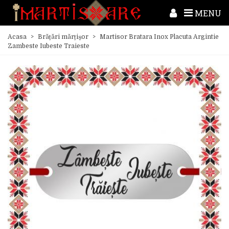
MENU
Acasa
>
Brățări mărțișor
>
Martisor Bratara Inox Placuta Argintie
Zambeste Iubeste Traieste