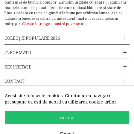
oameni și de bucuria copiilor. Zâmbim în zilele cu soare și admirăm
mamele, bunicile și toate femeile care radiază blândețe și stare de
bine. Credem cu tărie că
gândurile bune pot schimba lumea
, asa că
adăugăm bucurie și iubire ca ingredient final în crearea fiecărui
mărțișor.
Citește întreaga noastră poveste aici.
COLECȚII POPULARE 2026
INFORMATII
SECURITATE
CONTACT
Acest site foloseste cookies. Continuarea navigarii
presupune ca esti de acord cu utilizarea cookie-urilor.
Accept
Website operat de: Primavara in dar SRL, Cod Fiscal: 52428019, Reg.
Com: J2025066115002, Sediu Social:Sos. Unirii 201-203C, Caciulati,
Ilfov
WhatsApp