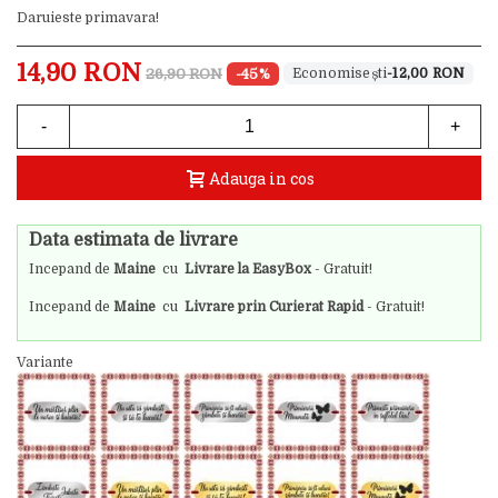
Daruieste primavara!
14,90 RON
26,90 RON
-45%
-12,00 RON
-
+
Adauga in cos
Data estimata de livrare
Incepand de
Maine
cu
Livrare la EasyBox
- Gratuit!
Incepand de
Maine
cu
Livrare prin Curierat Rapid
- Gratuit!
Variante