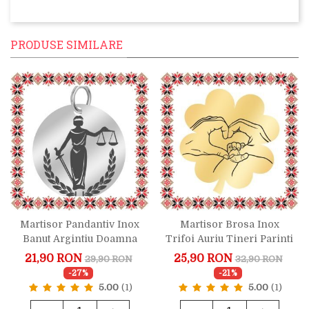
PRODUSE SIMILARE
Martisor Pandantiv Inox
Martisor Brosa Inox
Banut Argintiu Doamna
Trifoi Auriu Tineri Parinti
Justitie
21,90 RON
25,90 RON
29,90 RON
32,90 RON
-27%
-21%
5.00
(1)
5.00
(1)