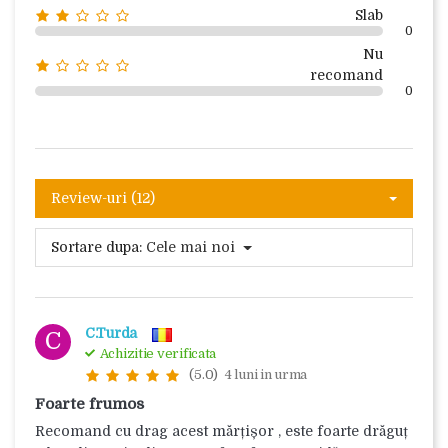
Slab
0
Nu
recomand
0
Review-uri (12)
Sortare dupa:
Cele mai noi
C.Turda
C
Achizitie verificata
(5.0)
4 luni in urma
Foarte frumos
Recomand cu drag acest mărțișor , este foarte drăguț