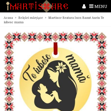
MENU
Acasa
>
Brățări mărțișor
>
Martisor Bratara Inox Banut Auriu Te
iubesc mama