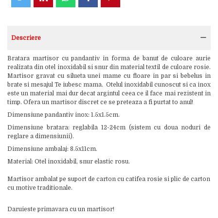
Descriere
Bratara martisor cu pandantiv in forma de banut de culoare aurie
realizata din otel inoxidabil si snur din material textil de culoare rosie.
Martisor gravat cu silueta unei mame cu floare in par si bebelus in
brate si mesajul Te iubesc mama. Otelul inoxidabil cunoscut si ca inox
este un material mai dur decat argintul ceea ce il face mai rezistent in
timp. Ofera un martisor discret ce se preteaza a fi purtat to anul!
Dimensiune pandantiv inox: 1.5x1.5cm.
Dimensiune bratara: reglabila 12-24cm (sistem cu doua noduri de
reglare a dimensiunii).
Dimensiune ambalaj: 8.5x11cm.
Material: Otel inoxidabil, snur elastic rosu.
Martisor ambalat pe suport de carton cu catifea rosie si plic de carton
cu motive traditionale.
Daruieste primavara cu un martisor!