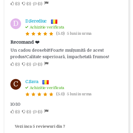
0
0
0
D.Serediuc
D
Achizitie verificata
(5.0)
5 luni in urma
Recomand ❤️
Un cadou deosebit!
Foarte mulțumită de acest
produs!
Calitate superioară, împachetată frumos!
0
0
0
C.Sava
C
Achizitie verificata
(5.0)
5 luni in urma
10/10
0
0
0
Vezi inca 5 reviewuri din 7