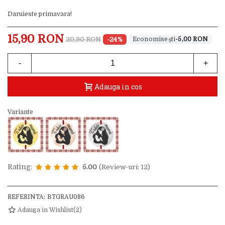
Daruieste primavara!
15,90 RON
20,90 RON
-24%
-5,00 RON
-
+
Adauga in cos
Variante
Rating:
5.00
(Review-uri: 12)
REFERINTA:
BTGRAU086
Adauga in Wishlist
(
2
)