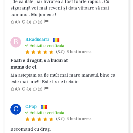
, de calitate , iar livrarea a fost foarte rapidă . Cu
siguranță voi mai reveni și data viitoare să mai
comand . Mulțumesc !
0
0
0
B.Raducanu
B
Achizitie verificata
(5.0)
5 luni in urma
Foatre dragut, s a bucurat
mama de el
Ma asteptam sa fie mult mai mare manutul, bine ca
este mai mic!!! Este fix ce trebuie.
0
0
0
C.Pop
C
Achizitie verificata
(5.0)
5 luni in urma
Recomand cu drag.