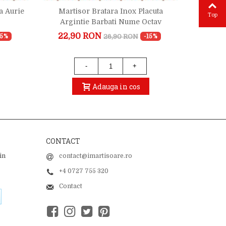
a Aurie
Martisor Bratara Inox Placuta
Martisor
Top
Argintie Barbati Nume Octav
22,90 RON
22,
26,90 RON
15%
-15%
-
+
Adauga in cos
CONTACT
in
contact@imartisoare.ro
+4 0727 755 320
Contact