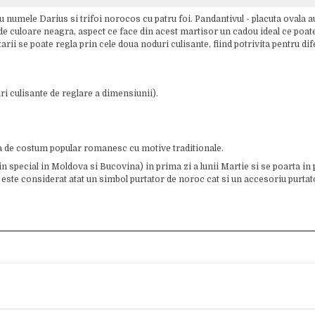
umele Darius si trifoi norocos cu patru foi. Pandantivul - placuta ovala aur
e de culoare neagra, aspect ce face din acest martisor un cadou ideal ce poate 
ii se poate regla prin cele doua noduri culisante, fiind potrivita pentru d
i culisante de reglare a dimensiunii).
a de costum popular romanesc cu motive traditionale.
(in special in Moldova si Bucovina) in prima zi a lunii Martie si se poarta in 
este considerat atat un simbol purtator de noroc cat si un accesoriu purtator