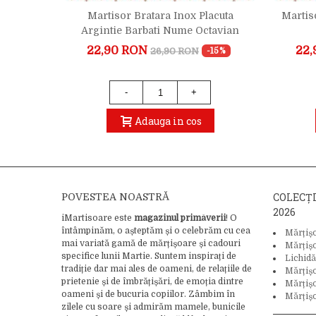
acuta
Martisor Bratara Inox Placuta
Martis
Mihai
Argintie Barbati Nume Octavian
22,90 RON
22,
26,90 RON
-15%
-15%
-
+
Adauga in cos
COLECȚ
POVESTEA NOASTRĂ
2026
iMartisoare este
magazinul primăverii
! O
întâmpinăm, o așteptăm și o celebrăm cu cea
Mărțiș
mai variată gamă de mărțișoare și cadouri
Mărțiș
specifice lunii Martie. Suntem inspirați de
Lichidă
tradiție dar mai ales de oameni, de relațiile de
Mărțiș
prietenie și de îmbrățișări, de emoția dintre
Mărțișo
oameni și de bucuria copiilor. Zâmbim în
Mărțișo
zilele cu soare și admirăm mamele, bunicile