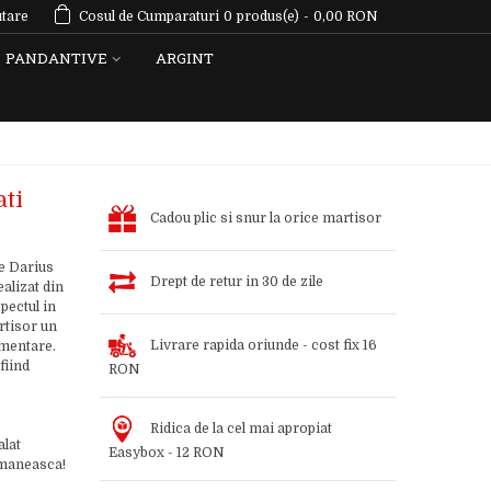
tare
Cosul de Cumparaturi
0
produs(e)
-
0,00 RON
PANDANTIVE
ARGINT
ati
Cadou plic si snur la orice martisor
e Darius
Drept de retur in 30 de zile
ealizat din
pectul in
rtisor un
Livrare rapida oriunde - cost fix 16
imentare.
fiind
RON
Ridica de la cel mai apropiat
alat
Easybox - 12 RON
romaneasca!