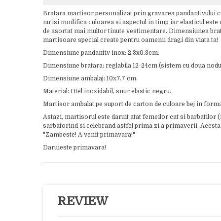
Bratara martisor personalizat prin gravarea pandantivului cu n
nu isi modifica culoarea si aspectul in timp iar elasticul est
de asortat mai multor tinute vestimentare. Dimensiunea bratar
martisoare special create pentru oamenii dragi din viata ta!
Dimensiune pandantiv inox: 2.3x0.8cm.
Dimensiune bratara: reglabila 12-24cm (sistem cu doua nodur
Dimensiune ambalaj: 10x7.7 cm.
Material: Otel inoxidabil, snur elastic negru.
Martisor ambalat pe suport de carton de culoare bej in form
Astazi, martisorul este daruit atat femeilor cat si barbatilor 
sarbatorind si celebrand astfel prima zi a primaverii. Acesta 
"Zambeste! A venit primavara!"
Daruieste primavara!
REVIEW