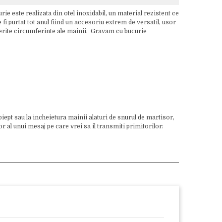
ie este realizata din otel inoxidabil, un material rezistent ce
fi purtat tot anul fiind un accesoriu extrem de versatil, usor
iferite circumferinte ale mainii. Gravam cu bucurie
piept sau la incheietura mainii alaturi de snurul de martisor,
 al unui mesaj pe care vrei sa il transmiti primitorilor: