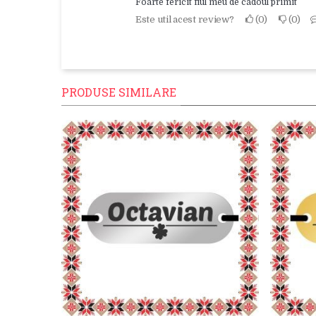
Foarte fericit fiul meu de cadoul primit
Este util acest review?
0
0
PRODUSE SIMILARE