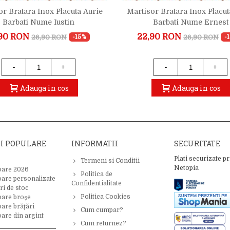
or Bratara Inox Placuta Aurie
Martisor Bratara Inox Placut
Barbati Nume Iustin
Barbati Nume Ernest
90 RON
22,90 RON
26,90 RON
26,90 RON
-15%
-
-
+
-
+
Adauga in cos
Adauga in cos
II POPULARE
INFORMATII
SECURITATE
Plati securizate pr
Termeni si Conditii
Netopia
oare 2026
Politica de
oare personalizate
Confidentialitate
ri de stoc
Politica Cookies
oare broșe
are brățări
Cum cumpar?
are din argint
Cum returnez?