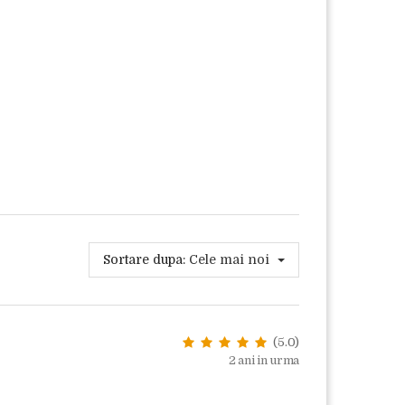
Sortare dupa:
Cele mai noi
(5.0)
2 ani in urma