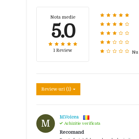
Nota medie
5.0
1 Review
Nu
Review-uri (1)
M.Voicea
M
Achizitie verificata
Recomand