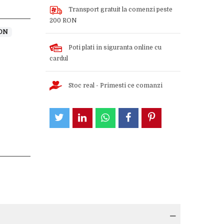
Transport gratuit la comenzi peste
200 RON
RON
Poti plati in siguranta online cu
cardul
Stoc real - Primesti ce comanzi