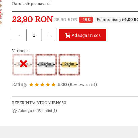
Daruieste primavara!
22,90 RON
26,90 RON
-15%
-4,00 
Adauga in cos
-
+
Variante
×
Rating:
5.00
(Review-uri: 1)
REFERINTA:
BTGOAUBN050
Adauga in Wishlist
(
1
)