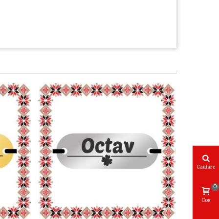
Cautare
0
Cos