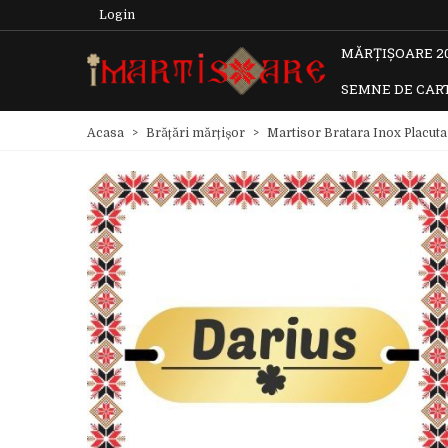
Login
MĂRȚIȘOARE 2
SEMNE DE CAR
Acasa
>
Brățări mărțișor
>
Martisor Bratara Inox Placut