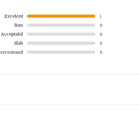
Excelent
1
Bun
0
Acceptabil
0
Slab
0
 recomand
0