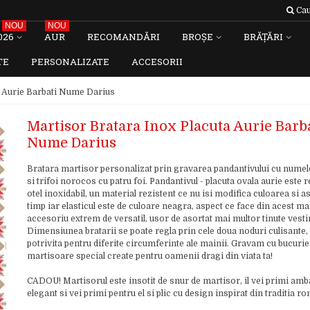
Cau
NOU
NOU
026
AUR
RECOMANDĂRI
BROȘE
BRĂȚĂRI
TE
PERSONALIZATE
ACCESORII
a Aurie Barbati Nume Darius
Martisor Bratara Inox Placuta Aurie Barb
Nume Darius
Bratara martisor personalizat prin gravarea pandantivului cu numel
si trifoi norocos cu patru foi. Pandantivul - placuta ovala aurie este r
otel inoxidabil, un material rezistent ce nu isi modifica culoarea si as
timp iar elasticul este de culoare neagra, aspect ce face din acest ma
accesoriu extrem de versatil, usor de asortat mai multor tinute vest
Dimensiunea bratarii se poate regla prin cele doua noduri culisante, 
potrivita pentru diferite circumferinte ale mainii. Gravam cu bucurie
martisoare special create pentru oamenii dragi din viata ta!
CADOU! Martisorul este insotit de snur de martisor, il vei primi amb
elegant si vei primi pentru el si plic cu design inspirat din traditia 