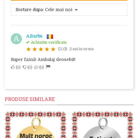
Sortare dupa:
Cele mai noi
A.Barbu
A
Achizitie verificata
(5.0)
2 ani in urma
Super faină! Ambalaj deosebit!
0
0
0
PRODUSE SIMILARE