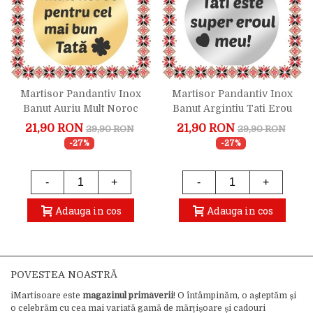
Martisor Pandantiv Inox
Martisor Pandantiv Inox
Banut Auriu Mult Noroc
Banut Argintiu Tati Erou
Bun Tata
21,90 RON
21,90 RON
29,90 RON
29,90 RON
-27%
-27%
-
+
-
+
Adauga in cos
Adauga in cos
POVESTEA NOASTRĂ
iMartisoare este
magazinul primăverii
! O întâmpinăm, o așteptăm și
o celebrăm cu cea mai variată gamă de mărțișoare și cadouri