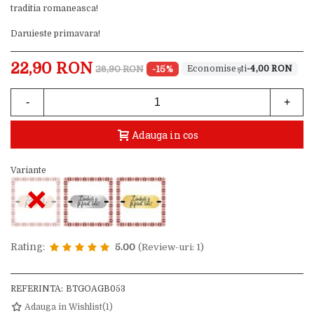
traditia romaneasca!
Daruieste primavara!
22,90 RON
26,90 RON
-15%
-4,00 RON
-
+
Adauga in cos
Variante
×
Rating:
5.00
(Review-uri: 1)
REFERINTA:
BTGOAGB053
Adauga in Wishlist
(
1
)