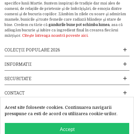
specifice lunii Martie. Suntem inspirați de tradiție dar mai ales de
oameni, de relațiile de prietenie și de îmbrățișări, de emoția dintre
oameni și de bucuria copiilor. Zâmbim în zilele cu soare și admirăm
mamele, bunicile și toate femeile care radiază blândețe și stare de
bine. Credem cu tărie că
gândurile bune pot schimba lumea
, asa că
adăugăm bucurie și iubire ca ingredient final în crearea fiecărui
mărțișor.
Citește întreaga noastră poveste aici.
COLECȚII POPULARE 2026
INFORMATII
SECURITATE
CONTACT
Acest site foloseste cookies. Continuarea navigarii
presupune ca esti de acord cu utilizarea cookie-urilor.
Accept
Website operat de: Primavara in dar SRL, Cod Fiscal: 52428019, Reg.