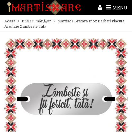
MENU
Acasa
>
Brățări mărțișor
>
Martisor Bratara Inox Barbati Placuta
Argintie Zambeste Tata