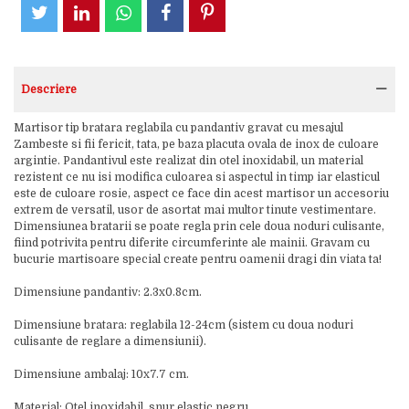
Descriere
Martisor tip bratara reglabila cu pandantiv gravat cu mesajul
Zambeste si fii fericit, tata, pe baza placuta ovala de inox de culoare
argintie. Pandantivul este realizat din otel inoxidabil, un material
rezistent ce nu isi modifica culoarea si aspectul in timp iar elasticul
este de culoare rosie, aspect ce face din acest martisor un accesoriu
extrem de versatil, usor de asortat mai multor tinute vestimentare.
Dimensiunea bratarii se poate regla prin cele doua noduri culisante,
fiind potrivita pentru diferite circumferinte ale mainii. Gravam cu
bucurie martisoare special create pentru oamenii dragi din viata ta!
Dimensiune pandantiv: 2.3x0.8cm.
Dimensiune bratara: reglabila 12-24cm (sistem cu doua noduri
culisante de reglare a dimensiunii).
Dimensiune ambalaj: 10x7.7 cm.
Material: Otel inoxidabil, snur elastic negru.