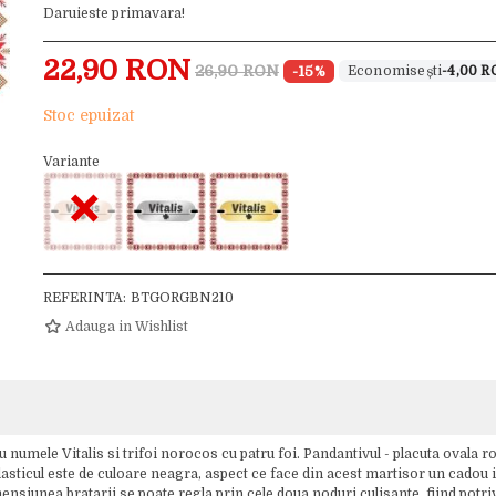
Daruieste primavara!
22,90 RON
26,90 RON
-15%
-4,00 
Stoc epuizat
Variante
×
REFERINTA:
BTGORGBN210
Adauga in Wishlist
umele Vitalis si trifoi norocos cu patru foi. Pandantivul - placuta ovala ros
elasticul este de culoare neagra, aspect ce face din acest martisor un cadou i
ensiunea bratarii se poate regla prin cele doua noduri culisante, fiind potr