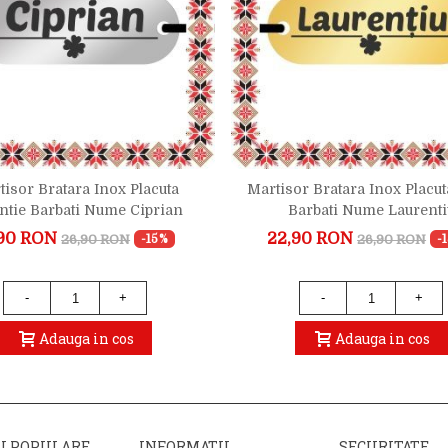
tisor Bratara Inox Placuta
Martisor Bratara Inox Placut
ntie Barbati Nume Ciprian
Barbati Nume Laurenti
90 RON
22,90 RON
26,90 RON
26,90 RON
-15%
-
-
+
-
+
Adauga in cos
Adauga in cos
II POPULARE
INFORMATII
SECURITATE