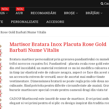
Cau
NOU
NOU
026
AUR
RECOMANDĂRI
BROȘE
BRĂȚĂRI
TE
PERSONALIZATE
ACCESORII
 Rose Gold Barbati Nume Vitalis
Martisor Bratara Inox Placuta Rose Gold
Barbati Nume Vitalis
Bratara martisor personalizat prin gravarea pandantivului cu numele 
trifoi norocos cu patru foi. Pandantivul - placuta ovala rose gold este
din otel inoxidabil, un material rezistent ce nu isi modifica culoarea 
in timp iar elasticul este de culoare neagra, aspect ce face din acest
un accesoriu extrem de versatil, usor de asortat mai multor tinute
vestimentare. Dimensiunea bratarii se poate regla prin cele doua no
culisante, fiind potrivita pentru diferite circumferinte ale mainii. G
bucurie martisoare special create pentru oamenii dragi din viata ta!
CADOU! Martisorul este insotit de snur de martisor, il vei primi amb
elegant si vei primi pentru el si plic cu design inspirat din traditia 