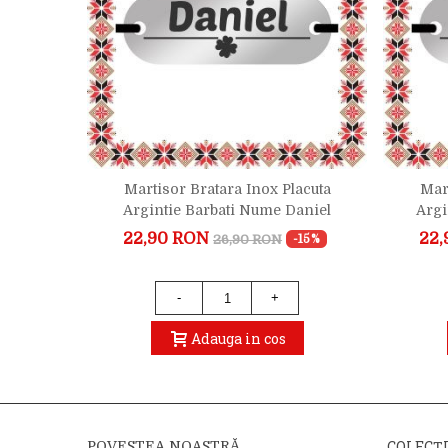
ta Aurie
Martisor Bratara Inox Placuta
Mar
ic
Argintie Barbati Nume Daniel
Argi
22,90 RON
22,
26,90 RON
-15%
-15%
1)
-
+
Adauga in cos
COLECȚ
POVESTEA NOASTRĂ