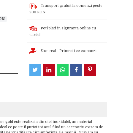
Transport gratuit la comenzi peste
200 RON
RON
Poti plati in siguranta online cu
cardul
Stoc real - Primesti ce comanzi
e gold este realizata din otel inoxidabil, un material
deal ce poate fi purtat tot anul fiind un accesoriu extrem de
ivita pentru diferite circumferinte ale mainii. Gravam cu