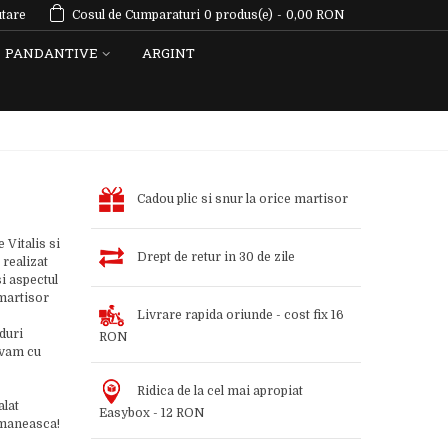
tare
Cosul de Cumparaturi
0
produs(e)
-
0,00 RON
PANDANTIVE
ARGINT
Cadou plic si snur la orice martisor
Vitalis si
Drept de retur in 30 de zile
 realizat
si aspectul
 martisor
Livrare rapida oriunde - cost fix 16
duri
RON
ravam cu
Ridica de la cel mai apropiat
alat
Easybox - 12 RON
romaneasca!