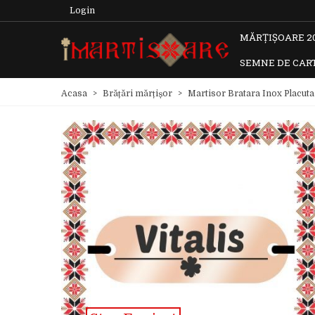
Login
MĂRȚIȘOARE 2
SEMNE DE CAR
Acasa
>
Brățări mărțișor
>
Martisor Bratara Inox Placuta