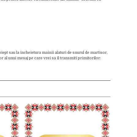
piept sau la incheietura mainii alaturi de snurul de martisor,
 al unui mesaj pe care vrei sa il transmiti primitorilor: