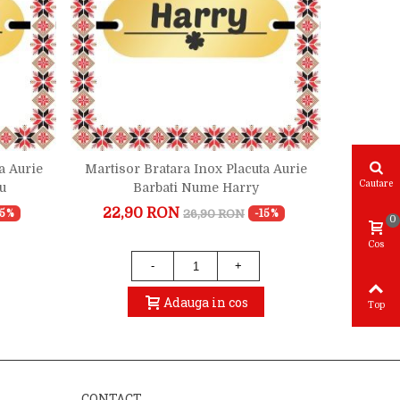
a Aurie
Martisor Bratara Inox Placuta Aurie
Martisor
Cautare
u
Barbati Nume Harry
22,90 RON
22,
26,90 RON
15%
-15%
0
Cos
-
+
Adauga in cos
Top
CONTACT