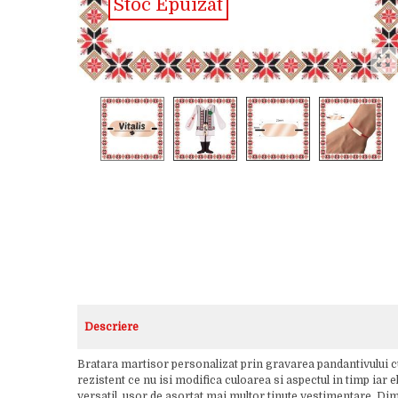
Stoc Epuizat
Descriere
Bratara martisor personalizat prin gravarea pandantivului cu n
rezistent ce nu isi modifica culoarea si aspectul in timp iar 
versatil, usor de asortat mai multor tinute vestimentare. Dim