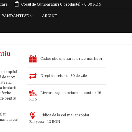
tare
Cosul de Cumparaturi
0
produs(e)
-
0,00 RON
PANDANTIVE
ARGINT
ntiu
Cadou plic si snur la orice martisor
 cu copilul
Drept de retur in 30 de zile
d de inox
aterial
a bratarii
Livrare rapida oriunde - cost fix 16
iferite
ate pentru
RON
alat
Ridica de la cel mai apropiat
romaneasca!
Easybox - 12 RON