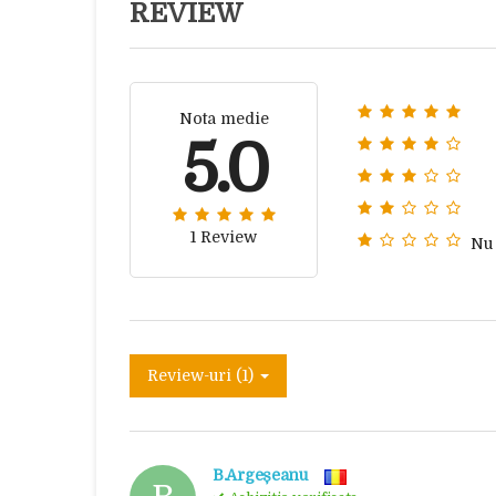
REVIEW
Nota medie
5.0
1 Review
Nu
Review-uri (1)
B.Argeșeanu