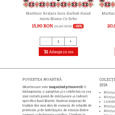
ti Trifoi
Martisor Bratara Inox Barbati Banut
Martiso
ta
Auriu Mama Cu Bebe
15,90 RON
20,
20,90 RON
-19%
-24%
-
+
Adauga in cos
COLECȚ
POVESTEA NOASTRĂ
2026
iMartisoare este
magazinul primăverii
! O
întâmpinăm, o așteptăm și o celebrăm cu cea
Mărțiș
mai variată gamă de mărțișoare și cadouri
Mărțiș
specifice lunii Martie. Suntem inspirați de
Lichidă
tradiție dar mai ales de oameni, de relațiile de
Mărțiș
prietenie și de îmbrățișări, de emoția dintre
Mărțișo
oameni și de bucuria copiilor. Zâmbim în