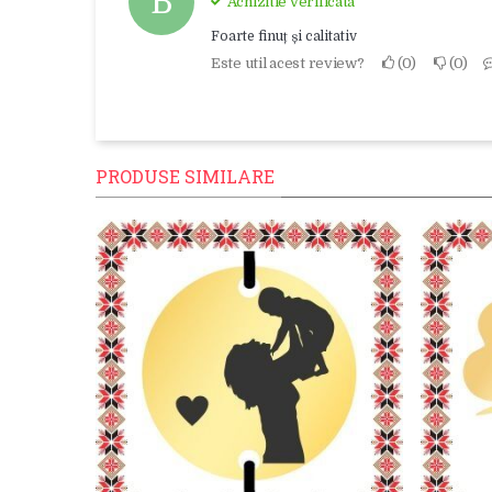
B
Achizitie verificata
Foarte finuț și calitativ
Este util acest review?
0
0
PRODUSE SIMILARE