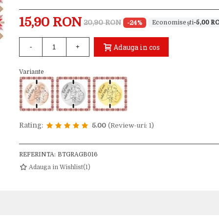
15,90 RON
20,90 RON
-24%
-5,00 R
Adauga in cos
-
+
Variante
Rating:
5.00
(Review-uri: 1)
REFERINTA:
BTGRAGB016
Adauga in Wishlist
(
1
)