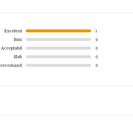
Excelent
1
Bun
0
Acceptabil
0
Slab
0
 recomand
0