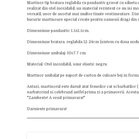
Martisor tip bratara reglabila cu pandantiv gravat cu silueta u
realizat din otel inoxidabil, un material rezistent ce nu isi 
versatil, usor de asortat mai multor tinute vestimentare. Dim
bucurie martisoare special create pentru oamenii dragi din v
Dimensiune pandantiv: 1.5x1.5cm.
Dimensiune bratara: reglabila 12-24cm (sistem cu doua nodur
Dimensiune ambalaj: 10x7.7 cm.
Material: Otel inoxidabil, snur elastic negru.
Martisor ambalat pe suport de carton de culoare bej in form
Astazi, martisorul este daruit atat femeilor cat si barbatilor 
sarbatorind si celebrand astfel prima zi a primaverii. Acesta 
"Zambeste! A venit primavara!"
Daruieste primavara!