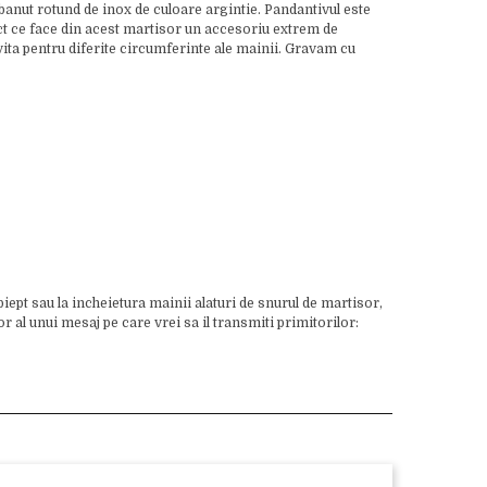
e banut rotund de inox de culoare argintie. Pandantivul este
pect ce face din acest martisor un accesoriu extrem de
vita pentru diferite circumferinte ale mainii. Gravam cu
piept sau la incheietura mainii alaturi de snurul de martisor,
 al unui mesaj pe care vrei sa il transmiti primitorilor: