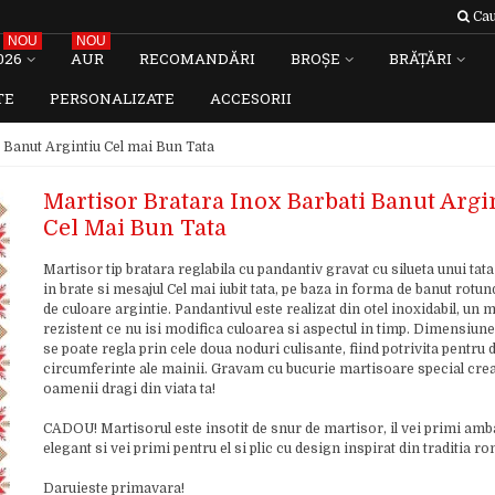
Cau
NOU
NOU
026
AUR
RECOMANDĂRI
BROȘE
BRĂȚĂRI
TE
PERSONALIZATE
ACCESORII
 Banut Argintiu Cel mai Bun Tata
Martisor Bratara Inox Barbati Banut Argi
Cel Mai Bun Tata
Martisor tip bratara reglabila cu pandantiv gravat cu silueta unui tata
in brate si mesajul Cel mai iubit tata, pe baza in forma de banut rotun
de culoare argintie. Pandantivul este realizat din otel inoxidabil, un m
rezistent ce nu isi modifica culoarea si aspectul in timp. Dimensiune
se poate regla prin cele doua noduri culisante, fiind potrivita pentru d
circumferinte ale mainii. Gravam cu bucurie martisoare special cre
oamenii dragi din viata ta!
CADOU! Martisorul este insotit de snur de martisor, il vei primi amb
elegant si vei primi pentru el si plic cu design inspirat din traditia 
Daruieste primavara!