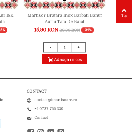
Aur 18K
Martisor Bratara Inox Barbati Banut
Marti
Top
ata
Auriu Tata De Baiat
Ar
15,90 RON
21,9
20,90 RON
25%
-24%
-
+
Adauga in cos
CONTACT
in
contact@imartisoare.ro
+4 0727 755 320
Contact