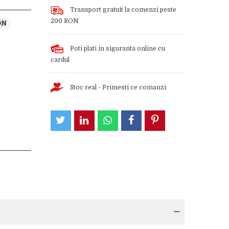
Transport gratuit la comenzi peste
200 RON
ON
Poti plati in siguranta online cu
cardul
Stoc real - Primesti ce comanzi