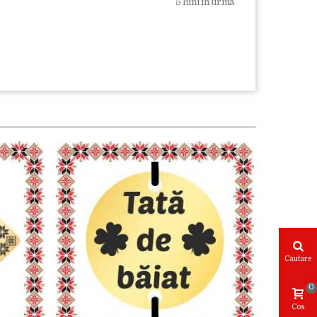
5 luni in urma
Cautare
0
Cos