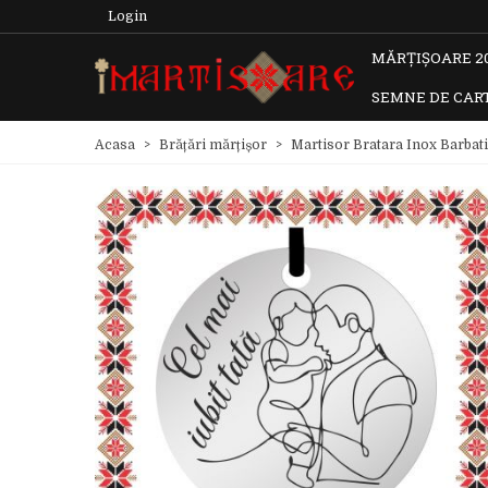
Login
MĂRȚIȘOARE 2
SEMNE DE CAR
Acasa
>
Brățări mărțișor
>
Martisor Bratara Inox Barbati