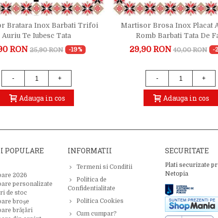
r Bratara Inox Barbati Trifoi
Martisor Brosa Inox Placat 
Auriu Te Iubesc Tata
Romb Barbati Tata De F
90 RON
29,90 RON
25,90 RON
40,00 RON
-19%
-
-
+
-
+
Adauga in cos
Adauga in cos
II POPULARE
INFORMATII
SECURITATE
Plati securizate pr
Termeni si Conditii
Netopia
oare 2026
Politica de
oare personalizate
Confidentialitate
ri de stoc
Politica Cookies
oare broșe
are brățări
Cum cumpar?