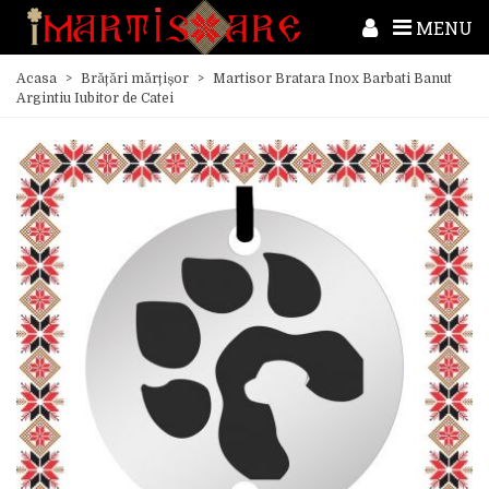
MENU
Acasa
>
Brățări mărțișor
>
Martisor Bratara Inox Barbati Banut
Argintiu Iubitor de Catei