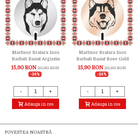
Martisor Bratara Inox
Martisor Bratara Inox
Barbati Banut Argintiu
Barbati Banut Rose Gold
Husky Serios
Husky Zambaret
15,90 RON
15,90 RON
20,90 RON
20,90 RON
-24%
-24%
-
+
-
+
Adauga in cos
Adauga in cos
POVESTEA NOASTRĂ