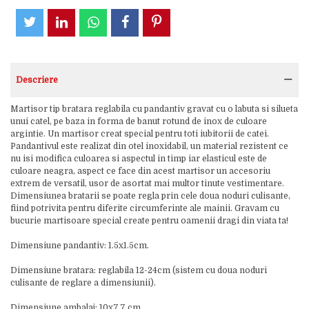
Descriere
Martisor tip bratara reglabila cu pandantiv gravat cu o labuta si silueta
unui catel, pe baza in forma de banut rotund de inox de culoare
argintie. Un martisor creat special pentru toti iubitorii de catei.
Pandantivul este realizat din otel inoxidabil, un material rezistent ce
nu isi modifica culoarea si aspectul in timp iar elasticul este de
culoare neagra, aspect ce face din acest martisor un accesoriu
extrem de versatil, usor de asortat mai multor tinute vestimentare.
Dimensiunea bratarii se poate regla prin cele doua noduri culisante,
fiind potrivita pentru diferite circumferinte ale mainii. Gravam cu
bucurie martisoare special create pentru oamenii dragi din viata ta!
Dimensiune pandantiv: 1.5x1.5cm.
Dimensiune bratara: reglabila 12-24cm (sistem cu doua noduri
culisante de reglare a dimensiunii).
Dimensiune ambalaj: 10x7.7 cm.