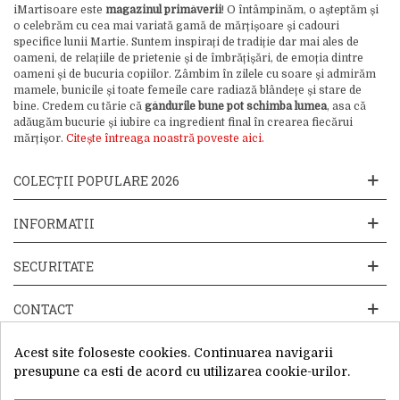
iMartisoare este
magazinul primăverii
! O întâmpinăm, o așteptăm și
o celebrăm cu cea mai variată gamă de mărțișoare și cadouri
specifice lunii Martie. Suntem inspirați de tradiție dar mai ales de
oameni, de relațiile de prietenie și de îmbrățișări, de emoția dintre
oameni și de bucuria copiilor. Zâmbim în zilele cu soare și admirăm
mamele, bunicile și toate femeile care radiază blândețe și stare de
bine. Credem cu tărie că
gândurile bune pot schimba lumea
, asa că
adăugăm bucurie și iubire ca ingredient final în crearea fiecărui
mărțișor.
Citește întreaga noastră poveste aici.
COLECȚII POPULARE 2026
INFORMATII
SECURITATE
CONTACT
Acest site foloseste cookies. Continuarea navigarii
presupune ca esti de acord cu utilizarea cookie-urilor.