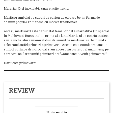
Material: Otel inoxidabil, snur elastic negru.
Martisor ambalat pe suport de carton de culoare bej in forma de
costum popular romanesc cu motive traditionale.
Astazi, martisorul este daruit atat femeilor cat si barbatilor (in special
in Moldova si Bucovina) in prima zi a lunii Martie si se poarta in piept
sau la incheietura mainii alaturi de snurul de martisor, sarbatorind si
celebrand astfel prima zi a primaverii. Acesta este considerat atat un
simbol purtator de noroc cat si un accesoriu purtator al unui mesaj pe
care vrei sa il transmiti primitorilor: "Zambeste! A venit primavara!"
Daruieste primavara!
REVIEW
Nota medie