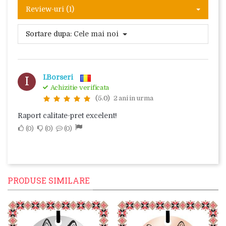
Review-uri (1)
Sortare dupa:
Cele mai noi
I.Borseri
I
Achizitie verificata
(5.0)
2 ani in urma
Raport calitate-pret excelent!
0
0
0
PRODUSE SIMILARE