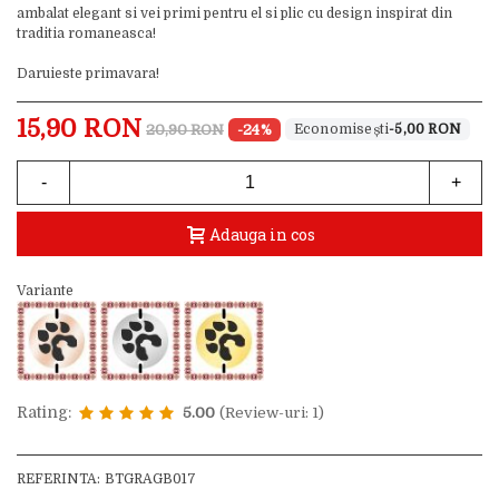
ambalat elegant si vei primi pentru el si plic cu design inspirat din
traditia romaneasca!
Daruieste primavara!
15,90 RON
20,90 RON
-24%
-5,00 RON
-
+
Adauga in cos
Variante
Rating:
5.00
(Review-uri: 1)
REFERINTA:
BTGRAGB017