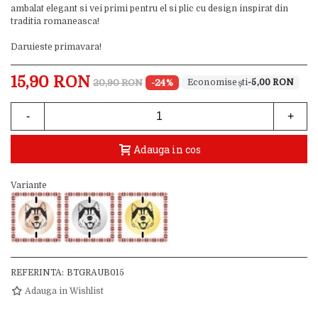
ambalat elegant si vei primi pentru el si plic cu design inspirat din
traditia romaneasca!
Daruieste primavara!
15,90 RON
20,90 RON
-24%
-5,00 RON
-
+
Adauga in cos
Variante
REFERINTA:
BTGRAUB015
Adauga in Wishlist