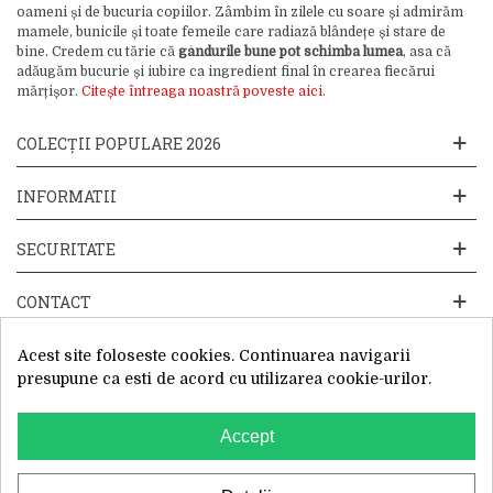
oameni și de bucuria copiilor. Zâmbim în zilele cu soare și admirăm
mamele, bunicile și toate femeile care radiază blândețe și stare de
bine. Credem cu tărie că
gândurile bune pot schimba lumea
, asa că
adăugăm bucurie și iubire ca ingredient final în crearea fiecărui
mărțișor.
Citește întreaga noastră poveste aici.
COLECȚII POPULARE 2026
INFORMATII
SECURITATE
CONTACT
Acest site foloseste cookies. Continuarea navigarii
presupune ca esti de acord cu utilizarea cookie-urilor.
Accept
Website operat de: Primavara in dar SRL, Cod Fiscal: 52428019, Reg.
Com: J2025066115002, Sediu Social:Sos. Unirii 201-203C, Caciulati,
Ilfov
WhatsApp