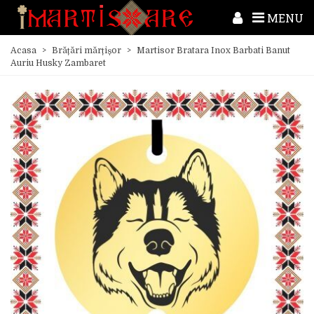
MENU
Acasa
>
Brățări mărțișor
>
Martisor Bratara Inox Barbati Banut
Auriu Husky Zambaret