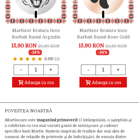
Martisor Bratara Inox
Martisor Bratara Inox
Barbati Banut Argintiu
Barbati Banut Rose Gold
Husky Zambaret
Iubitor De Catei
15,90 RON
15,90 RON
20,90 RON
20,90 RON
-24%
-24%
5.00
(1)
-
+
-
+
Adauga in cos
Adauga in cos
POVESTEA NOASTRĂ
iMartisoare este
magazinul primăverii
! O întâmpinăm, o așteptăm și
o celebrăm cu cea mai variată gamă de mărțișoare și cadouri
specifice lunii Martie. Suntem inspirați de tradiție dar mai ales de
oameni, de relațiile de prietenie și de îmbrățișări, de emoția dintre