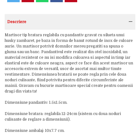
Descriere
Martisor tip bratara reglabila cu pandantiv gravat cu silueta unui
husky zambaret, pe baza in forma de banut rotund de inox de culoare
aurie. Un martisor potrivit domnilor mereu pregatiti sa spuna o
gluma sau un banc. Pandantivul este realizat din otel inoxidabil, un
material rezistent ce nu isi modifica culoarea si aspectul in timp iar
elasticul este de culoare neagra, aspect ce face din acest martisor un
accesoriu extrem de versatil, usor de asortat mai multor tinute
vestimentare. Dimensiunea bratarii se poate regla prin cele doua
noduri culisante, fiind potrivita pentru diferite circumferinte ale
mainii. Gravam cu bucurie martisoare special create pentru oamenii
dragi din viata ta!
Dimensiune pandantiv: 1.5x1.5cm.
Dimensiune bratara: reglabila 12-24cm (sistem cu doua noduri
culisante de reglare a dimensiunii).
Dimensiune ambalaj: 10x7.7 cm.