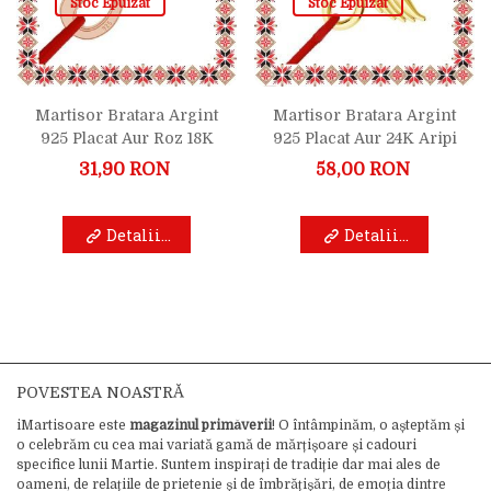
Stoc Epuizat
Stoc Epuizat
Martisor Bratara Argint
Martisor Bratara Argint
925 Placat Aur Roz 18K
925 Placat Aur 24K Aripi
Infinit
Infinit
31,90 RON
58,00 RON
Detalii...
Detalii...
POVESTEA NOASTRĂ
iMartisoare este
magazinul primăverii
! O întâmpinăm, o așteptăm și
o celebrăm cu cea mai variată gamă de mărțișoare și cadouri
specifice lunii Martie. Suntem inspirați de tradiție dar mai ales de
oameni, de relațiile de prietenie și de îmbrățișări, de emoția dintre