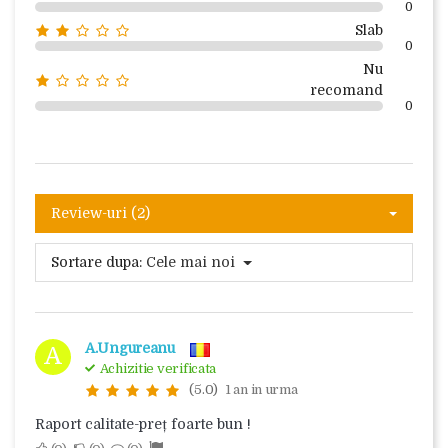
0
Slab
0
Nu
recomand
0
Review-uri (2)
Sortare dupa:
Cele mai noi
A.Ungureanu
A
Achizitie verificata
(5.0)
1 an in urma
Raport calitate-preț foarte bun !