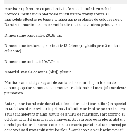
Martisor tip bratara cu pandantiv in forma de infinit cu ochiul
norocos, realizat din pietricele multifatetate transparente si
margeluta albastra pe baza metalica aurie si elastic de culoare rosie.
Daruieste martisoare cu semnificatie odata cu venirea primaverii!
Dimensiune pandantiv: 23x8mm.
Dimensiune bratara: aproximativ 12-24cm (reglabila prin 2 noduri
culisante).
Dimensiune ambalaj: 10x7.7cm.
Material: metale comune (aliaj), plastic.
Martisor ambalat pe suport de carton de culoare bej in forma de
costum popular romanesc cu motive traditionale si mesajul Daruieste
primavara.
Astazi, martisorul este daruit atat femeilor cat si barbatilor (in special
in Moldova si Bucovina) in prima zi a lunii Martie si se poarta in piept
sau la incheietura mainii alaturi de snurul de martisor, sarbatorind si
celebrand astfel prima zi a primaverii. Acesta este considerat atat un
simbol purtator de noroc cat si un accesoriu purtator al unui mesaj pe
care vrei sa il transmiti primitorilor: "Zambeste! A venit primavara!"