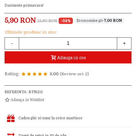
Daruieste primavara!
5,90 RON
12,90 RON
-54%
-7,00 RON
Ultimele produse in stoc
-
+
Adauga in cos
Rating:
5.00
(Review-uri: 2)
REFERINTA:
BTN251
Adauga in Wishlist
Cadou plic si snur la orice martisor
Drept de retur in 30 de zile