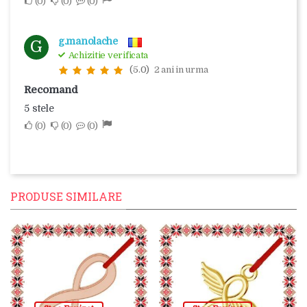
0
0
0
g.manolache
G
Achizitie verificata
(5.0)
2 ani in urma
Recomand
5 stele
0
0
0
PRODUSE SIMILARE