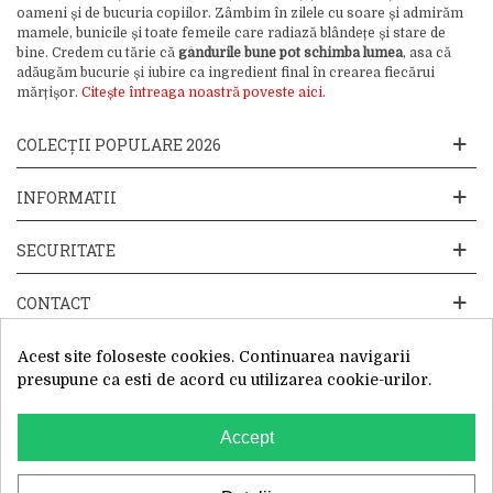
oameni și de bucuria copiilor. Zâmbim în zilele cu soare și admirăm
mamele, bunicile și toate femeile care radiază blândețe și stare de
bine. Credem cu tărie că
gândurile bune pot schimba lumea
, asa că
adăugăm bucurie și iubire ca ingredient final în crearea fiecărui
mărțișor.
Citește întreaga noastră poveste aici.
COLECȚII POPULARE 2026
INFORMATII
SECURITATE
CONTACT
Acest site foloseste cookies. Continuarea navigarii
presupune ca esti de acord cu utilizarea cookie-urilor.
Accept
Website operat de: Primavara in dar SRL, Cod Fiscal: 52428019, Reg.
Com: J2025066115002, Sediu Social:Sos. Unirii 201-203C, Caciulati,
Ilfov
WhatsApp