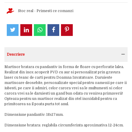
Stoc real - Primesti ce comanzi
Descriere
Martisor bratara cu pandantiv in forma de floare cu perforatie lalea.
Realizat din inox acoperit PVD cu aur si personalizat prin gravura
laser cu teanc de carti pentru Doamna Invatatoare. Daruieste
martisoare deosebite, personalizate special pentru oamenii pe care ii
iubesti, pe care ii admiri, celor carora vrei sa le multumesti si celor
carora vrei sa le daruiesti un gand bun odata cu venirea primaverii!
Opteaza pentru un martisor realizat din otel inoxidabil pentru ca
primitoarea sa il poata purta tot anul.
Dimensiune pandantiv: 18x17mm.
Dimensiune bratara: reglabila circumferinta aproximativa 12-24cm.