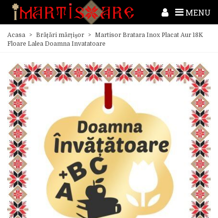
MENU
Acasa
>
Brățări mărțișor
>
Martisor Bratara Inox Placat Aur 18K
Floare Lalea Doamna Invatatoare