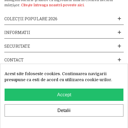
adăugăm bucurie și iubire ca ingredient final în crearea fiecărui
mărțișor.
Citește întreaga noastră poveste aici.
COLECȚII POPULARE 2026
INFORMATII
SECURITATE
CONTACT
Acest site foloseste cookies. Continuarea navigarii
presupune ca esti de acord cu utilizarea cookie-urilor.
Accept
Website operat de: Primavara in dar SRL, Cod Fiscal: 52428019, Reg.
Com: J2025066115002, Sediu Social:Sos. Unirii 201-203C, Caciulati,
Ilfov
WhatsApp
Detalii
0
Cautare
Cos
Top