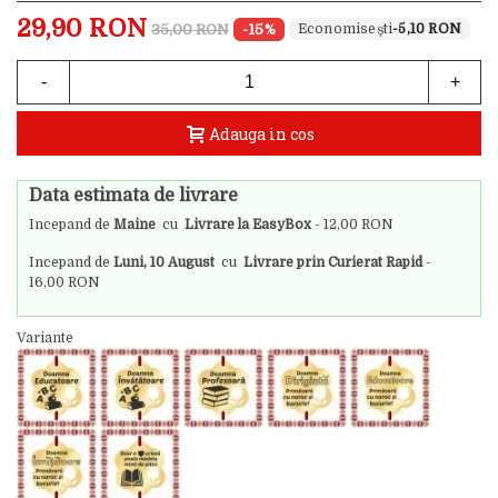
29,90 RON
35,00 RON
-15%
-5,10 RON
-
+
Adauga in cos
Data estimata de livrare
Incepand de
Maine
cu
Livrare la EasyBox
- 12,00 RON
Incepand de
Luni, 10 August
cu
Livrare prin Curierat Rapid
-
16,00 RON
Variante