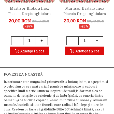
Martisor Bratara Inox
Martisor Bratara Inox
Placuta Dreptunghiulara
Placuta Dreptunghiulara
Argintie Draga Invatatoare
Aurie Draga Invatatoare
20,90 RON
20,90 RON
27,90 RON
27,90 RON
Trifoi
Trifoi
-25%
-25%
-
+
-
+
Adauga in cos
Adauga in cos
POVESTEA NOASTRĂ
iMartisoare este
magazinul primăverii
! O întâmpinăm, o așteptăm și
o celebrăm cu cea mai variată gamă de mărțișoare și cadouri
specifice lunii Martie. Suntem inspirați de tradiție dar mai ales de
oameni, de relațiile de prietenie și de îmbrățișări, de emoția dintre
oameni și de bucuria copiilor. Zâmbim în zilele cu soare și admirăm
mamele, bunicile și toate femeile care radiază blândețe și stare de
bine. Credem cu tărie că
gândurile bune pot schimba lumea
, asa că