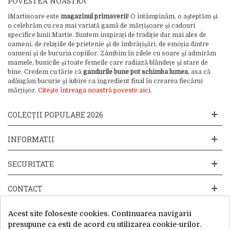
POVESTEA NOASTRĂ
iMartisoare este
magazinul primăverii
! O întâmpinăm, o așteptăm și
o celebrăm cu cea mai variată gamă de mărțișoare și cadouri
specifice lunii Martie. Suntem inspirați de tradiție dar mai ales de
oameni, de relațiile de prietenie și de îmbrățișări, de emoția dintre
oameni și de bucuria copiilor. Zâmbim în zilele cu soare și admirăm
mamele, bunicile și toate femeile care radiază blândețe și stare de
bine. Credem cu tărie că
gândurile bune pot schimba lumea
, asa că
adăugăm bucurie și iubire ca ingredient final în crearea fiecărui
mărțișor.
Citește întreaga noastră poveste aici.
COLECȚII POPULARE 2026
INFORMATII
SECURITATE
CONTACT
Acest site foloseste cookies. Continuarea navigarii
presupune ca esti de acord cu utilizarea cookie-urilor.