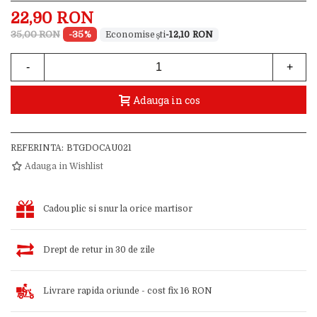
22,90 RON
35,00 RON
-35%
-12,10 RON
-
+
Adauga in cos
REFERINTA:
BTGDOCAU021
Adauga in Wishlist
Cadou plic si snur la orice martisor
Drept de retur in 30 de zile
Livrare rapida oriunde - cost fix 16 RON