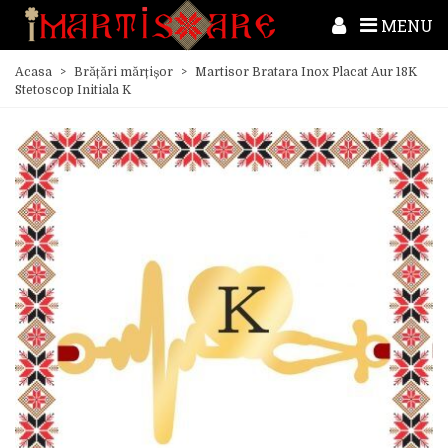
MENU
Acasa
>
Brățări mărțișor
>
Martisor Bratara Inox Placat Aur 18K
Stetoscop Initiala K