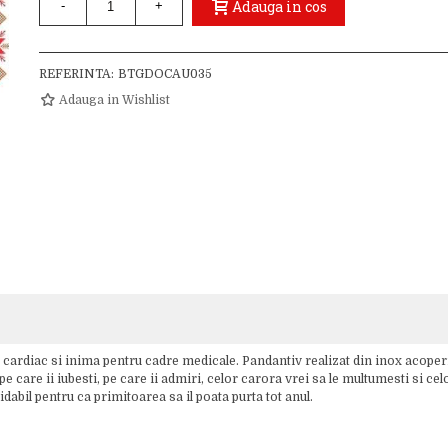
Adauga in cos
-
+
REFERINTA:
BTGDOCAU035
Adauga in Wishlist
cardiac si inima pentru cadre medicale. Pandantiv realizat din inox acoperi
 care ii iubesti, pe care ii admiri, celor carora vrei sa le multumesti si ce
dabil pentru ca primitoarea sa il poata purta tot anul.