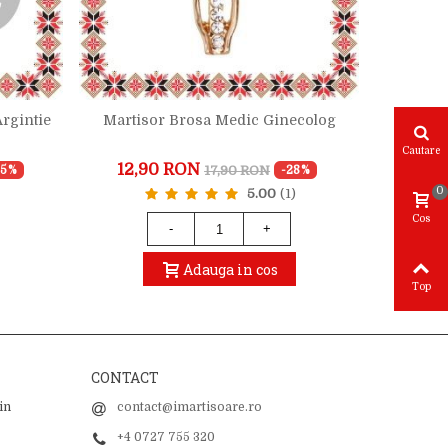
rgintie
Martisor Brosa Medic Ginecolog
Martisor
Cautare
12,90 RON
22,9
17,90 RON
25%
-28%
0
5.00
(1)
Cos
-
+
Adauga in cos
Top
CONTACT
in
contact@imartisoare.ro
+4 0727 755 320