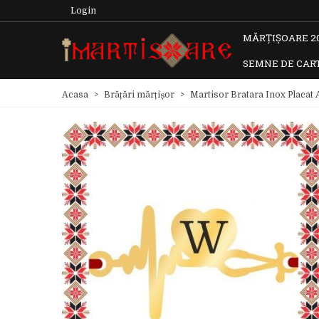
Login
MĂRȚIȘOARE 2
SEMNE DE CAR
Acasa
>
Brățări mărțișor
>
Martisor Bratara Inox Placat 