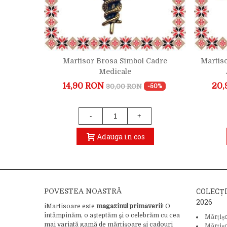
ut Auriu
Martisor Brosa Simbol Cadre
Martiso
Medicale
14,90 RON
20,
30,00 RON
-24%
-50%
4)
-
+
Adauga in cos
COLECȚ
POVESTEA NOASTRĂ
2026
iMartisoare este
magazinul primăverii
! O
întâmpinăm, o așteptăm și o celebrăm cu cea
Mărțiș
mai variată gamă de mărțișoare și cadouri
Mărțiș