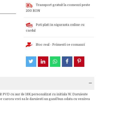
Transport gratuit la comenzi peste
200 RON
Poti plati in siguranta online cu
cardul
Stoc real - Primesti ce comanzi
t PVD cu aur de 18K personalizat cu initiala W. Daruieste
lor carora vrei sa le daruiesti un gand bun odata cu venirea