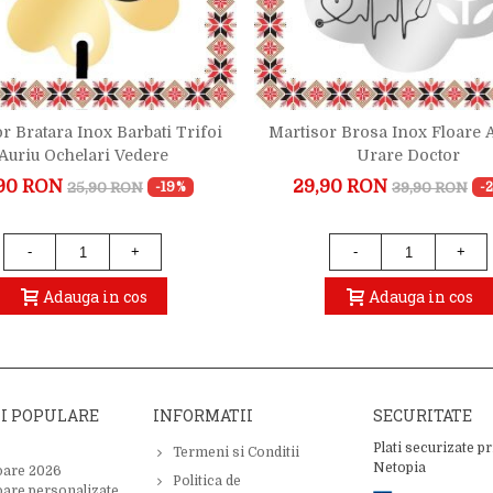
r Bratara Inox Barbati Trifoi
Martisor Brosa Inox Floare A
Auriu Ochelari Vedere
Urare Doctor
90 RON
29,90 RON
25,90 RON
39,90 RON
-19%
-
-
+
-
+
Adauga in cos
Adauga in cos
II POPULARE
INFORMATII
SECURITATE
Plati securizate pr
Termeni si Conditii
Netopia
oare 2026
Politica de
oare personalizate