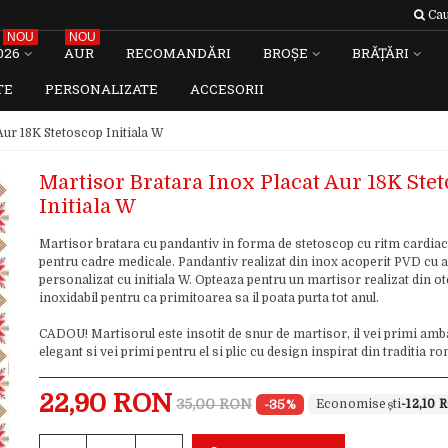
Cau
NOU
NOU
026
AUR
RECOMANDĂRI
BROȘE
BRĂȚĂRI
TE
PERSONALIZATE
ACCESORII
Aur 18K Stetoscop Initiala W
Martisor Bratara Inox Placat Aur 18K Ste
Initiala W
Martisor bratara cu pandantiv in forma de stetoscop cu ritm cardiac
pentru cadre medicale. Pandantiv realizat din inox acoperit PVD cu a
personalizat cu initiala W. Opteaza pentru un martisor realizat din ot
inoxidabil pentru ca primitoarea sa il poata purta tot anul.
CADOU! Martisorul este insotit de snur de martisor, il vei primi amb
elegant si vei primi pentru el si plic cu design inspirat din traditia 
22,90 RON
35,00 RON
-35%
-12,10