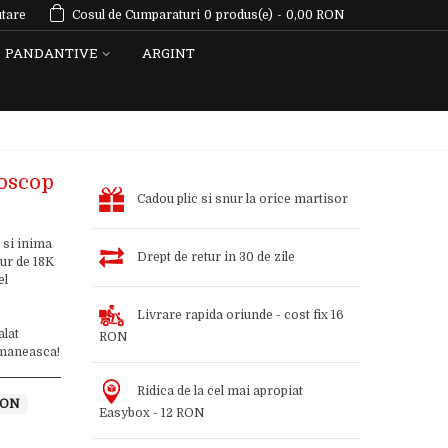
tare
Cosul de Cumparaturi
0
produs(e)
-
0,00 RON
PANDANTIVE
ARGINT
toscop
Cadou plic si snur la orice martisor
 si inima
Drept de retur in 30 de zile
ur de 18K
el
Livrare rapida oriunde - cost fix 16
alat
RON
romaneasca!
Ridica de la cel mai apropiat
 RON
Easybox - 12 RON