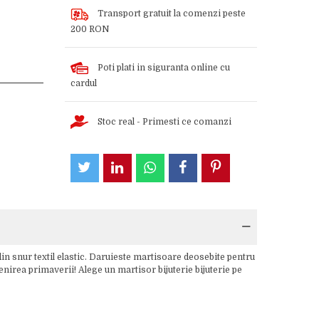
Transport gratuit la comenzi peste
200 RON
Poti plati in siguranta online cu
cardul
Stoc real - Primesti ce comanzi
din snur textil elastic. Daruieste martisoare deosebite pentru
venirea primaverii! Alege un martisor bijuterie bijuterie pe