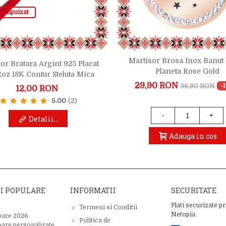
oc Epuizat
Martisor Brosa Inox Banut 
or Bratara Argint 925 Placat
Planeta Rose Gold
oz 18K Contur Steluta Mica
29,90 RON
36,90 RON
-
12,00 RON
5.00
(2)
-
+
Detalii...
Adauga in cos
II POPULARE
INFORMATII
SECURITATE
Plati securizate pr
Termeni si Conditii
Netopia
oare 2026
Politica de
oare personalizate