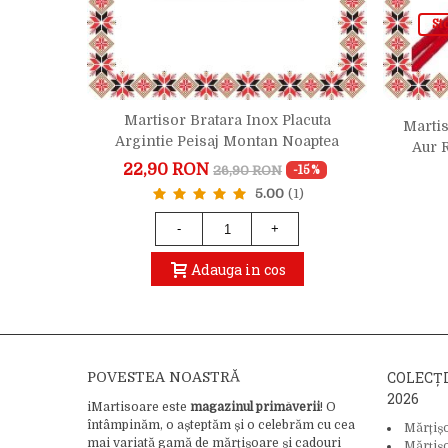
St
uta Rose
Martisor Bratara Inox Placuta
Martis
ta
Argintie Peisaj Montan Noaptea
Aur R
22,90 RON
26,90 RON
-15%
-15%
5.00
(1)
-
+
Adauga in cos
COLECȚ
POVESTEA NOASTRĂ
2026
iMartisoare este
magazinul primăverii
! O
întâmpinăm, o așteptăm și o celebrăm cu cea
Mărțiș
mai variată gamă de mărțișoare și cadouri
Mărțiș