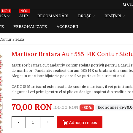
Cau
NOU
NOU
026
AUR
RECOMANDĂRI
BROȘE
BRĂȚĂRI
TE
PERSONALIZATE
ACCESORII
Contur Steluta
Martisor Bratara Aur 585 14K Contur Stel
Martisor bratara cu pandantiv contur steluta potrivit pentru a darui s
de martisor. Pandantiv realizat din aur 585 14K si bratara din snur text
Alege un martisor bijuterie pe care il va purta cu bucurie tot anul.
CADOU! Martisorul este insotit de snur de martisor, il vei primi amb
elegant si vei primi pentru el si plic cu design inspirat din traditia 
70,00 RON
100,00 RON
-30%
-30,
Adauga in cos
-
+