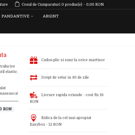
tare
Cosul de Cumparaturi
0
produs(e)
-
0,00 RON
PANDANTIVE
ARGINT
uta
Cadou plic si snur la orice martisor
tralucire
il elastic.
Drept de retur in 30 de zile
alat
romaneasca!
Livrare rapida oriunde - cost fix 16
RON
00 RON
Ridica de la cel mai apropiat
Easybox - 12 RON