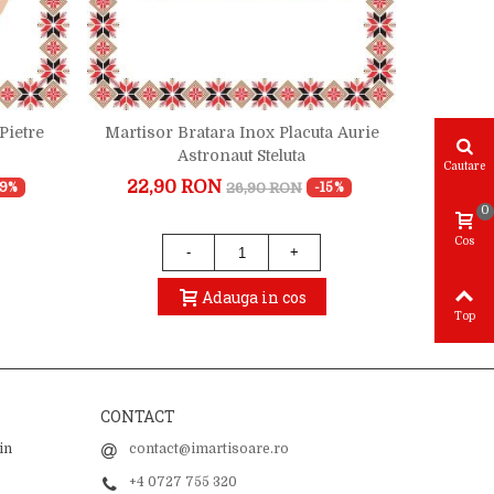
Pietre
Martisor Bratara Inox Placuta Aurie
Martiso
Astronaut Steluta
Cautare
22,90 RON
40,0
26,90 RON
19%
-15%
0
Cos
-
+
Adauga in cos
Top
CONTACT
in
contact@imartisoare.ro
+4 0727 755 320