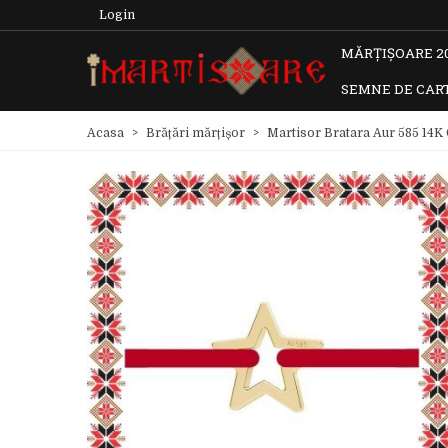
Login
MĂRȚIȘOARE 2
SEMNE DE CAR
Acasa
>
Brățări mărțișor
>
Martisor Bratara Aur 585 14K 