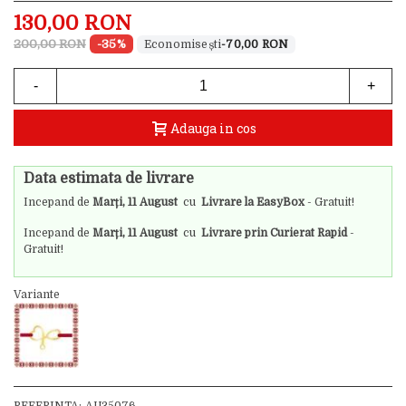
130,00 RON
200,00 RON
-35%
-70,00 RON
-
+
Adauga in cos
Data estimata de livrare
Incepand de
Marți, 11 August
cu
Livrare la EasyBox
- Gratuit!
Incepand de
Marți, 11 August
cu
Livrare prin Curierat Rapid
-
Gratuit!
Variante