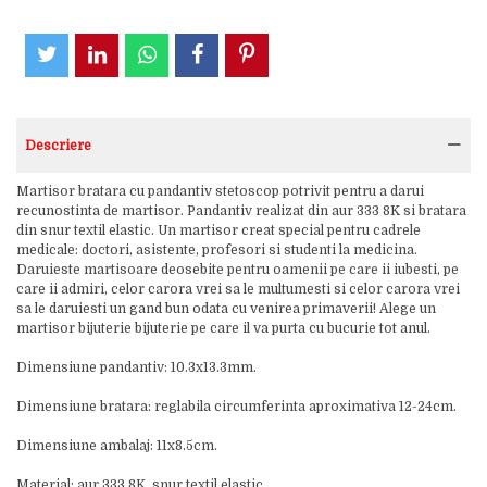
Descriere
Martisor bratara cu pandantiv stetoscop potrivit pentru a darui
recunostinta de martisor. Pandantiv realizat din aur 333 8K si bratara
din snur textil elastic. Un martisor creat special pentru cadrele
medicale: doctori, asistente, profesori si studenti la medicina.
Daruieste martisoare deosebite pentru oamenii pe care ii iubesti, pe
care ii admiri, celor carora vrei sa le multumesti si celor carora vrei
sa le daruiesti un gand bun odata cu venirea primaverii! Alege un
martisor bijuterie bijuterie pe care il va purta cu bucurie tot anul.
Dimensiune pandantiv: 10.3x13.3mm.
Dimensiune bratara: reglabila circumferinta aproximativa 12-24cm.
Dimensiune ambalaj: 11x8.5cm.
Material: aur 333 8K, snur textil elastic