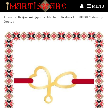
MENU
Acasa
>
Brățări mărțișor
>
Martisor Bratara Aur 333 8K Stetoscop
Doctor