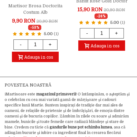
Banut Rose Gold Doctor
Martisor Brosa Doctorita
Stetoscop
15,90 RON
20,90 RON
Costum Alb
-24%
9,90 RON
20,90 RON
5.00
(1)
-53%
-
+
5.00
(1)
-
+
Adauga in cos
Adauga in cos
POVESTEA NOASTRĂ
iMartisoare este
magazinul primăverii
! O întâmpinăm, o așteptăm și
o celebrăm cu cea mai variată gamă de mărțișoare și cadouri
specifice lunii Martie. Suntem inspirați de tradiție dar mai ales de
oameni, de relațiile de prietenie și de îmbrățișări, de emoția dintre
oameni și de bucuria copiilor. Zâmbim în zilele cu soare și admirăm
mamele, bunicile și toate femeile care radiază blândețe și stare de
bine. Credem cu tărie că
gândurile bune pot schimba lumea
, asa că
adăugăm bucurie și iubire ca ingredient final în crearea fiecărui