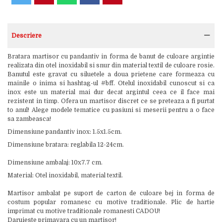
Descriere
Bratara martisor cu pandantiv in forma de banut de culoare argintie
realizata din otel inoxidabil si snur din material textil de culoare rosie.
Banutul este gravat cu siluetele a doua prietene care formeaza cu
mainile o inima si hashtag-ul #bff. Otelul inoxidabil cunoscut si ca
inox este un material mai dur decat argintul ceea ce il face mai
rezistent in timp. Ofera un martisor discret ce se preteaza a fi purtat
to anul! Alege modele tematice cu pasiuni si meserii pentru a o face
sa zambeasca!
Dimensiune pandantiv inox: 1.5x1.5cm.
Dimensiune bratara: reglabila 12-24cm.
Dimensiune ambalaj: 10x7.7 cm.
Material: Otel inoxidabil, material textil.
Martisor ambalat pe suport de carton de culoare bej in forma de
costum popular romanesc cu motive traditionale. Plic de hartie
imprimat cu motive traditionale romanesti CADOU!
Daruieste primavara cu un martisor!