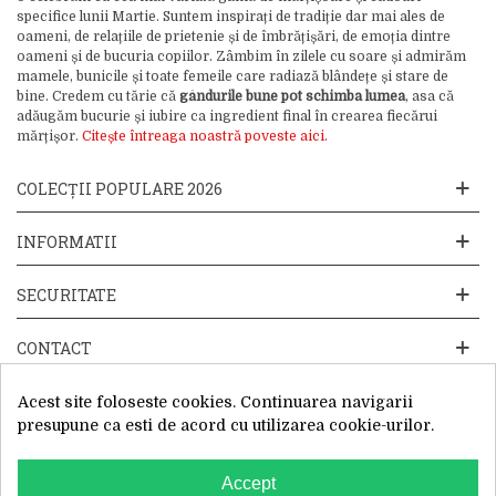
specifice lunii Martie. Suntem inspirați de tradiție dar mai ales de
oameni, de relațiile de prietenie și de îmbrățișări, de emoția dintre
oameni și de bucuria copiilor. Zâmbim în zilele cu soare și admirăm
mamele, bunicile și toate femeile care radiază blândețe și stare de
bine. Credem cu tărie că
gândurile bune pot schimba lumea
, asa că
adăugăm bucurie și iubire ca ingredient final în crearea fiecărui
mărțișor.
Citește întreaga noastră poveste aici.
COLECȚII POPULARE 2026
INFORMATII
SECURITATE
CONTACT
Acest site foloseste cookies. Continuarea navigarii
presupune ca esti de acord cu utilizarea cookie-urilor.
Accept
Website operat de: Primavara in dar SRL, Cod Fiscal: 52428019, Reg.