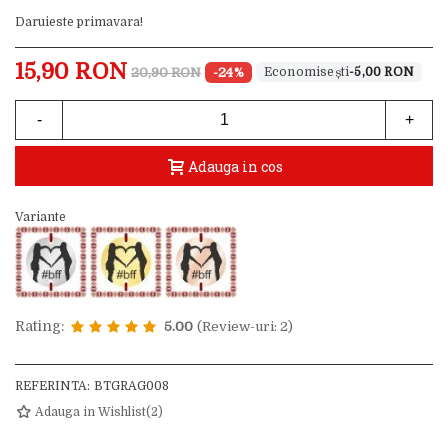
Daruieste primavara!
15,90 RON
20,90 RON
-24%
-5,00 RON
-
+
Adauga in cos
Variante
Rating:
5.00
(Review-uri: 2)
REFERINTA:
BTGRAG008
Adauga in Wishlist
(
2
)