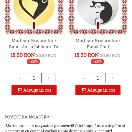
Martisor Bratara Inox
Martisor Bratara Inox
Banut Auriu Iubitoare De
Banut Chef
Animale
15,90 RON
15,90 RON
20,90 RON
20,90 RON
-24%
-24%
-
+
-
+
Adauga in cos
Adauga in cos
POVESTEA NOASTRĂ
iMartisoare este
magazinul primăverii
! O întâmpinăm, o așteptăm și
o celebrăm cu cea mai variată gamă de mărțișoare și cadouri