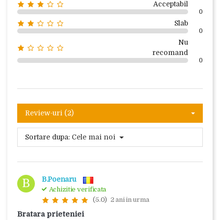
Acceptabil
0
Slab
0
Nu
recomand
0
Review-uri (2)
Sortare dupa:
Cele mai noi
B.Poenaru
B
Achizitie verificata
(5.0)
2 ani in urma
Bratara prieteniei