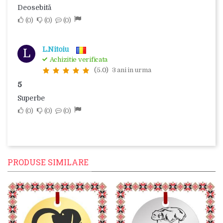
Deosebită
0
0
0
L.Nitoiu
L
Achizitie verificata
(5.0)
3 ani in urma
5
Superbe
0
0
0
PRODUSE SIMILARE