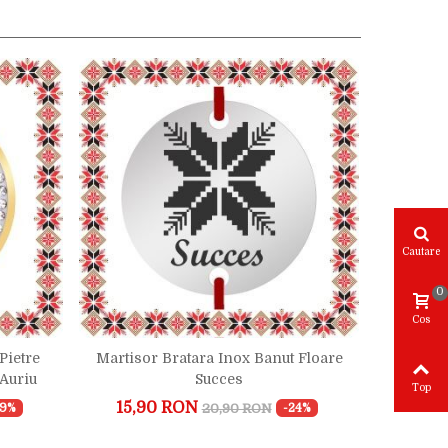
Cautare
0
Cos
Pietre
Martisor Bratara Inox Banut Floare
Martiso
Auriu
Succes
Gol
Top
15,90 RON
19,
20,90 RON
19%
-24%