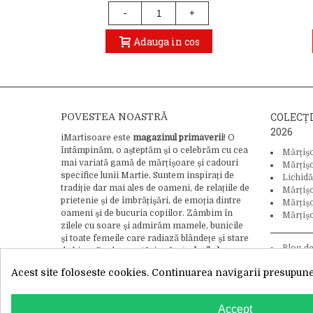
-
+
Adauga in cos
COLECȚ
POVESTEA NOASTRĂ
2026
iMartisoare este
magazinul primăverii
! O
întâmpinăm, o așteptăm și o celebrăm cu cea
Mărțiș
mai variată gamă de mărțișoare și cadouri
Mărțiș
specifice lunii Martie. Suntem inspirați de
Lichidă
tradiție dar mai ales de oameni, de relațiile de
Mărțiș
prietenie și de îmbrățișări, de emoția dintre
Mărțișo
oameni și de bucuria copiilor. Zâmbim în
Mărțișo
zilele cu soare și admirăm mamele, bunicile
și toate femeile care radiază blândețe și stare
Blog d
de bine. Credem cu tărie că
gândurile bune
tradiție și
pot schimba lumea
, asa că adăugăm bucurie
Acest site foloseste cookies. Continuarea navigarii presupune 
și iubire ca ingredient final în crearea
fiecărui mărțișor.
Citește întreaga noastră
WhatsApp
poveste aici.
Accept