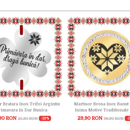
r Bratara Inox Trifoi Argintiu
Martisor Brosa Inox Banut 
rimavara In Dar Bunica
Inima Motive Traditionale 
90 RON
29,90 RON
25,90 RON
36,90 RON
-19%
-