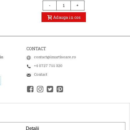
-
+
Adauga in cos
CONTACT
in
contact@imartisoare.ro
+4 0727 755 320
Contact
Detalii