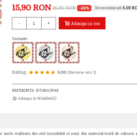
15,90 RON
20,90 RON
-24%
-5,00 R
Adauga in cos
-
+
Variante
Rating:
5.00
(Review-uri: 1)
REFERINTA:
BTGRAU048
Adauga in Wishlist
(
1
)
aurie realizata din otel inoxidabil si snur din material textil de culoare 