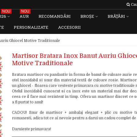
Cau
NOU
NOU
026
AUR
RECOMANDĂRI
BROȘE
BRĂȚĂRI
TE
PERSONALIZATE
ACCESORII
uriu Ghiocel Motive Traditionale
Martisor Bratara Inox Banut Auriu Ghioc
Motive Traditionale
Bratara martisor cu pandantiv in forma de banut de culoare aurie re
otel inoxidabil si snur din material textil de culoare rosie. Martiso
un ghiocel - floarea care vesteste primavara cu motive traditionale
Otelul inoxidabil cunoscut si ca inox este un material mai dur deca
ceea ce il face mai rezistent in timp. Ofera un martisor discret ce 
a fi purtat to anul!
CADOU! Snur de martisor + ambalaj elegant + plic cu motive tr
romanesti, adica tot ce ai nevoie pentru a darui un cadou complet de
Daruieste primavara!