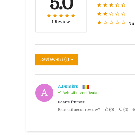
5.0
1 Review
Nu
Review-uri (1)
A.Dumitru
A
Achizitie verificata
Foarte frumos!
Este util acest review?
0
0