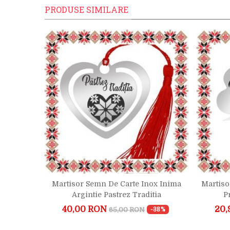
PRODUSE SIMILARE
oi Auriu
Martisor Semn De Carte Inox Inima
Martiso
Argintie Pastrez Traditia
P
40,00 RON
20,
65,00 RON
-19%
-38%
1)