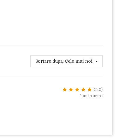
Sortare dupa:
Cele mai noi
(5.0)
1 an in urma