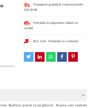
Transport gratuit la comenzi peste
ON
200 RON
Poti plati in siguranta online cu
cardul
Stoc real - Primesti ce comanzi
rosie. Martisor gravat cu un ghiocel - floarea care vesteste