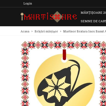
Login
MĂRȚIȘOARE 2
SEMNE DE CAR
Acasa
>
Brățări mărțișor
>
Martisor Bratara Inox Banut A