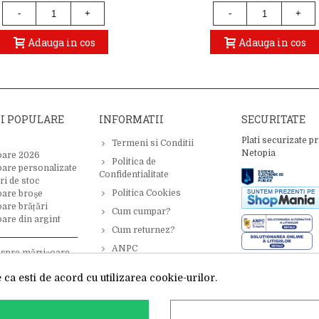
-
+
-
+
Adauga in cos
Adauga in cos
II POPULARE
INFORMATII
SECURITATE
Plati securizate pr
Termeni si Conditii
Netopia
oare 2026
Politica de
oare personalizate
Confidentialitate
ri de stoc
Politica Cookies
oare broșe
are brățări
Cum cumpar?
are din argint
Cum returnez?
ANPC
espre mărțișoare –
 inspirație
ca esti de acord cu utilizarea cookie-urilor.