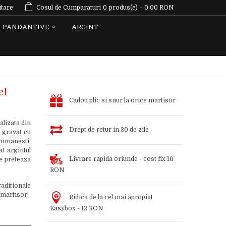
tare
Cosul de Cumparaturi
0
produs(e)
-
0,00 RON
PANDANTIVE
ARGINT
el
Cadou plic si snur la orice martisor
alizata din
Drept de retur in 30 de zile
r gravat cu
 romanesti.
t argintul
Livrare rapida oriunde - cost fix 16
se preteaza
RON
aditionale
 martisor!
Ridica de la cel mai apropiat
Easybox - 12 RON