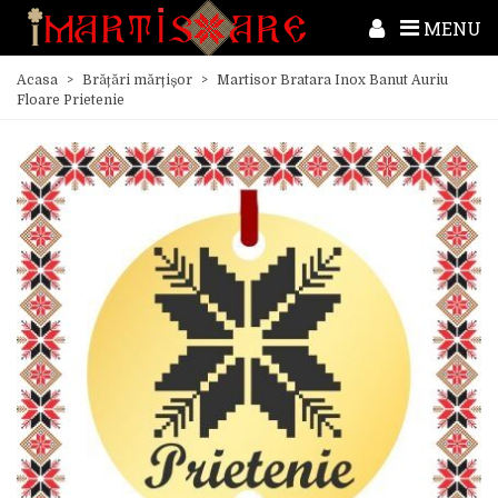
MENU
Acasa
>
Brățări mărțișor
>
Martisor Bratara Inox Banut Auriu
Floare Prietenie