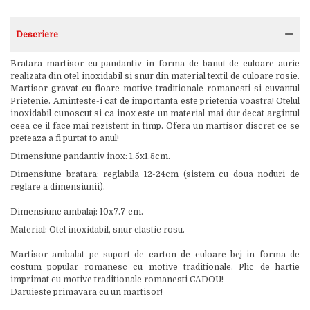
Descriere
Bratara martisor cu pandantiv in forma de banut de culoare aurie
realizata din otel inoxidabil si snur din material textil de culoare rosie.
Martisor gravat cu floare motive traditionale romanesti si cuvantul
Prietenie. Aminteste-i cat de importanta este prietenia voastra! Otelul
inoxidabil cunoscut si ca inox este un material mai dur decat argintul
ceea ce il face mai rezistent in timp. Ofera un martisor discret ce se
preteaza a fi purtat to anul!
Dimensiune pandantiv inox: 1.5x1.5cm.
Dimensiune bratara: reglabila 12-24cm (sistem cu doua noduri de
reglare a dimensiunii).
Dimensiune ambalaj: 10x7.7 cm.
Material: Otel inoxidabil, snur elastic rosu.
Martisor ambalat pe suport de carton de culoare bej in forma de
costum popular romanesc cu motive traditionale. Plic de hartie
imprimat cu motive traditionale romanesti CADOU!
Daruieste primavara cu un martisor!