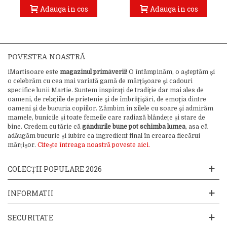
Adauga in cos
Adauga in cos
POVESTEA NOASTRĂ
iMartisoare este
magazinul primăverii
! O întâmpinăm, o așteptăm și
o celebrăm cu cea mai variată gamă de mărțișoare și cadouri
specifice lunii Martie. Suntem inspirați de tradiție dar mai ales de
oameni, de relațiile de prietenie și de îmbrățișări, de emoția dintre
oameni și de bucuria copiilor. Zâmbim în zilele cu soare și admirăm
mamele, bunicile și toate femeile care radiază blândețe și stare de
bine. Credem cu tărie că
gândurile bune pot schimba lumea
, asa că
adăugăm bucurie și iubire ca ingredient final în crearea fiecărui
mărțișor.
Citește întreaga noastră poveste aici.
COLECȚII POPULARE 2026
INFORMATII
SECURITATE