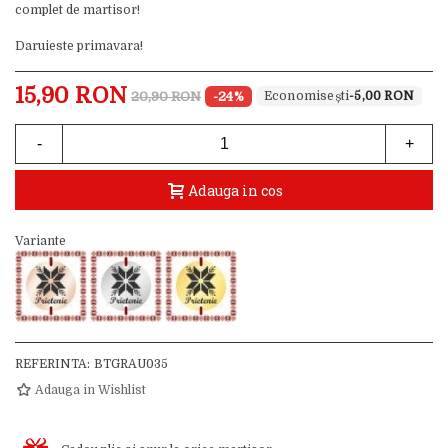
complet de martisor!
Daruieste primavara!
15,90 RON
20,90 RON
-24%
-5,00 RON
-
+
Adauga in cos
Variante
REFERINTA:
BTGRAU035
Adauga in Wishlist