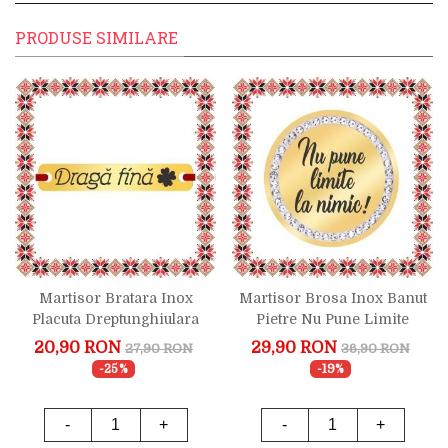
PRODUSE SIMILARE
Martisor Bratara Inox
Martisor Brosa Inox Banut
Placuta Dreptunghiulara
Pietre Nu Pune Limite
Aurie Draga Fina Trifoi
Auriu
20,90 RON
29,90 RON
27,90 RON
36,90 RON
-25%
-19%
-
+
-
+