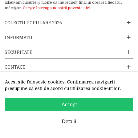
adăugăm bucurie și iubire ca ingredient final în crearea fiecărui
mărțișor.
Citește întreaga noastră poveste aici.
COLECȚII POPULARE 2026
INFORMATII
SECURITATE
CONTACT
Acest site foloseste cookies. Continuarea navigarii
presupune ca esti de acord cu utilizarea cookie-urilor.
Accept
Website operat de: Primavara in dar SRL, Cod Fiscal: 52428019, Reg.
Com: J2025066115002, Sediu Social:Sos. Unirii 201-203C, Caciulati,
Ilfov
WhatsApp
Detalii
0