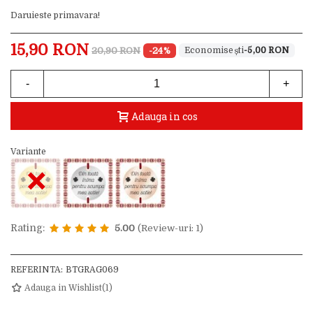
Daruieste primavara!
15,90 RON
20,90 RON
-24%
-5,00 RON
-
+
Adauga in cos
Variante
×
Rating:
5.00
(Review-uri: 1)
REFERINTA:
BTGRAG069
Adauga in Wishlist
(
1
)