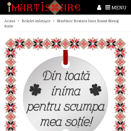
MENU
Acasa
>
Brățări mărțișor
>
Martisor Bratara Inox Banut Mesaj
Sotie