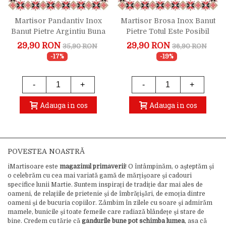
Martisor Pandantiv Inox
Martisor Brosa Inox Banut
Banut Pietre Argintiu Buna
Pietre Totul Este Posibil
Educatoare
Argintiu
29,90 RON
29,90 RON
35,90 RON
36,90 RON
-17%
-19%
-
+
-
+
Adauga in cos
Adauga in cos
POVESTEA NOASTRĂ
iMartisoare este
magazinul primăverii
! O întâmpinăm, o așteptăm și
o celebrăm cu cea mai variată gamă de mărțișoare și cadouri
specifice lunii Martie. Suntem inspirați de tradiție dar mai ales de
oameni, de relațiile de prietenie și de îmbrățișări, de emoția dintre
oameni și de bucuria copiilor. Zâmbim în zilele cu soare și admirăm
mamele, bunicile și toate femeile care radiază blândețe și stare de
bine. Credem cu tărie că
gândurile bune pot schimba lumea
, asa că