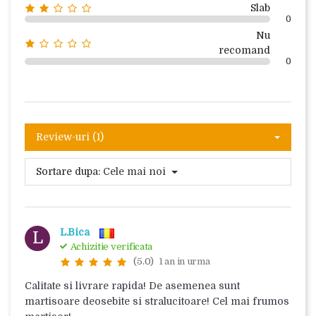
Slab
0
Nu
recomand
0
Review-uri (1)
Sortare dupa:
Cele mai noi
L.Bica
L
Achizitie verificata
(5.0)
1 an in urma
Calitate si livrare rapida! De asemenea sunt
martisoare deosebite si stralucitoare! Cel mai frumos