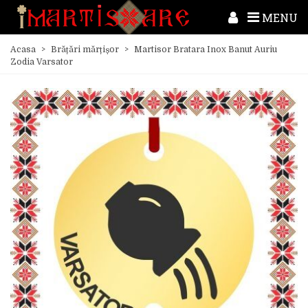
MENU
Acasa
>
Brățări mărțișor
>
Martisor Bratara Inox Banut Auriu
Zodia Varsator