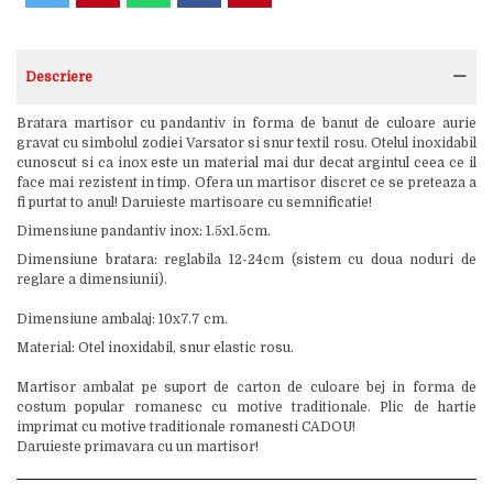
Descriere
Bratara martisor cu pandantiv in forma de banut de culoare aurie
gravat cu simbolul zodiei Varsator si snur textil rosu. Otelul inoxidabil
cunoscut si ca inox este un material mai dur decat argintul ceea ce il
face mai rezistent in timp. Ofera un martisor discret ce se preteaza a
fi purtat to anul! Daruieste martisoare cu semnificatie!
Dimensiune pandantiv inox: 1.5x1.5cm.
Dimensiune bratara: reglabila 12-24cm (sistem cu doua noduri de
reglare a dimensiunii).
Dimensiune ambalaj: 10x7.7 cm.
Material: Otel inoxidabil, snur elastic rosu.
Martisor ambalat pe suport de carton de culoare bej in forma de
costum popular romanesc cu motive traditionale. Plic de hartie
imprimat cu motive traditionale romanesti CADOU!
Daruieste primavara cu un martisor!