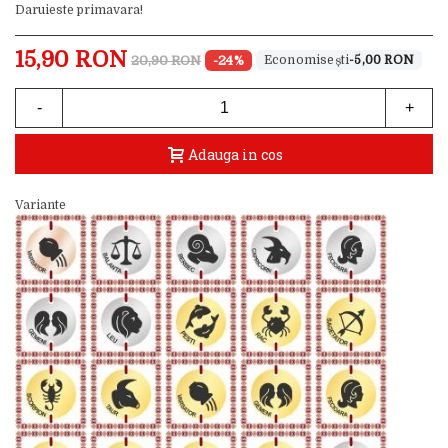
Daruieste primavara!
15,90 RON
20,90 RON
-24%
-5,00 RON
-
+
Adauga in cos
Variante