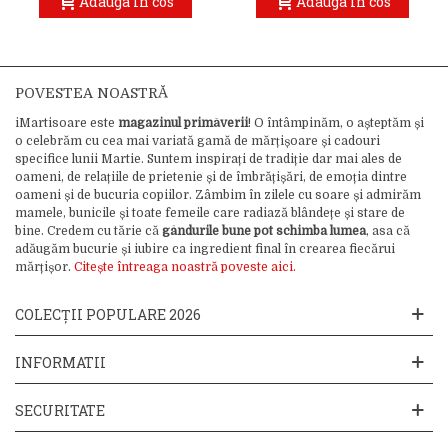
Adauga in cos
Adauga in cos
POVESTEA NOASTRĂ
iMartisoare este
magazinul primăverii
! O întâmpinăm, o așteptăm și
o celebrăm cu cea mai variată gamă de mărțișoare și cadouri
specifice lunii Martie. Suntem inspirați de tradiție dar mai ales de
oameni, de relațiile de prietenie și de îmbrățișări, de emoția dintre
oameni și de bucuria copiilor. Zâmbim în zilele cu soare și admirăm
mamele, bunicile și toate femeile care radiază blândețe și stare de
bine. Credem cu tărie că
gândurile bune pot schimba lumea
, asa că
adăugăm bucurie și iubire ca ingredient final în crearea fiecărui
mărțișor.
Citește întreaga noastră poveste aici.
COLECȚII POPULARE 2026
INFORMATII
SECURITATE