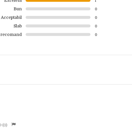
Excelent
1
Bun
0
Acceptabil
0
Slab
0
 recomand
0
0