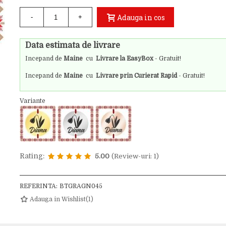
Adauga in cos
-
+
Data estimata de livrare
Incepand de
Maine
cu
Livrare la EasyBox
- Gratuit!
Incepand de
Maine
cu
Livrare prin Curierat Rapid
- Gratuit!
Variante
Rating:
5.00
(Review-uri: 1)
REFERINTA:
BTGRAGN045
Adauga in Wishlist
(
1
)