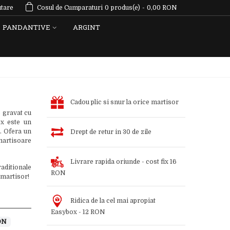
tare
Cosul de Cumparaturi
0
produs(e)
-
0,00 RON
PANDANTIVE
ARGINT
Cadou plic si snur la orice martisor
 gravat cu
ox este un
p. Ofera un
Drept de retur in 30 de zile
martisoare
Livrare rapida oriunde - cost fix 16
aditionale
RON
 martisor!
Ridica de la cel mai apropiat
Easybox - 12 RON
ON