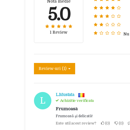
Nota medie
5.0
1 Review
Nu
Review-uri (1)
L.Mustata
L
Achizitie verificata
Frumoasă
Frumoasă și delicată!
Este util acest review?
0
0