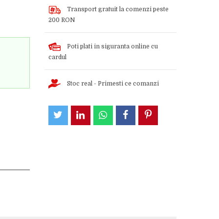
Transport gratuit la comenzi peste
200 RON
Poti plati in siguranta online cu
cardul
Stoc real - Primesti ce comanzi