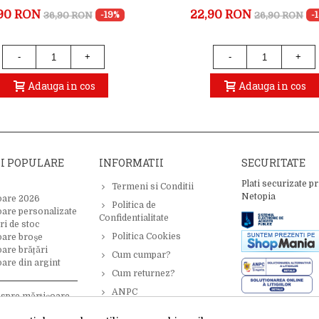
90 RON
22,90 RON
36,90 RON
26,90 RON
-19%
-
-
+
-
+
Adauga in cos
Adauga in cos
II POPULARE
INFORMATII
SECURITATE
Plati securizate pr
Termeni si Conditii
Netopia
oare 2026
Politica de
oare personalizate
Confidentialitate
ri de stoc
Politica Cookies
oare broșe
are brățări
Cum cumpar?
are din argint
Cum returnez?
ANPC
espre mărțișoare –
 inspirație