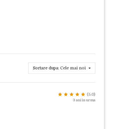
Sortare dupa:
Cele mai noi
(5.0)
3 ani in urma