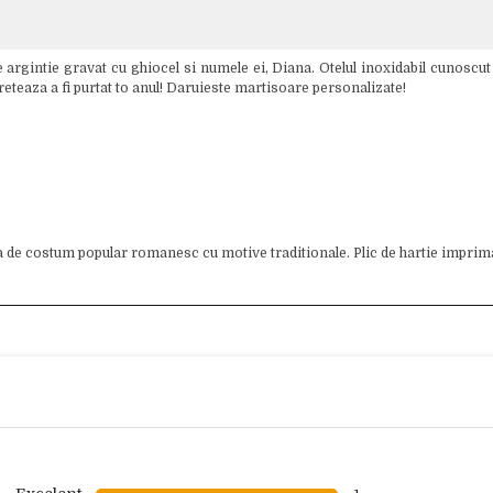
rgintie gravat cu ghiocel si numele ei, Diana. Otelul inoxidabil cunoscut 
reteaza a fi purtat to anul! Daruieste martisoare personalizate!
a de costum popular romanesc cu motive traditionale. Plic de hartie impri