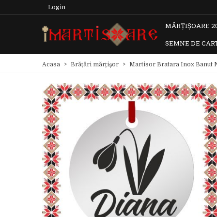
Login
MĂRȚIȘOARE 2
SEMNE DE CAR
Acasa
>
Brățări mărțișor
>
Martisor Bratara Inox Banut