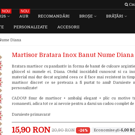
Cau
NOU
NOU
026
AUR
RECOMANDĂRI
BROȘE
BRĂȚĂRI
TE
PERSONALIZATE
ACCESORII
 Nume Diana
Martisor Bratara Inox Banut Nume Diana
Bratara martisor cu pandantiv in forma de banut de culoare argintie
ghiocel si numele ei, Diana. Otelul inoxidabil cunoscut si ca in
material mai dur decat argintul ceea ce il face mai rezistent in tim
martisor discret ce se preteaza a fi purtat to anul! Daruieste 
personalizate!
CADOU! Snur de martisor + ambalaj elegant + plic cu motive tr
romanesti, adica tot ce ai nevoie pentru a darui un cadou complet de
Daruieste primavara!
15,90 RON
20,90 RON
-24%
-5,00 R