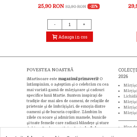
25,90 RON
29,
32,90 RON
-19%
-21%
-
+
Adauga in cos
COLECȚ
POVESTEA NOASTRĂ
2026
iMartisoare este
magazinul primăverii
! O
întâmpinăm, o așteptăm și o celebrăm cu cea
Mărțiș
mai variată gamă de mărțișoare și cadouri
Mărțiș
specifice lunii Martie. Suntem inspirați de
Lichidă
tradiție dar mai ales de oameni, de relațiile de
Mărțiș
prietenie și de îmbrățișări, de emoția dintre
Mărțișo
oameni și de bucuria copiilor. Zâmbim în
Mărțișo
zilele cu soare și admirăm mamele, bunicile
și toate femeile care radiază blândețe și stare
Blog d
de bine. Credem cu tărie că
gândurile bune
tradiție și
pot schimba lumea
, asa că adăugăm bucurie