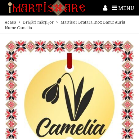
MENU
Acasa
>
Brățări mărțișor
>
Martisor Bratara Inox Banut Auriu
Nume Camelia