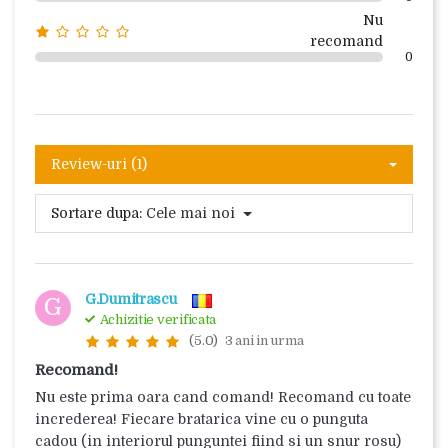
Nu
recomand
0
Review-uri (1)
Sortare dupa:
Cele mai noi
G.Dumitrascu
G
Achizitie verificata
(5.0)
3 ani in urma
Recomand!
Nu este prima oara cand comand! Recomand cu toate
increderea! Fiecare bratarica vine cu o punguta
cadou (in interiorul punguntei fiind si un snur rosu)