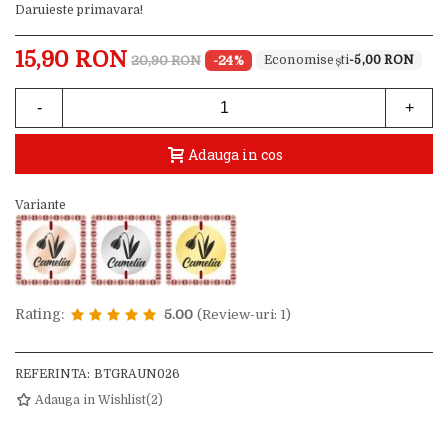
Daruieste primavara!
15,90 RON
20,90 RON
-24%
-5,00 RON
-
+
Adauga in cos
Variante
Rating:
5.00
(Review-uri: 1)
REFERINTA:
BTGRAUN026
Adauga in Wishlist
(
2
)