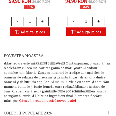
29,90 RON
34,90 RON
36,90 RON
45,00 RON
-19%
-22%
-
+
-
+
Adauga in cos
Adauga in cos
POVESTEA NOASTRĂ
iMartisoare este
magazinul primăverii
! O întâmpinăm, o așteptăm și
o celebrăm cu cea mai variată gamă de mărțișoare și cadouri
specifice lunii Martie. Suntem inspirați de tradiție dar mai ales de
oameni, de relațiile de prietenie și de îmbrățișări, de emoția dintre
oameni și de bucuria copiilor. Zâmbim în zilele cu soare și admirăm
mamele, bunicile și toate femeile care radiază blândețe și stare de
bine. Credem cu tărie că
gândurile bune pot schimba lumea
, asa că
adăugăm bucurie și iubire ca ingredient final în crearea fiecărui
mărțișor.
Citește întreaga noastră poveste aici.
COLECȚII POPULARE 2026