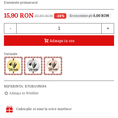
Daruieste primavara!
15,90 RON
20,90 RON
-24%
-5,00 RON
-
+
Adauga in cos
Variante
REFERINTA:
BTGRAUN184
Adauga in Wishlist
Cadou plic si snur la orice martisor