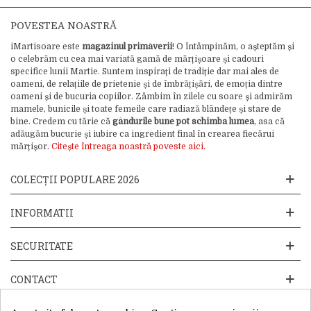
POVESTEA NOASTRĂ
iMartisoare este
magazinul primăverii
! O întâmpinăm, o așteptăm și
o celebrăm cu cea mai variată gamă de mărțișoare și cadouri
specifice lunii Martie. Suntem inspirați de tradiție dar mai ales de
oameni, de relațiile de prietenie și de îmbrățișări, de emoția dintre
oameni și de bucuria copiilor. Zâmbim în zilele cu soare și admirăm
mamele, bunicile și toate femeile care radiază blândețe și stare de
bine. Credem cu tărie că
gândurile bune pot schimba lumea
, asa că
adăugăm bucurie și iubire ca ingredient final în crearea fiecărui
mărțișor.
Citește întreaga noastră poveste aici.
COLECȚII POPULARE 2026
INFORMATII
SECURITATE
CONTACT