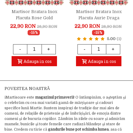
Martisor Bratara Inox
Martisor Bratara Inox
Placuta Rose Gold
Placuta Aurie Draga
Zambeste Iubeste Traieste
Educatoare
22,90 RON
22,90 RON
26,90 RON
26,90 RON
-15%
-15%
5.00
(1)
-
+
-
+
Adauga in cos
Adauga in cos
POVESTEA NOASTRĂ
iMartisoare este
magazinul primăverii
! O întâmpinăm, o așteptăm și
o celebrăm cu cea mai variată gamă de mărțișoare și cadouri
specifice lunii Martie. Suntem inspirați de tradiție dar mai ales de
oameni, de relațiile de prietenie și de îmbrățișări, de emoția dintre
oameni și de bucuria copiilor. Zâmbim în zilele cu soare și admirăm
mamele, bunicile și toate femeile care radiază blândețe și stare de
bine. Credem cu tărie că
gândurile bune pot schimba lumea
, asa că