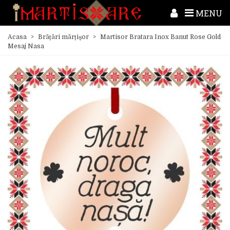
MENU
Acasa
>
Brățări mărțișor
>
Martisor Bratara Inox Banut Rose Gold
Mesaj Nasa