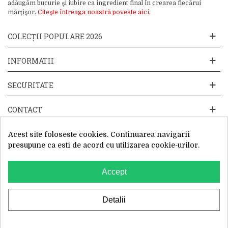
adăugăm bucurie și iubire ca ingredient final în crearea fiecărui
mărțișor.
Citește întreaga noastră poveste aici.
COLECȚII POPULARE 2026
INFORMATII
SECURITATE
CONTACT
Acest site foloseste cookies. Continuarea navigarii
presupune ca esti de acord cu utilizarea cookie-urilor.
Accept
Website operat de: Primavara in dar SRL, Cod Fiscal: 52428019, Reg.
Com: J2025066115002, Sediu Social:Sos. Unirii 201-203C, Caciulati,
Ilfov
WhatsApp
Detalii
0