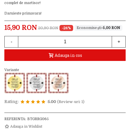
complet de martisor!
Daruieste primavara!
15,90 RON
20,90 RON
-24%
-5,00 RON
-
+
Adauga in cos
Variante
Rating:
5.00
(Review-uri: 1)
REFERINTA:
BTGRRG065
Adauga in Wishlist