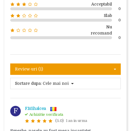
Acceptabil
0
Slab
0
Nu
recomand
0
Review-uri (1)
Sortare dupa:
Cele mai noi
F.Mihalcea
F
Achizitie verificata
(5.0)
1 an in urma
Superbe ,nasele au fost mega incantate!