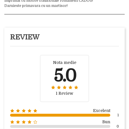
imprimat cu motive traditionale romanesti CADOU!
Daruieste primavara cu un martisor!
REVIEW
Nota medie
5.0
1 Review
Excelent
1
Bun
0