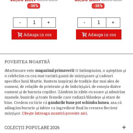
-38%
-38%
-
+
-
+
Adauga in cos
Adauga in cos
POVESTEA NOASTRĂ
iMartisoare este
magazinul primăverii
! O întâmpinăm, o așteptăm și
o celebrăm cu cea mai variată gamă de mărțișoare și cadouri
specifice lunii Martie. Suntem inspirați de tradiție dar mai ales de
oameni, de relațiile de prietenie și de îmbrățișări, de emoția dintre
oameni și de bucuria copiilor. Zâmbim în zilele cu soare și admirăm
mamele, bunicile și toate femeile care radiază blândețe și stare de
bine. Credem cu tărie că
gândurile bune pot schimba lumea
, asa că
adăugăm bucurie și iubire ca ingredient final în crearea fiecărui
mărțișor.
Citește întreaga noastră poveste aici.
COLECȚII POPULARE 2026