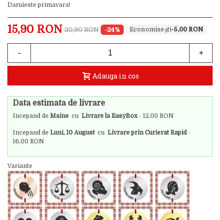
Daruieste primavara!
15,90 RON
20,90 RON
-24%
-5,00 RON
-
+
Adauga in cos
Data estimata de livrare
Incepand de
Maine
cu
Livrare la EasyBox
- 12,00 RON
Incepand de
Luni, 10 August
cu
Livrare prin Curierat Rapid
-
16,00 RON
Variante