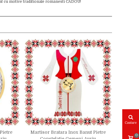
mat cu motive traditionale romanesti CADOU!
Cautare
Pietre
Martisor Bratara Inox Banut Pietre
Martisor
0
riu
Constelatie Gemeni Auriu
C