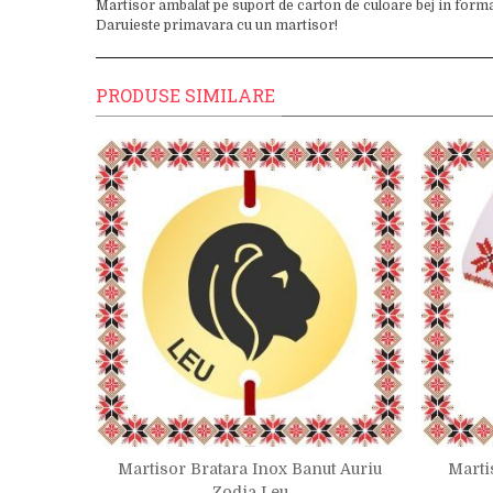
Martisor ambalat pe suport de carton de culoare bej in form
Daruieste primavara cu un martisor!
PRODUSE SIMILARE
t Pietre
Martisor Bratara Inox Banut Auriu
Marti
riu
Zodia Leu