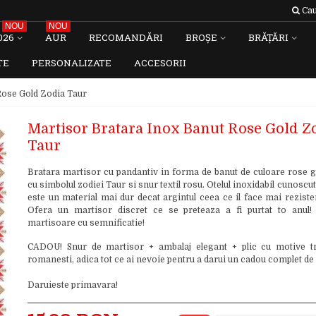
Cau
NOU
NOU
026
AUR
RECOMANDĂRI
BROȘE
BRĂȚĂRI
TE
PERSONALIZATE
ACCESORII
Rose Gold Zodia Taur
Martisor Bratara Inox Banut Rose Gold Z
Taur
Bratara martisor cu pandantiv in forma de banut de culoare rose g
cu simbolul zodiei Taur si snur textil rosu. Otelul inoxidabil cunoscut
este un material mai dur decat argintul ceea ce il face mai reziste
Ofera un martisor discret ce se preteaza a fi purtat to anul!
martisoare cu semnificatie!
CADOU! Snur de martisor + ambalaj elegant + plic cu motive tr
romanesti, adica tot ce ai nevoie pentru a darui un cadou complet de
Daruieste primavara!