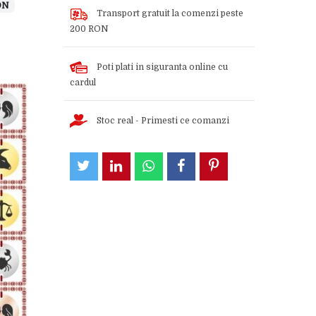
ON
Transport gratuit la comenzi peste
200 RON
Poti plati in siguranta online cu
cardul
Stoc real - Primesti ce comanzi