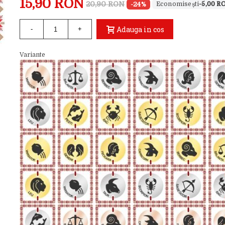
15,90 RON
20,90 RON
-24%
-5,00 R
Adauga in cos
-
+
Variante