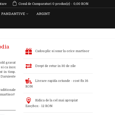
tare
Cosul de Cumparaturi
0
produs(e)
-
0,00 RON
PANDANTIVE
ARGINT
odia
Cadou plic si snur la orice martisor
old gravat
Drept de retur in 30 de zile
 si ca inox
nt in timp.
 Daruieste
Livrare rapida oriunde - cost fix 16
RON
aditionale
 martisor!
Ridica de la cel mai apropiat
Easybox - 12 RON