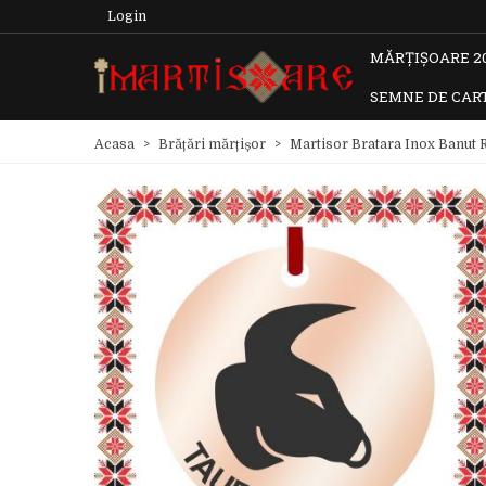
Login
MĂRȚIȘOARE 2
SEMNE DE CAR
Acasa
>
Brățări mărțișor
>
Martisor Bratara Inox Banut 