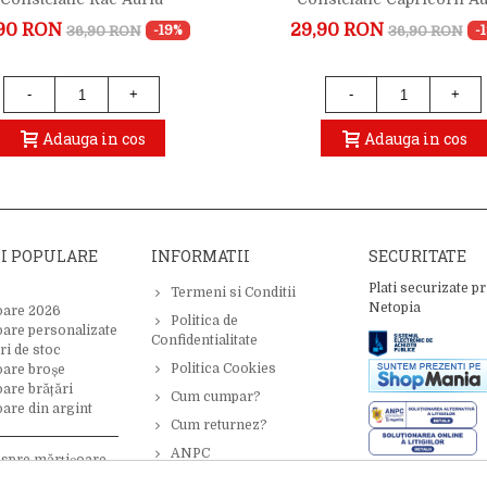
90 RON
29,90 RON
36,90 RON
36,90 RON
-19%
-
-
+
-
+
Adauga in cos
Adauga in cos
II POPULARE
INFORMATII
SECURITATE
Plati securizate pr
Termeni si Conditii
Netopia
oare 2026
Politica de
oare personalizate
Confidentialitate
ri de stoc
Politica Cookies
oare broșe
are brățări
Cum cumpar?
are din argint
Cum returnez?
ANPC
espre mărțișoare –
 inspirație