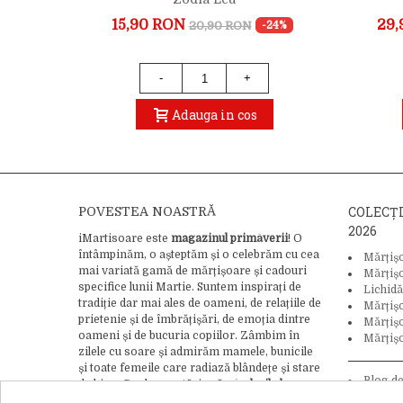
15,90 RON
29,
20,90 RON
-12%
-24%
-
+
Adauga in cos
COLECȚ
POVESTEA NOASTRĂ
2026
iMartisoare este
magazinul primăverii
! O
întâmpinăm, o așteptăm și o celebrăm cu cea
Mărțiș
mai variată gamă de mărțișoare și cadouri
Mărțiș
specifice lunii Martie. Suntem inspirați de
Lichidă
tradiție dar mai ales de oameni, de relațiile de
Mărțiș
prietenie și de îmbrățișări, de emoția dintre
Mărțișo
oameni și de bucuria copiilor. Zâmbim în
Mărțișo
zilele cu soare și admirăm mamele, bunicile
și toate femeile care radiază blândețe și stare
Blog d
de bine. Credem cu tărie că
gândurile bune
tradiție și
pot schimba lumea
, asa că adăugăm bucurie