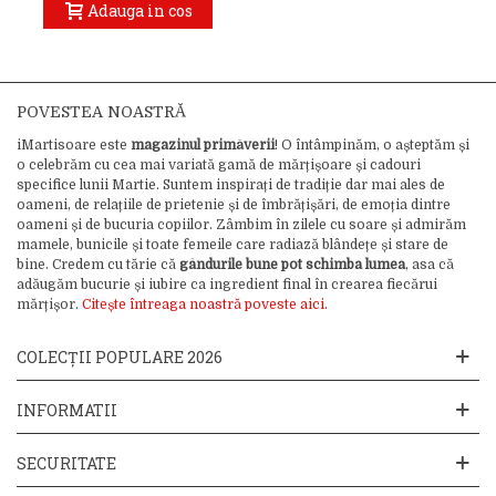
Adauga in cos
POVESTEA NOASTRĂ
iMartisoare este
magazinul primăverii
! O întâmpinăm, o așteptăm și
o celebrăm cu cea mai variată gamă de mărțișoare și cadouri
specifice lunii Martie. Suntem inspirați de tradiție dar mai ales de
oameni, de relațiile de prietenie și de îmbrățișări, de emoția dintre
oameni și de bucuria copiilor. Zâmbim în zilele cu soare și admirăm
mamele, bunicile și toate femeile care radiază blândețe și stare de
bine. Credem cu tărie că
gândurile bune pot schimba lumea
, asa că
adăugăm bucurie și iubire ca ingredient final în crearea fiecărui
mărțișor.
Citește întreaga noastră poveste aici.
COLECȚII POPULARE 2026
INFORMATII
SECURITATE