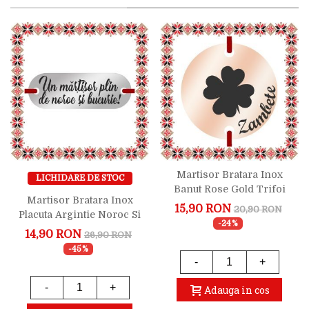
Martisor Bratara Inox
LICHIDARE DE STOC
Banut Rose Gold Trifoi
Martisor Bratara Inox
Zambete
15,90 RON
20,90 RON
Placuta Argintie Noroc Si
-24%
Bucurie
14,90 RON
26,90 RON
-45%
-
+
-
+
Adauga in cos