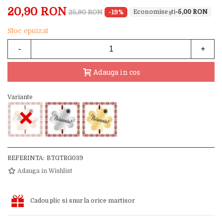
20,90 RON
25,90 RON
-19%
-5,00 RON
Stoc epuizat
-
+
Adauga in cos
Variante
×
REFERINTA:
BTGTRG039
Adauga in Wishlist
Cadou plic si snur la orice martisor