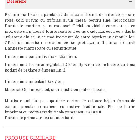
Descriere
Bratara martisor cu pandantiv din inox in forma de trifoi de culoare
rose gold gravat cu trifoias si un mesaj pentru tine, norocoaso!
Daruieste martisoare norocoase! Otelul inoxidabil cunoscut si ca
inox este un material foarte rezistent ce nu oxideaza, ceea ce a dus la
utilizarea din ce in ce mai frecventa de catre bijutieri in creatiile lor.
Ofera un martisor norocos ce se preteaza a fi purtat to anul!
Daruieste martisoare cu semnificatie!
Dimensiune pandantiv inox: 1.5x1.5cm.
Dimensiune bratara: reglabila 12-24cm (sistem de inchidere cu doua
noduri de reglare a dimensiunii).
Dimensiune ambalaj: 10x7.7 cm.
Material: Otel inoxidabil, snur elastic cu material textil.
Martisor ambalat pe suport de carton de culoare bej in forma de
costum popular romanesc cu motive traditionale. Plic de hartie
imprimat cu motive traditionale romanesti CADOU!
Daruieste primavara cu un martisor!
PRODUSE SIMILARE