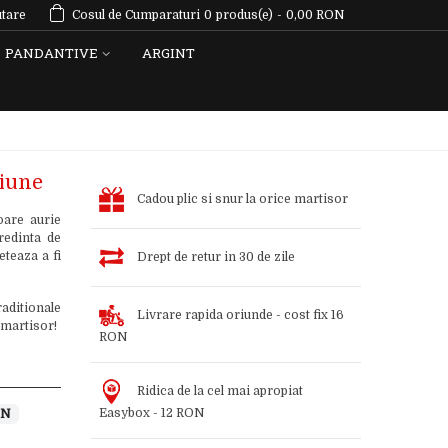
tare
Cosul de Cumparaturi
0
produs(e)
-
0,00 RON
PANDANTIVE
ARGINT
ciune
Cadou plic si snur la orice martisor
oare aurie
redinta de
teaza a fi
Drept de retur in 30 de zile
aditionale
Livrare rapida oriunde - cost fix 16
 martisor!
RON
Ridica de la cel mai apropiat
Easybox - 12 RON
ON