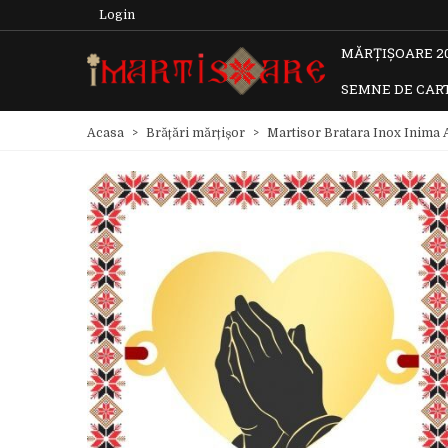
Login
MĂRȚIȘOARE 2
SEMNE DE CAR
Acasa
>
Brățări mărțișor
>
Martisor Bratara Inox Inima 