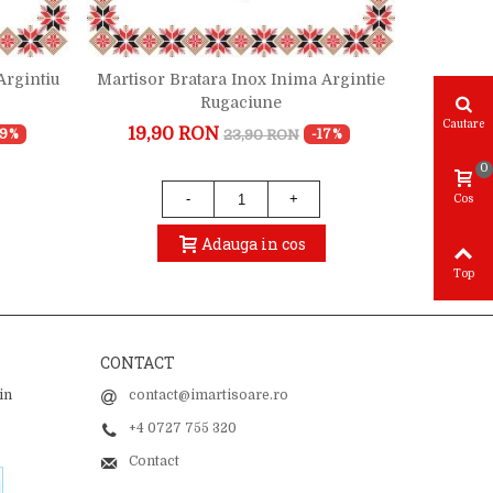
Argintiu
Martisor Bratara Inox Inima Argintie
Martis
Rugaciune
Cautare
19,90 RON
25,
23,90 RON
19%
-17%
0
-
+
Cos
Adauga in cos
Top
CONTACT
in
contact@imartisoare.ro
+4 0727 755 320
Contact