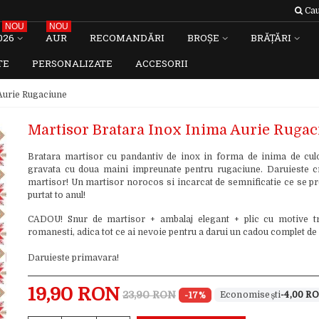
Cau
NOU
NOU
026
AUR
RECOMANDĂRI
BROȘE
BRĂȚĂRI
TE
PERSONALIZATE
ACCESORII
Aurie Rugaciune
Martisor Bratara Inox Inima Aurie Ruga
Bratara martisor cu pandantiv de inox in forma de inima de cul
gravata cu doua maini impreunate pentru rugaciune. Daruieste c
martisor! Un martisor norocos si incarcat de semnificatie ce se pre
purtat to anul!
CADOU! Snur de martisor + ambalaj elegant + plic cu motive tr
romanesti, adica tot ce ai nevoie pentru a darui un cadou complet de
Daruieste primavara!
19,90 RON
23,90 RON
-17%
-4,00 R