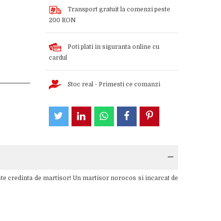
Transport gratuit la comenzi peste
200 RON
Poti plati in siguranta online cu
cardul
Stoc real - Primesti ce comanzi
te credinta de martisor! Un martisor norocos si incarcat de