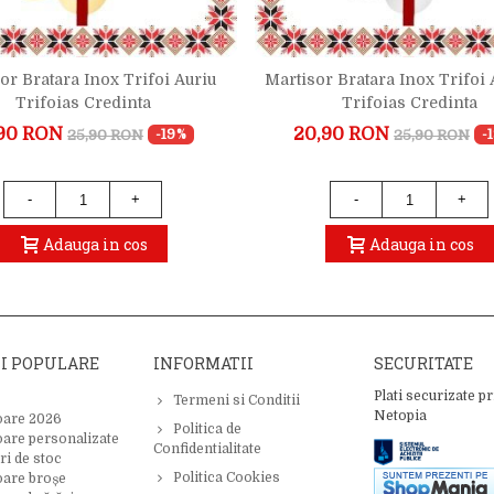
or Bratara Inox Trifoi Auriu
Martisor Bratara Inox Trifoi 
Trifoias Credinta
Trifoias Credinta
90 RON
20,90 RON
25,90 RON
25,90 RON
-19%
-
-
+
-
+
Adauga in cos
Adauga in cos
II POPULARE
INFORMATII
SECURITATE
Plati securizate pr
Termeni si Conditii
Netopia
oare 2026
Politica de
oare personalizate
Confidentialitate
ri de stoc
Politica Cookies
oare broșe