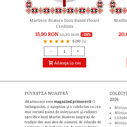
Martisor Bratara Inox Banut Floare
Martis
oi Rose
Credinta
ta
15,90 RON
20,
20,90 RON
-24%
-19%
5.00
(1)
-
+
Adauga in cos
COLECȚ
POVESTEA NOASTRĂ
2026
iMartisoare este
magazinul primăverii
! O
întâmpinăm, o așteptăm și o celebrăm cu cea
Mărțiș
mai variată gamă de mărțișoare și cadouri
Mărțiș
specifice lunii Martie. Suntem inspirați de
Lichidă
tradiție dar mai ales de oameni, de relațiile de
Mărțiș