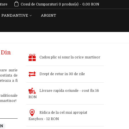
tare
Cosul de Cumparaturi
0
produs(e)
-
0,00 RON
PANDANTIVE
ARGINT
 Din
Cadou plic si snur la orice martisor
oare aurie
Drept de retur in 30 de zile
ostinta de
teaza a fi
Livrare rapida oriunde - cost fix 16
aditionale
RON
 martisor!
Ridica de la cel mai apropiat
Easybox - 12 RON
ON