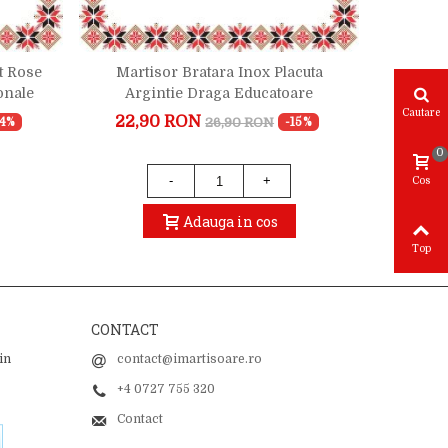
t Rose
Martisor Bratara Inox Placuta
Martiso
onale
Argintie Draga Educatoare
Cautare
22,90 RON
28,
26,90 RON
24%
-15%
0
-
+
Cos
Adauga in cos
Top
CONTACT
in
contact@imartisoare.ro
+4 0727 755 320
Contact