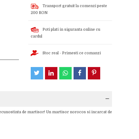
Transport gratuit la comenzi peste
200 RON
Poti plati in siguranta online cu
cardul
Stoc real - Primesti ce comanzi
recunostinta de martisor! Un martisor norocos si incarcat de