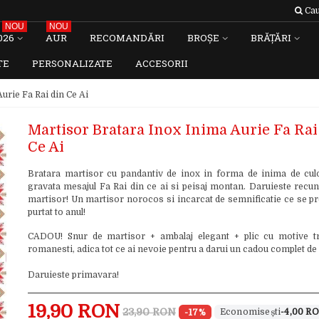
Cau
NOU
NOU
026
AUR
RECOMANDĂRI
BROȘE
BRĂȚĂRI
TE
PERSONALIZATE
ACCESORII
urie Fa Rai din Ce Ai
Martisor Bratara Inox Inima Aurie Fa Rai
Ce Ai
Bratara martisor cu pandantiv de inox in forma de inima de cul
gravata mesajul Fa Rai din ce ai si peisaj montan. Daruieste recun
martisor! Un martisor norocos si incarcat de semnificatie ce se pre
purtat to anul!
CADOU! Snur de martisor + ambalaj elegant + plic cu motive tr
romanesti, adica tot ce ai nevoie pentru a darui un cadou complet de
Daruieste primavara!
19,90 RON
23,90 RON
-17%
-4,00 R