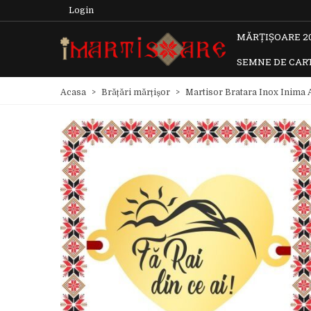
Login
MĂRȚIȘOARE 2
SEMNE DE CAR
Acasa
>
Brățări mărțișor
>
Martisor Bratara Inox Inima A