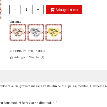
Adauga in cos
-
+
Variante
REFERINTA:
BTGIAU023
Adauga in Wishlist
(
1
)
culoare aurie gravata mesajul Fa Rai din ce ai si peisaj montan. Daruieste 
u doua noduri de reglare a dimensiunii).