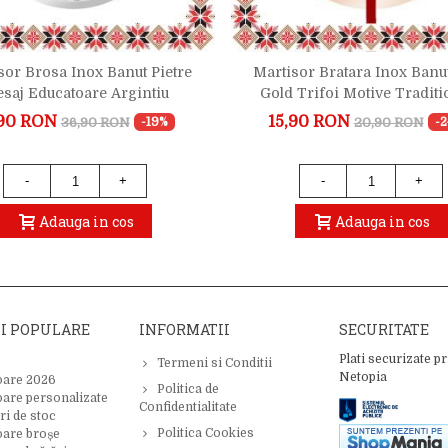
sor Brosa Inox Banut Pietre
Martisor Bratara Inox Banu
saj Educatoare Argintiu
Gold Trifoi Motive Traditi
90 RON
15,90 RON
36,90 RON
20,90 RON
-19%
-
-
+
-
+
Adauga in cos
Adauga in cos
II POPULARE
INFORMATII
SECURITATE
Plati securizate pr
Termeni si Conditii
Netopia
oare 2026
Politica de
oare personalizate
Confidentialitate
ri de stoc
Politica Cookies
oare broșe