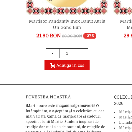
acuta
Martisor Pandantiv Inox Banut Auriu
Marti
ste Cerul
Un Gand Bun
Me
21,90 RON
29,
29,90 RON
-25%
-27%
-
+
Adauga in cos
COLECȚ
POVESTEA NOASTRĂ
2026
iMartisoare este
magazinul primăverii
! O
întâmpinăm, o așteptăm și o celebrăm cu cea
Mărțiș
mai variată gamă de mărțișoare și cadouri
Mărțiș
specifice lunii Martie. Suntem inspirați de
Lichidă
tradiție dar mai ales de oameni, de relațiile de
Mărțiș