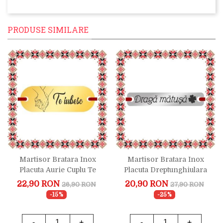
PRODUSE SIMILARE
Martisor Bratara Inox
Martisor Bratara Inox
Placuta Aurie Cuplu Te
Placuta Dreptunghiulara
Iubesc
Argintie Draga Matusa
22,90 RON
20,90 RON
26,90 RON
27,90 RON
Trifoi
-15%
-25%
-
+
-
+