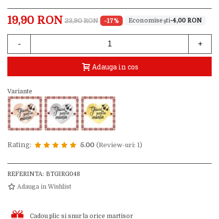
19,90 RON
23,90 RON
-17%
-4,00 RON
-
+
Adauga in cos
Variante
Rating:
5.00
(Review-uri: 1)
REFERINTA:
BTGIRG048
Adauga in Wishlist
Cadou plic si snur la orice martisor