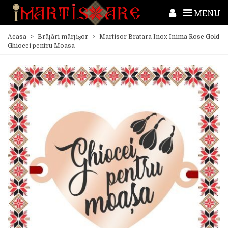
MENU
Acasa
>
Brățări mărțișor
>
Martisor Bratara Inox Inima Rose Gold
Ghiocei pentru Moasa