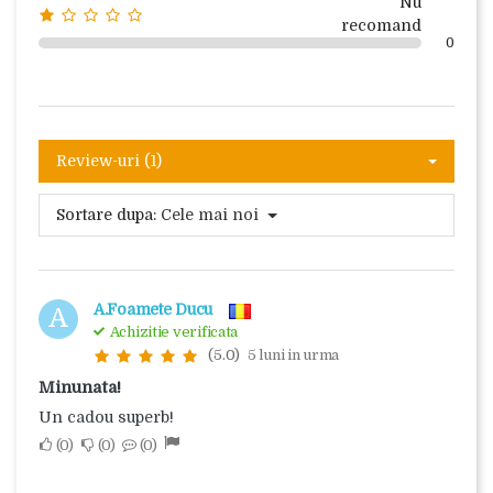
Nu
recomand
0
Review-uri (1)
Sortare dupa:
Cele mai noi
A.Foamete Ducu
A
Achizitie verificata
(5.0)
5 luni in urma
Minunata!
Un cadou superb!
0
0
0