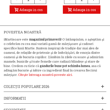
Adauga in cos
Adauga in cos
POVESTEA NOASTRĂ
iMartisoare este
magazinul primăverii
! O întâmpinăm, o așteptăm și
o celebrăm cu cea mai variată gamă de mărțișoare și cadouri
specifice lunii Martie. Suntem inspirați de tradiție dar mai ales de
oameni, de relațiile de prietenie și de îmbrățișări, de emoția dintre
oameni și de bucuria copiilor. Zâmbim în zilele cu soare și admirăm
mamele, bunicile și toate femeile care radiază blândețe și stare de
bine. Credem cu tărie că
gândurile bune pot schimba lumea
, asa că
adăugăm bucurie și iubire ca ingredient final în crearea fiecărui
mărțișor.
Citește întreaga noastră poveste aici.
COLECȚII POPULARE 2026
INFORMATII