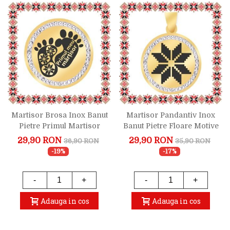
Martisor Brosa Inox Banut
Martisor Pandantiv Inox
Pietre Primul Martisor
Banut Pietre Floare Motive
Auriu
Traditionale Auriu
29,90 RON
29,90 RON
36,90 RON
35,90 RON
-19%
-17%
-
+
-
+
Adauga in cos
Adauga in cos