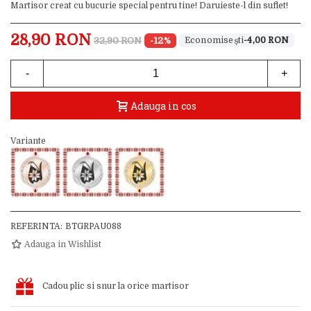
Martisor creat cu bucurie special pentru tine! Daruieste-l din suflet!
28,90 RON
32,90 RON
-12%
-4,00 RON
-
+
Adauga in cos
Variante
REFERINTA:
BTGRPAU088
Adauga in Wishlist
Cadou plic si snur la orice martisor