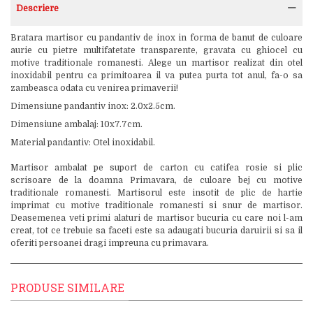
Descriere
Bratara martisor cu pandantiv de inox in forma de banut de culoare
aurie cu pietre multifatetate transparente, gravata cu ghiocel cu
motive traditionale romanesti. Alege un martisor realizat din otel
inoxidabil pentru ca primitoarea il va putea purta tot anul, fa-o sa
zambeasca odata cu venirea primaverii!
Dimensiune pandantiv inox: 2.0x2.5cm.
Dimensiune ambalaj: 10x7.7cm.
Material pandantiv: Otel inoxidabil.
Martisor ambalat pe suport de carton cu catifea rosie si plic
scrisoare de la doamna Primavara, de culoare bej cu motive
traditionale romanesti. Martisorul este insotit de plic de hartie
imprimat cu motive traditionale romanesti si snur de martisor.
Deasemenea veti primi alaturi de martisor bucuria cu care noi l-am
creat, tot ce trebuie sa faceti este sa adaugati bucuria daruirii si sa il
oferiti persoanei dragi impreuna cu primavara.
PRODUSE SIMILARE