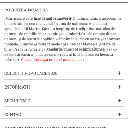
POVESTEA NOASTRĂ
iMartisoare este
magazinul primăverii
! O întâmpinăm, o așteptăm și
o celebrăm cu cea mai variată gamă de mărțișoare și cadouri
specifice lunii Martie. Suntem inspirați de tradiție dar mai ales de
oameni, de relațiile de prietenie și de îmbrățișări, de emoția dintre
oameni și de bucuria copiilor. Zâmbim în zilele cu soare și admirăm
mamele, bunicile și toate femeile care radiază blândețe și stare de
bine. Credem cu tărie că
gândurile bune pot schimba lumea
, asa că
adăugăm bucurie și iubire ca ingredient final în crearea fiecărui
mărțișor.
Citește întreaga noastră poveste aici.
COLECȚII POPULARE 2026
INFORMATII
SECURITATE
CONTACT