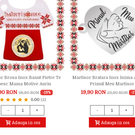
r Brosa Inox Banut Pietre Te
Martisor Bratara Inox Inima 
besc Mama Motive Auriu
Primul Meu Martisor
90 RON
19,90 RON
36,90 RON
23,90 RON
-19%
-
5.00
(2)
-
+
-
+
Adauga in cos
Adauga in cos