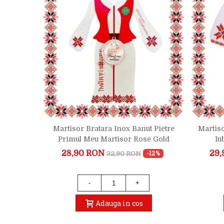
uta Rose
Martisor Bratara Inox Banut Pietre
Martiso
Primul Meu Martisor Rose Gold
Iu
28,90 RON
29,
32,90 RON
-15%
-12%
-
+
Adauga in cos