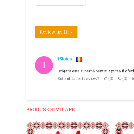
Review-uri (1)
I.Stoica
I
Brățara este superbă pentru a putea fi oferi
Este util acest review?
0
0
PRODUSE SIMILARE