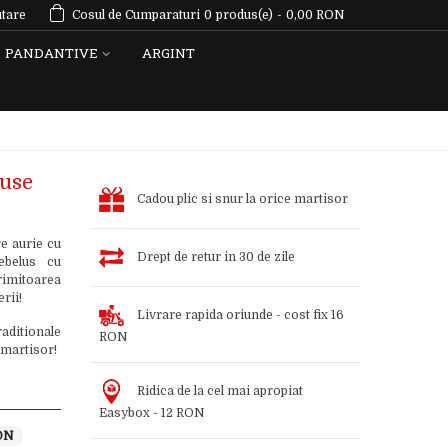
tare
Cosul de Cumparaturi
0
produs(e)
-
0,00 RON
PANDANTIVE
ARGINT
ruse
Cadou plic si snur la orice martisor
e aurie cu
Drept de retur in 30 de zile
ebelus cu
primitoarea
rii!
Livrare rapida oriunde - cost fix 16
aditionale
RON
 martisor!
Ridica de la cel mai apropiat
Easybox - 12 RON
ON