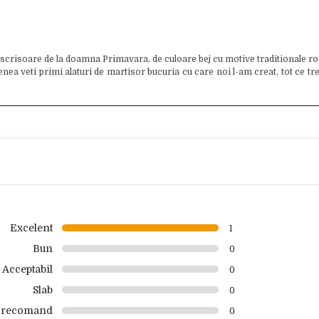
 scrisoare de la doamna Primavara, de culoare bej cu motive traditionale ro
 veti primi alaturi de martisor bucuria cu care noi l-am creat, tot ce trebui
Excelent
1
Bun
0
Acceptabil
0
Slab
0
 recomand
0