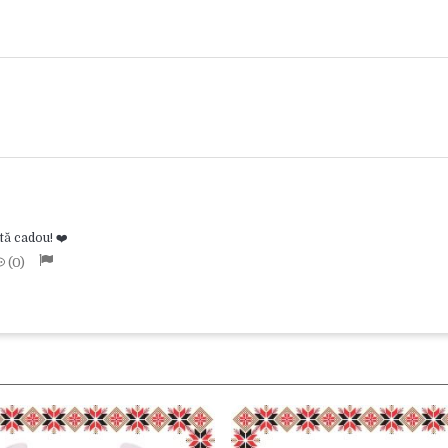
tă cadou! ❤️
0