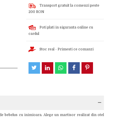
Transport gratuit la comenzi peste
200 RON
Poti plati in siguranta online cu
cardul
Stoc real - Primesti ce comanzi
de bebelus cu inimioara. Alege un martisor realizat din otel