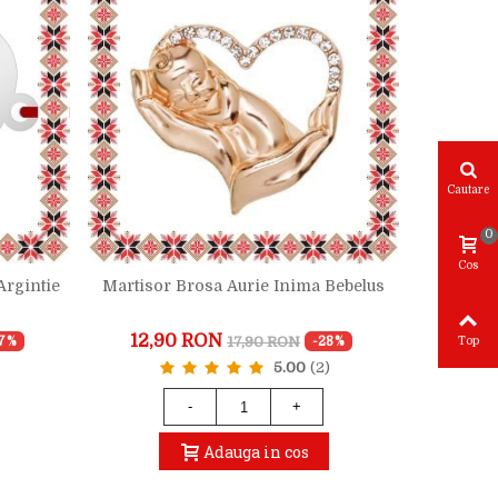
Cautare
0
Cos
Argintie
Martisor Brosa Aurie Inima Bebelus
Martisor
Iube
12,90 RON
29,
17,90 RON
17%
-28%
Top
5.00
(2)
-
+
Adauga in cos