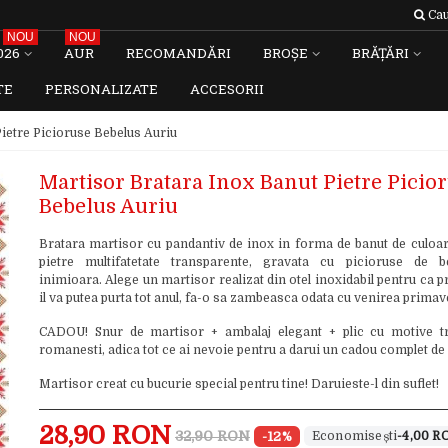
Cau
NOU
NOU
026
AUR
RECOMANDĂRI
BROȘE
BRĂȚĂRI
TE
PERSONALIZATE
ACCESORII
ietre Picioruse Bebelus Auriu
Martisor Bratara Inox Banut Pietre Picio
Bebelus Auriu
Bratara martisor cu pandantiv de inox in forma de banut de culoar
pietre multifatetate transparente, gravata cu picioruse de b
inimioara. Alege un martisor realizat din otel inoxidabil pentru ca 
il va putea purta tot anul, fa-o sa zambeasca odata cu venirea primave
CADOU! Snur de martisor + ambalaj elegant + plic cu motive tr
romanesti, adica tot ce ai nevoie pentru a darui un cadou complet de
Martisor creat cu bucurie special pentru tine! Daruieste-l din suflet!
28,90 RON
32,90 RON
-12%
-4,00 R