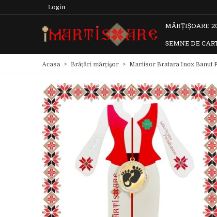
Login
MĂRȚIȘOARE 2
SEMNE DE CAR
Acasa
>
Brățări mărțișor
>
Martisor Bratara Inox Banut P