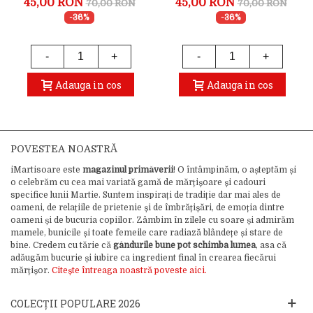
45,00 RON
45,00 RON
70,00 RON
70,00 RON
-36%
-36%
-
+
-
+
Adauga in cos
Adauga in cos
POVESTEA NOASTRĂ
iMartisoare este
magazinul primăverii
! O întâmpinăm, o așteptăm și
o celebrăm cu cea mai variată gamă de mărțișoare și cadouri
specifice lunii Martie. Suntem inspirați de tradiție dar mai ales de
oameni, de relațiile de prietenie și de îmbrățișări, de emoția dintre
oameni și de bucuria copiilor. Zâmbim în zilele cu soare și admirăm
mamele, bunicile și toate femeile care radiază blândețe și stare de
bine. Credem cu tărie că
gândurile bune pot schimba lumea
, asa că
adăugăm bucurie și iubire ca ingredient final în crearea fiecărui
mărțișor.
Citește întreaga noastră poveste aici.
COLECȚII POPULARE 2026