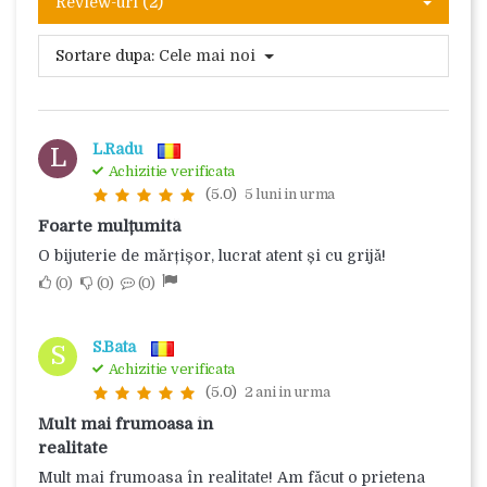
Review-uri (2)
Sortare dupa:
Cele mai noi
L.Radu
L
Achizitie verificata
(5.0)
5 luni in urma
Foarte mulțumită
O bijuterie de mărțișor, lucrat atent și cu grijă!
0
0
0
S.Bata
S
Achizitie verificata
(5.0)
2 ani in urma
Mult mai frumoasa în
realitate
Mult mai frumoasa în realitate! Am făcut o prietena