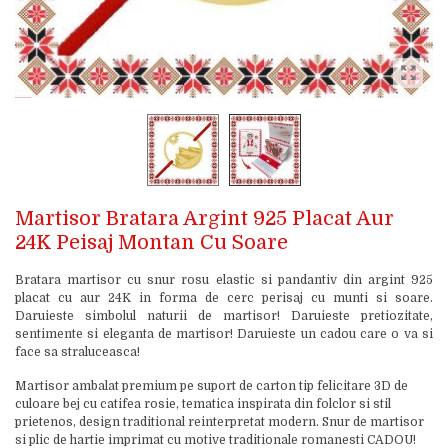
Martisor Bratara Argint 925 Placat Aur
24K Peisaj Montan Cu Soare
Bratara martisor cu snur rosu elastic si pandantiv din argint 925
placat cu aur 24K in forma de cerc perisaj cu munti si soare.
Daruieste simbolul naturii de martisor! Daruieste pretiozitate,
sentimente si eleganta de martisor! Daruieste un cadou care o va si
face sa straluceasca!
Martisor ambalat premium pe suport de carton tip felicitare 3D de
culoare bej cu catifea rosie, tematica inspirata din folclor si stil
prietenos, design traditional reinterpretat modern. Snur de martisor
si plic de hartie imprimat cu motive traditionale romanesti CADOU!