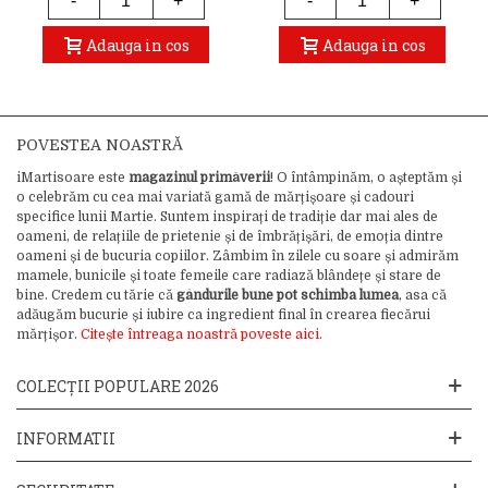
-
+
-
+
Adauga in cos
Adauga in cos
POVESTEA NOASTRĂ
iMartisoare este
magazinul primăverii
! O întâmpinăm, o așteptăm și
o celebrăm cu cea mai variată gamă de mărțișoare și cadouri
specifice lunii Martie. Suntem inspirați de tradiție dar mai ales de
oameni, de relațiile de prietenie și de îmbrățișări, de emoția dintre
oameni și de bucuria copiilor. Zâmbim în zilele cu soare și admirăm
mamele, bunicile și toate femeile care radiază blândețe și stare de
bine. Credem cu tărie că
gândurile bune pot schimba lumea
, asa că
adăugăm bucurie și iubire ca ingredient final în crearea fiecărui
mărțișor.
Citește întreaga noastră poveste aici.
COLECȚII POPULARE 2026
INFORMATII