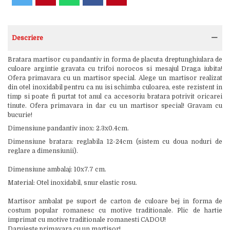
Descriere
Bratara martisor cu pandantiv in forma de placuta dreptunghiulara de
culoare argintie gravata cu trifoi norocos si mesajul Draga iubita!
Ofera primavara cu un martisor special. Alege un martisor realizat
din otel inoxidabil pentru ca nu isi schimba culoarea, este rezistent in
timp si poate fi purtat tot anul ca accesoriu bratara potrivit oricarei
tinute. Ofera primavara in dar cu un martisor special! Gravam cu
bucurie!
Dimensiune pandantiv inox: 2.3x0.4cm.
Dimensiune bratara: reglabila 12-24cm (sistem cu doua noduri de
reglare a dimensiunii).
Dimensiune ambalaj: 10x7.7 cm.
Material: Otel inoxidabil, snur elastic rosu.
Martisor ambalat pe suport de carton de culoare bej in forma de
costum popular romanesc cu motive traditionale. Plic de hartie
imprimat cu motive traditionale romanesti CADOU!
Daruieste primavara cu un martisor!