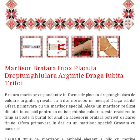
Martisor Bratara Inox Placuta
Dreptunghiulara Argintie Draga Iubita
Trifoi
Bratara martisor cu pandantiv in forma de placuta dreptunghiulara de
culoare argintie gravata cu trifoi norocos si mesajul Draga iubita!
Ofera primavara cu un martisor special. Alege un martisor realizat
din otel inoxidabil pentru ca nu isi schimba culoarea, este rezistent in
timp si poate fi purtat tot anul ca accesoriu bratara potrivit oricarei
tinute. Ofera primavara in dar cu un martisor special! Gravam cu
bucurie!
CADOU! Snur de martisor + ambalaj elegant + plic cu motive