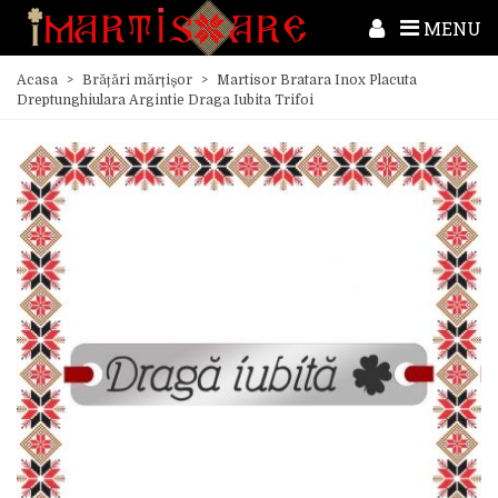
MENU
Acasa
>
Brățări mărțișor
>
Martisor Bratara Inox Placuta
Dreptunghiulara Argintie Draga Iubita Trifoi