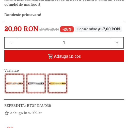
complet de martisor!
Daruieste primavara!
20,90 RON
27,90 RON
-25%
-7,00 RON
-
+
Adauga in cos
Variante
REFERINTA:
BTGPDAU036
Adauga in Wishlist