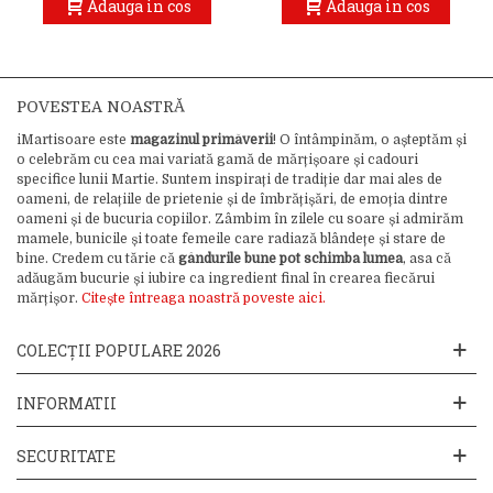
Adauga in cos
Adauga in cos
POVESTEA NOASTRĂ
iMartisoare este
magazinul primăverii
! O întâmpinăm, o așteptăm și
o celebrăm cu cea mai variată gamă de mărțișoare și cadouri
specifice lunii Martie. Suntem inspirați de tradiție dar mai ales de
oameni, de relațiile de prietenie și de îmbrățișări, de emoția dintre
oameni și de bucuria copiilor. Zâmbim în zilele cu soare și admirăm
mamele, bunicile și toate femeile care radiază blândețe și stare de
bine. Credem cu tărie că
gândurile bune pot schimba lumea
, asa că
adăugăm bucurie și iubire ca ingredient final în crearea fiecărui
mărțișor.
Citește întreaga noastră poveste aici.
COLECȚII POPULARE 2026
INFORMATII
SECURITATE