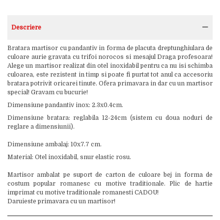
Descriere
Bratara martisor cu pandantiv in forma de placuta dreptunghiulara de
culoare aurie gravata cu trifoi norocos si mesajul Draga profesoara!
Alege un martisor realizat din otel inoxidabil pentru ca nu isi schimba
culoarea, este rezistent in timp si poate fi purtat tot anul ca accesoriu
bratara potrivit oricarei tinute. Ofera primavara in dar cu un martisor
special! Gravam cu bucurie!
Dimensiune pandantiv inox: 2.3x0.4cm.
Dimensiune bratara: reglabila 12-24cm (sistem cu doua noduri de
reglare a dimensiunii).
Dimensiune ambalaj: 10x7.7 cm.
Material: Otel inoxidabil, snur elastic rosu.
Martisor ambalat pe suport de carton de culoare bej in forma de
costum popular romanesc cu motive traditionale. Plic de hartie
imprimat cu motive traditionale romanesti CADOU!
Daruieste primavara cu un martisor!