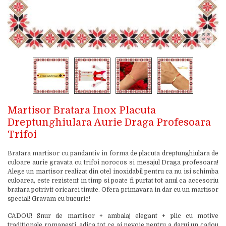
Martisor Bratara Inox Placuta
Dreptunghiulara Aurie Draga Profesoara
Trifoi
Bratara martisor cu pandantiv in forma de placuta dreptunghiulara de
culoare aurie gravata cu trifoi norocos si mesajul Draga profesoara!
Alege un martisor realizat din otel inoxidabil pentru ca nu isi schimba
culoarea, este rezistent in timp si poate fi purtat tot anul ca accesoriu
bratara potrivit oricarei tinute. Ofera primavara in dar cu un martisor
special! Gravam cu bucurie!
CADOU! Snur de martisor + ambalaj elegant + plic cu motive
traditionale romanesti, adica tot ce ai nevoie pentru a darui un cadou