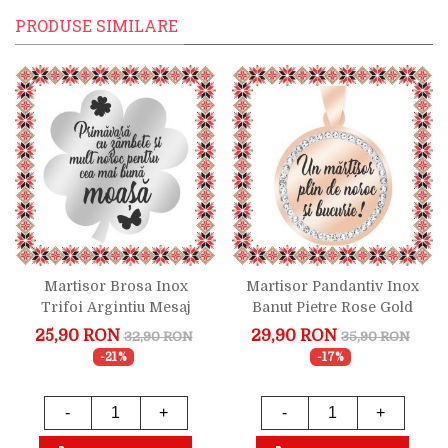
PRODUSE SIMILARE
Martisor Brosa Inox
Martisor Pandantiv Inox
Trifoi Argintiu Mesaj
Banut Pietre Rose Gold
Moasa
Plin De Noroc
25,90 RON
29,90 RON
32,90 RON
35,90 RON
-21%
-17%
-
+
-
+