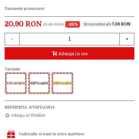
Daruieste primavara!
20,90 RON
27,90 RON
-25%
-7,00 RON
-
+
Adauga in cos
Variante
REFERINTA:
BTGPDAU014
Adauga in Wishlist
Cadou plic si snur la orice martisor