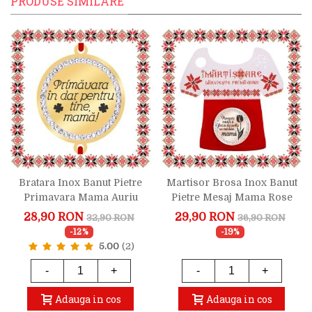
PRODUSE SIMILARE
Bratara Inox Banut Pietre
Martisor Brosa Inox Banut
Primavara Mama Auriu
Pietre Mesaj Mama Rose
Gold
28,90 RON
29,90 RON
32,90 RON
36,90 RON
-12%
-19%
5.00
(2)
-
+
-
+
Adauga in cos
Adauga in cos