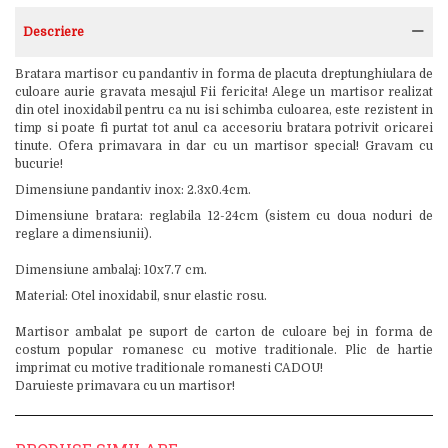
Descriere
Bratara martisor cu pandantiv in forma de placuta dreptunghiulara de
culoare aurie gravata mesajul Fii fericita! Alege un martisor realizat
din otel inoxidabil pentru ca nu isi schimba culoarea, este rezistent in
timp si poate fi purtat tot anul ca accesoriu bratara potrivit oricarei
tinute. Ofera primavara in dar cu un martisor special! Gravam cu
bucurie!
Dimensiune pandantiv inox: 2.3x0.4cm.
Dimensiune bratara: reglabila 12-24cm (sistem cu doua noduri de
reglare a dimensiunii).
Dimensiune ambalaj: 10x7.7 cm.
Material: Otel inoxidabil, snur elastic rosu.
Martisor ambalat pe suport de carton de culoare bej in forma de
costum popular romanesc cu motive traditionale. Plic de hartie
imprimat cu motive traditionale romanesti CADOU!
Daruieste primavara cu un martisor!