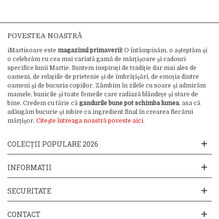
POVESTEA NOASTRĂ
iMartisoare este
magazinul primăverii
! O întâmpinăm, o așteptăm și
o celebrăm cu cea mai variată gamă de mărțișoare și cadouri
specifice lunii Martie. Suntem inspirați de tradiție dar mai ales de
oameni, de relațiile de prietenie și de îmbrățișări, de emoția dintre
oameni și de bucuria copiilor. Zâmbim în zilele cu soare și admirăm
mamele, bunicile și toate femeile care radiază blândețe și stare de
bine. Credem cu tărie că
gândurile bune pot schimba lumea
, asa că
adăugăm bucurie și iubire ca ingredient final în crearea fiecărui
mărțișor.
Citește întreaga noastră poveste aici.
COLECȚII POPULARE 2026
INFORMATII
SECURITATE
CONTACT