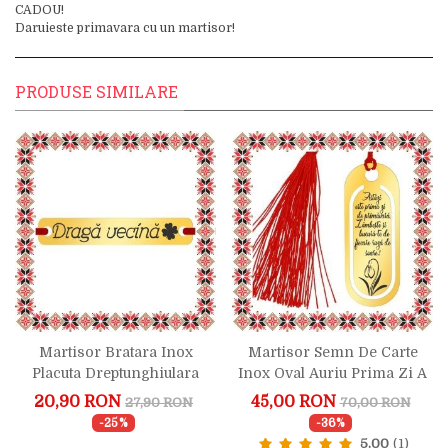
CADOU!
Daruieste primavara cu un martisor!
PRODUSE SIMILARE
Martisor Bratara Inox
Martisor Semn De Carte
Placuta Dreptunghiulara
Inox Oval Auriu Prima Zi A
Aurie Draga Vecina Trifoi
Primaverii
20,90 RON
45,00 RON
27,90 RON
70,00 RON
-25%
-36%
5.00
(1)