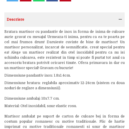
Descriere
Bratara martisor cu pandantiv de inox in forma de inima de culoare
aurie gravat cu mesajul Urmeaza-ti inima, pentru ca ea te poarta pe
cel mai frumos drum! Daruieste cuvinte de bine de martisor! Un
martisor personalizat, incarcat de semnificatie, creat special pentru
ea! Alege un martisor realizat din otel inoxidabil pentru ca nu isi
schimba culoarea, este rezistent in timp si poate fi purtat tot anul ca
accesoriu bratara potrivit oricarei tinute. Ofera primavara in dar cu
un martisor special! Gravam cu bucurie!
Dimensiune pandantiv inox: 1.8x1.4cm.
Dimensiune bratara: reglabila aproximativ 12-24cm (sistem cu doua
noduri de reglare a dimensiunii).
Dimensiune ambalaj: 10x7.7 cm.
Material: Otel inoxidabil, snur elastic rosu.
Martisor ambalat pe suport de carton de culoare bej in forma de
costum popular romanesc cu motive traditionale. Plic de hartie
imprimat cu motive traditionale romanesti si snur de martisor