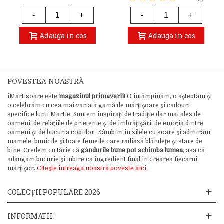
-
+
-
+
Adauga in cos
Adauga in cos
POVESTEA NOASTRĂ
iMartisoare este
magazinul primăverii
! O întâmpinăm, o așteptăm și
o celebrăm cu cea mai variată gamă de mărțișoare și cadouri
specifice lunii Martie. Suntem inspirați de tradiție dar mai ales de
oameni, de relațiile de prietenie și de îmbrățișări, de emoția dintre
oameni și de bucuria copiilor. Zâmbim în zilele cu soare și admirăm
mamele, bunicile și toate femeile care radiază blândețe și stare de
bine. Credem cu tărie că
gândurile bune pot schimba lumea
, asa că
adăugăm bucurie și iubire ca ingredient final în crearea fiecărui
mărțișor.
Citește întreaga noastră poveste aici.
COLECȚII POPULARE 2026
INFORMATII