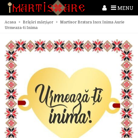
MENU
Acasa
>
Brățări mărțișor
>
Martisor Bratara Inox Inima Aurie
Urmeaza-ti Inima