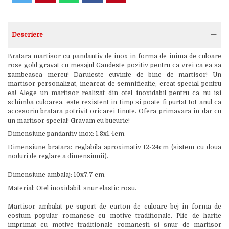
Descriere
Bratara martisor cu pandantiv de inox in forma de inima de culoare
rose gold gravat cu mesajul Gandeste pozitiv pentru ca vrei ca ea sa
zambeasca mereu! Daruieste cuvinte de bine de martisor! Un
martisor personalizat, incarcat de semnificatie, creat special pentru
ea! Alege un martisor realizat din otel inoxidabil pentru ca nu isi
schimba culoarea, este rezistent in timp si poate fi purtat tot anul ca
accesoriu bratara potrivit oricarei tinute. Ofera primavara in dar cu
un martisor special! Gravam cu bucurie!
Dimensiune pandantiv inox: 1.8x1.4cm.
Dimensiune bratara: reglabila aproximativ 12-24cm (sistem cu doua
noduri de reglare a dimensiunii).
Dimensiune ambalaj: 10x7.7 cm.
Material: Otel inoxidabil, snur elastic rosu.
Martisor ambalat pe suport de carton de culoare bej in forma de
costum popular romanesc cu motive traditionale. Plic de hartie
imprimat cu motive traditionale romanesti si snur de martisor