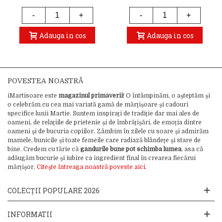
-
+
-
+
Adauga in cos
Adauga in cos
POVESTEA NOASTRĂ
iMartisoare este
magazinul primăverii
! O întâmpinăm, o așteptăm și
o celebrăm cu cea mai variată gamă de mărțișoare și cadouri
specifice lunii Martie. Suntem inspirați de tradiție dar mai ales de
oameni, de relațiile de prietenie și de îmbrățișări, de emoția dintre
oameni și de bucuria copiilor. Zâmbim în zilele cu soare și admirăm
mamele, bunicile și toate femeile care radiază blândețe și stare de
bine. Credem cu tărie că
gândurile bune pot schimba lumea
, asa că
adăugăm bucurie și iubire ca ingredient final în crearea fiecărui
mărțișor.
Citește întreaga noastră poveste aici.
COLECȚII POPULARE 2026
INFORMATII