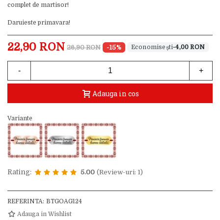
complet de martisor!
Daruieste primavara!
22,90 RON
26,90 RON
-15%
-4,00 RON
-
+
Adauga in cos
Variante
Rating:
5.00
(Review-uri: 1)
REFERINTA:
BTGOAG124
Adauga in Wishlist