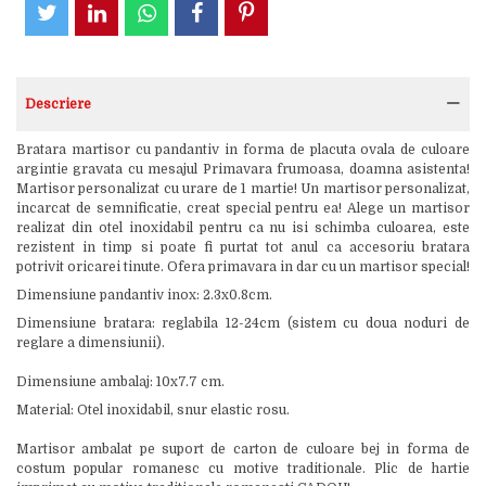
Descriere
Bratara martisor cu pandantiv in forma de placuta ovala de culoare
argintie gravata cu mesajul Primavara frumoasa, doamna asistenta!
Martisor personalizat cu urare de 1 martie! Un martisor personalizat,
incarcat de semnificatie, creat special pentru ea! Alege un martisor
realizat din otel inoxidabil pentru ca nu isi schimba culoarea, este
rezistent in timp si poate fi purtat tot anul ca accesoriu bratara
potrivit oricarei tinute. Ofera primavara in dar cu un martisor special!
Dimensiune pandantiv inox: 2.3x0.8cm.
Dimensiune bratara: reglabila 12-24cm (sistem cu doua noduri de
reglare a dimensiunii).
Dimensiune ambalaj: 10x7.7 cm.
Material: Otel inoxidabil, snur elastic rosu.
Martisor ambalat pe suport de carton de culoare bej in forma de
costum popular romanesc cu motive traditionale. Plic de hartie