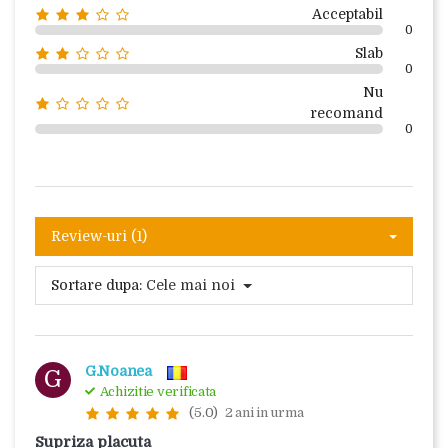
Acceptabil
0
Slab
0
Nu
recomand
0
Review-uri (1)
Sortare dupa:
Cele mai noi
G.Noanea
G
Achizitie verificata
(5.0)
2 ani in urma
Supriza placuta