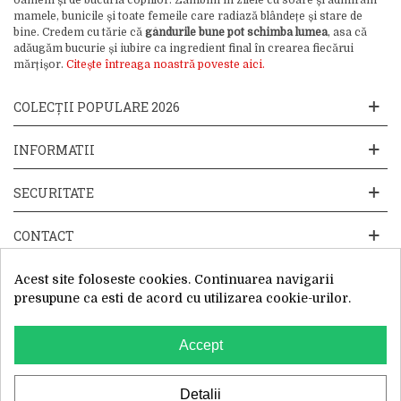
oameni și de bucuria copiilor. Zâmbim în zilele cu soare și admirăm
mamele, bunicile și toate femeile care radiază blândețe și stare de
bine. Credem cu tărie că
gândurile bune pot schimba lumea
, asa că
adăugăm bucurie și iubire ca ingredient final în crearea fiecărui
mărțișor.
Citește întreaga noastră poveste aici.
COLECȚII POPULARE 2026
INFORMATII
SECURITATE
CONTACT
Acest site foloseste cookies. Continuarea navigarii
presupune ca esti de acord cu utilizarea cookie-urilor.
Accept
Website operat de: Primavara in dar SRL, Cod Fiscal: 52428019, Reg.
Com: J2025066115002, Sediu Social:Sos. Unirii 201-203C, Caciulati,
Ilfov
WhatsApp
Detalii