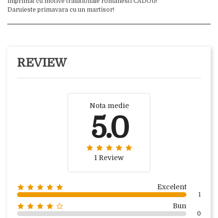
imprimat cu motive traditionale romanesti CADOU!
Daruieste primavara cu un martisor!
REVIEW
Nota medie
5.0
1 Review
Excelent
1
Bun
0