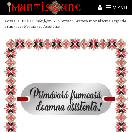
MENU
Acasa
>
Brățări mărțișor
>
Martisor Bratara Inox Placuta Argintie
Primavara Frumoasa Asistenta