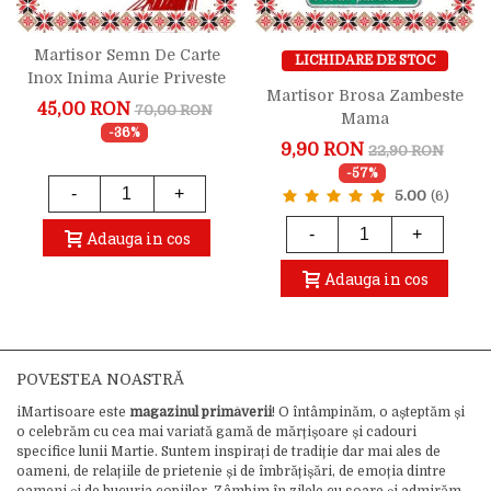
Martisor Semn De Carte
LICHIDARE DE STOC
Inox Inima Aurie Priveste
Martisor Brosa Zambeste
Cerul
45,00 RON
70,00 RON
Mama
-36%
9,90 RON
22,90 RON
-57%
-
+
5.00
(6)
-
+
Adauga in cos
Adauga in cos
POVESTEA NOASTRĂ
iMartisoare este
magazinul primăverii
! O întâmpinăm, o așteptăm și
o celebrăm cu cea mai variată gamă de mărțișoare și cadouri
specifice lunii Martie. Suntem inspirați de tradiție dar mai ales de
oameni, de relațiile de prietenie și de îmbrățișări, de emoția dintre