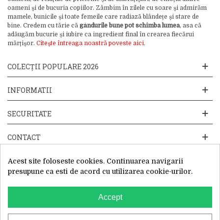
oameni și de bucuria copiilor. Zâmbim în zilele cu soare și admirăm
mamele, bunicile și toate femeile care radiază blândețe și stare de
bine. Credem cu tărie că
gândurile bune pot schimba lumea
, asa că
adăugăm bucurie și iubire ca ingredient final în crearea fiecărui
mărțișor.
Citește întreaga noastră poveste aici.
COLECȚII POPULARE 2026
INFORMATII
SECURITATE
CONTACT
Acest site foloseste cookies. Continuarea navigarii
presupune ca esti de acord cu utilizarea cookie-urilor.
Accept
Website operat de: Primavara in dar SRL, Cod Fiscal: 52428019, Reg.
Com: J2025066115002, Sediu Social:Sos. Unirii 201-203C, Caciulati,
Ilfov
WhatsApp