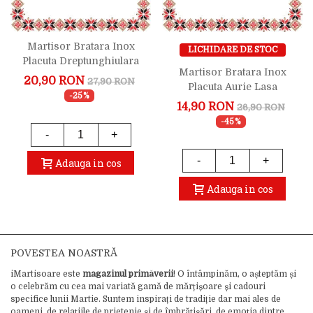
Martisor Bratara Inox
LICHIDARE DE STOC
Placuta Dreptunghiulara
Martisor Bratara Inox
Aurie Draga Iubita Trifoi
20,90 RON
27,90 RON
Placuta Aurie Lasa
-25%
Primavara
14,90 RON
26,90 RON
-45%
-
+
-
+
Adauga in cos
Adauga in cos
POVESTEA NOASTRĂ
iMartisoare este
magazinul primăverii
! O întâmpinăm, o așteptăm și
o celebrăm cu cea mai variată gamă de mărțișoare și cadouri
specifice lunii Martie. Suntem inspirați de tradiție dar mai ales de
oameni, de relațiile de prietenie și de îmbrățișări, de emoția dintre