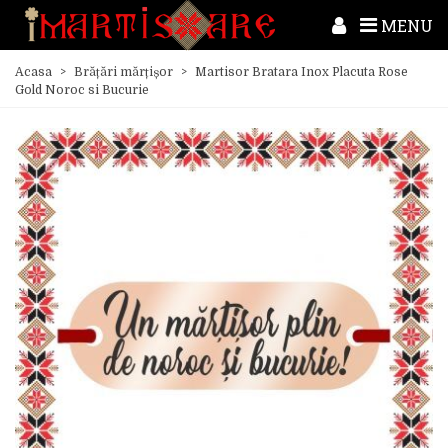
MENU
Acasa
>
Brățări mărțișor
>
Martisor Bratara Inox Placuta Rose
Gold Noroc si Bucurie