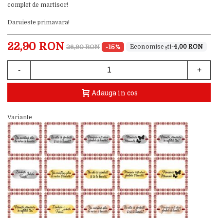
complet de martisor!
Daruieste primavara!
22,90 RON
26,90 RON
-15%
-4,00 RON
-
+
Adauga in cos
Variante