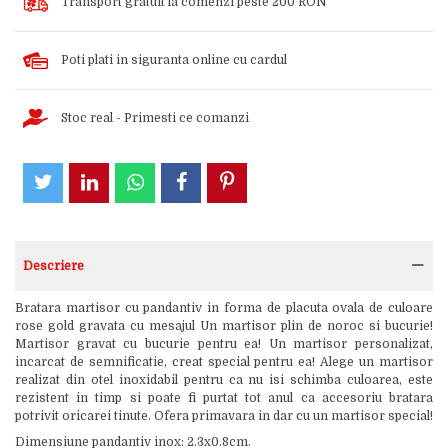
Transport gratuit la comenzi peste 200 RON
Poti plati in siguranta online cu cardul
Stoc real - Primesti ce comanzi
Descriere
Bratara martisor cu pandantiv in forma de placuta ovala de culoare
rose gold gravata cu mesajul Un martisor plin de noroc si bucurie!
Martisor gravat cu bucurie pentru ea! Un martisor personalizat,
incarcat de semnificatie, creat special pentru ea! Alege un martisor
realizat din otel inoxidabil pentru ca nu isi schimba culoarea, este
rezistent in timp si poate fi purtat tot anul ca accesoriu bratara
potrivit oricarei tinute. Ofera primavara in dar cu un martisor special!
Dimensiune pandantiv inox: 2.3x0.8cm.