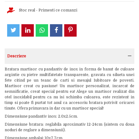
Stoc real - Primesti ce comanzi
Descriere
Bratara martisor cu pandantiv de inox in forma de banut de culoare
argintie cu pietre multifatetate transparente, gravata cu silueta unei
fete citind pe un teanc de carti si mesajul Iubitoare de povesti.
Martisor creat cu pasiune! Un martisor personalizat, incarcat de
semnificatie, creat special pentru ea! Alege un martisor realizat din
otel inoxidabil pentru ca nu isi schimba culoarea, este rezistent in
timp si poate fi purtat tot anul ca accesoriu bratara potrivit oricarei
tinute. Ofera primavara in dar cu un martisor special!
Dimensiune pandantiv inox: 2.0x2.5cm.
Dimensiune bratara: reglabila aproximativ 12-24cm (sistem cu doua
noduri de reglare a dimensiunii).
Dimensiune ambalaj: 10x7.7cm.