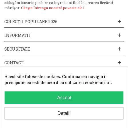
adăugăm bucurie și iubire ca ingredient final în crearea fiecărui
mărțișor.
Citește întreaga noastră poveste aici.
COLECȚII POPULARE 2026
INFORMATII
SECURITATE
CONTACT
Acest site foloseste cookies. Continuarea navigarii
presupune ca esti de acord cu utilizarea cookie-urilor.
Accept
Website operat de: Primavara in dar SRL, Cod Fiscal: 52428019, Reg.
Com: J2025066115002, Sediu Social:Sos. Unirii 201-203C, Caciulati,
Ilfov
WhatsApp
Detalii
0