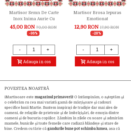
Martisor Semn De Carte
Martisor Brosa Iepuras
Inox Inima Aurie Cu
Emotionat
Fiecare Carte Citita
45,00 RON
12,90 RON
70,00 RON
17,90 RON
-36%
-28%
-
+
-
+
Adauga in cos
Adauga in cos
POVESTEA NOASTRĂ
iMartisoare este
magazinul primăverii
! O întâmpinăm, o așteptăm și
o celebrăm cu cea mai variată gamă de mărțișoare și cadouri
specifice lunii Martie. Suntem inspirați de tradiție dar mai ales de
oameni, de relațiile de prietenie și de îmbrățișări, de emoția dintre
oameni și de bucuria copiilor. Zâmbim în zilele cu soare și admirăm
mamele, bunicile și toate femeile care radiază blândețe și stare de
bine. Credem cu tărie că
gândurile bune pot schimba lumea
, asa că