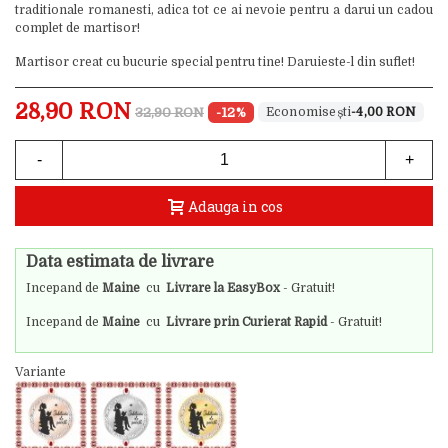
traditionale romanesti, adica tot ce ai nevoie pentru a darui un cadou
complet de martisor!
Martisor creat cu bucurie special pentru tine! Daruieste-l din suflet!
28,90 RON
32,90 RON
-12%
-4,00 RON
-
+
Adauga in cos
Data estimata de livrare
Incepand de
Maine
cu
Livrare la EasyBox
- Gratuit!
Incepand de
Maine
cu
Livrare prin Curierat Rapid
- Gratuit!
Variante