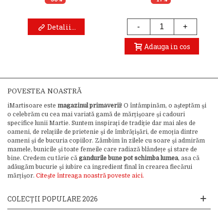
Detalii...
-
+
Adauga in cos
POVESTEA NOASTRĂ
iMartisoare este
magazinul primăverii
! O întâmpinăm, o așteptăm și
o celebrăm cu cea mai variată gamă de mărțișoare și cadouri
specifice lunii Martie. Suntem inspirați de tradiție dar mai ales de
oameni, de relațiile de prietenie și de îmbrățișări, de emoția dintre
oameni și de bucuria copiilor. Zâmbim în zilele cu soare și admirăm
mamele, bunicile și toate femeile care radiază blândețe și stare de
bine. Credem cu tărie că
gândurile bune pot schimba lumea
, asa că
adăugăm bucurie și iubire ca ingredient final în crearea fiecărui
mărțișor.
Citește întreaga noastră poveste aici.
COLECȚII POPULARE 2026