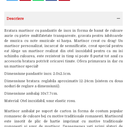
Descriere
Bratara martisor cu pandantiv de inox in forma de banut de culoare
aurie cu pietre multifatetate transparente, gravata pentru iubitoarele
de muzica cu note muzicale si harpa. Martisor creat cu drag! Un
martisor personalizat, incarcat de semnificatie, creat special pentru
ea! Alege un martisor realizat din otel inoxidabil pentru ca nu isi
schimba culoarea, este rezistent in timp si poate fi purtat tot anul ca
accesoriu bratara potrivit oricarei tinute. Ofera primavara in dar cu
un martisor special!
Dimensiune pandantiv inox: 2.0x2.5cm.
Dimensiune bratara: reglabila aproximativ 12-24cm (sistem cu doua
noduri de reglare a dimensiunii).
Dimensiune ambalaj: 10x7.7cm.
Material: Otel inoxidabil, snur elastic rosu.
Martisor ambalat pe suport de carton in forma de costum popular
romanesc de culoare bej cu motive traditionale romanesti. Martisorul
este insotit de plic de hartie imprimat cu motive traditionale
romanesti si snur de martisor. Deasemenea veti primi alaturi de