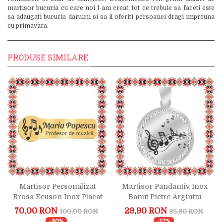
martisor bucuria cu care noi l-am creat, tot ce trebuie sa faceti este
sa adaugati bucuria daruirii si sa il oferiti persoanei dragi impreuna
cu primavara.
PRODUSE SIMILARE
Martisor Personalizat
Martisor Pandantiv Inox
Brosa Ecuson Inox Placat
Banut Pietre Argintiu
Aur 18K Profesor Muzica
Muzica
70,00 RON
29,90 RON
100,00 RON
35,90 RON
Nume
-30%
-17%