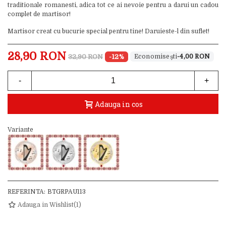
traditionale romanesti, adica tot ce ai nevoie pentru a darui un cadou
complet de martisor!
Martisor creat cu bucurie special pentru tine! Daruieste-l din suflet!
28,90 RON
32,90 RON
-12%
-4,00 RON
-
+
Adauga in cos
Variante
REFERINTA:
BTGRPAU113
Adauga in Wishlist
(
1
)