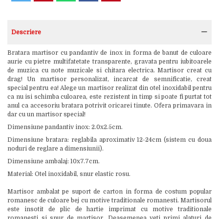
Descriere
Bratara martisor cu pandantiv de inox in forma de banut de culoare
aurie cu pietre multifatetate transparente, gravata pentru iubitoarele
de muzica cu note muzicale si chitara electrica. Martisor creat cu
drag! Un martisor personalizat, incarcat de semnificatie, creat
special pentru ea! Alege un martisor realizat din otel inoxidabil pentru
ca nu isi schimba culoarea, este rezistent in timp si poate fi purtat tot
anul ca accesoriu bratara potrivit oricarei tinute. Ofera primavara in
dar cu un martisor special!
Dimensiune pandantiv inox: 2.0x2.5cm.
Dimensiune bratara: reglabila aproximativ 12-24cm (sistem cu doua
noduri de reglare a dimensiunii).
Dimensiune ambalaj: 10x7.7cm.
Material: Otel inoxidabil, snur elastic rosu.
Martisor ambalat pe suport de carton in forma de costum popular
romanesc de culoare bej cu motive traditionale romanesti. Martisorul
este insotit de plic de hartie imprimat cu motive traditionale
romanesti si snur de martisor. Deasemenea veti primi alaturi de