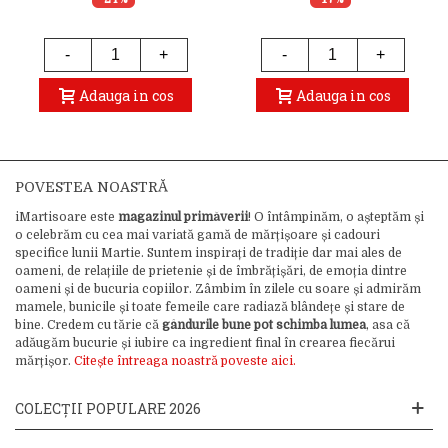
-
+
-
+
Adauga in cos
Adauga in cos
POVESTEA NOASTRĂ
iMartisoare este
magazinul primăverii
! O întâmpinăm, o așteptăm și
o celebrăm cu cea mai variată gamă de mărțișoare și cadouri
specifice lunii Martie. Suntem inspirați de tradiție dar mai ales de
oameni, de relațiile de prietenie și de îmbrățișări, de emoția dintre
oameni și de bucuria copiilor. Zâmbim în zilele cu soare și admirăm
mamele, bunicile și toate femeile care radiază blândețe și stare de
bine. Credem cu tărie că
gândurile bune pot schimba lumea
, asa că
adăugăm bucurie și iubire ca ingredient final în crearea fiecărui
mărțișor.
Citește întreaga noastră poveste aici.
COLECȚII POPULARE 2026