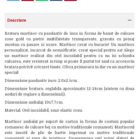
Descriere
Bratara martisor cu pandantiv de inox in forma de banut de culoare
rose gold cu pietre multifatetate transparente, gravata cu peisaj
montan cu pasare si soare. Martisor creat cu bucurie! Un martisor
personalizat, incarcat de semnificatie, creat special pentru ea! Alege
un martisor realizat din otel inoxidabil pentru ca nu isi schimba
culoarea, este rezistent in timp si poate fi purtat tot anul ca accesoriu
bratara potrivit oricarei tinute. Ofera primavara in dar cu un martisor
special!
Dimensiune pandantiv inox: 2.0x2.5cm.
Dimensiune bratara: reglabila aproximativ 12-24cm (sistem cu doua
noduri de reglare a dimensiunii).
Dimensiune ambalaj: 10x7.7cm.
Material: Otel inoxidabil, snur elastic rosu.
Martisor ambalat pe suport de carton in forma de costum popular
romanesc de culoare bej cu motive traditionale romanesti. Martisorul
este insotit de plic de hartie imprimat cu motive traditionale
romanesti si snur de martisor. Deasemenea veti primi alaturi de