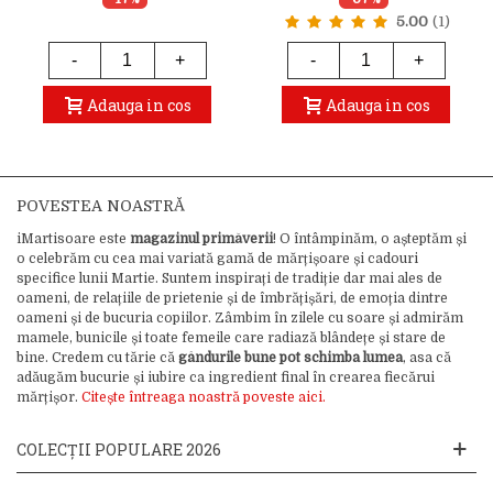
5.00
(1)
-
+
-
+
Adauga in cos
Adauga in cos
POVESTEA NOASTRĂ
iMartisoare este
magazinul primăverii
! O întâmpinăm, o așteptăm și
o celebrăm cu cea mai variată gamă de mărțișoare și cadouri
specifice lunii Martie. Suntem inspirați de tradiție dar mai ales de
oameni, de relațiile de prietenie și de îmbrățișări, de emoția dintre
oameni și de bucuria copiilor. Zâmbim în zilele cu soare și admirăm
mamele, bunicile și toate femeile care radiază blândețe și stare de
bine. Credem cu tărie că
gândurile bune pot schimba lumea
, asa că
adăugăm bucurie și iubire ca ingredient final în crearea fiecărui
mărțișor.
Citește întreaga noastră poveste aici.
COLECȚII POPULARE 2026