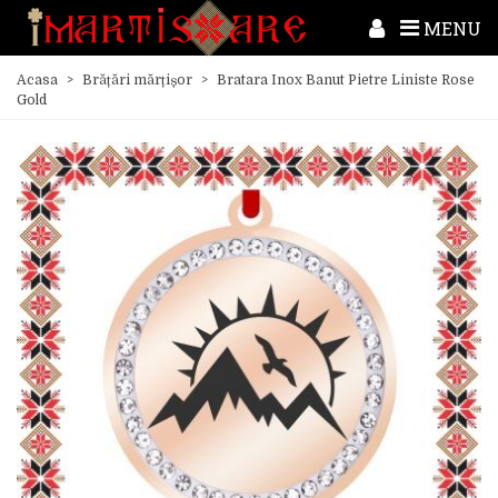
MENU
Acasa
>
Brățări mărțișor
>
Bratara Inox Banut Pietre Liniste Rose
Gold