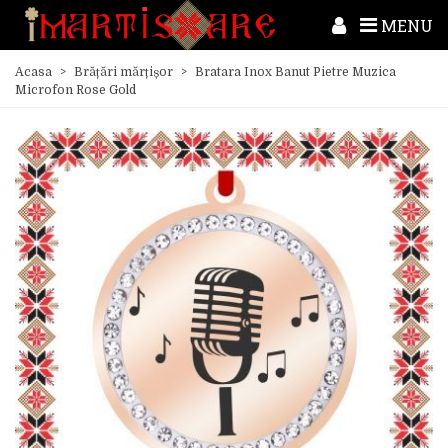
MENU
Acasa
>
Brățări mărțișor
>
Bratara Inox Banut Pietre Muzica
Microfon Rose Gold