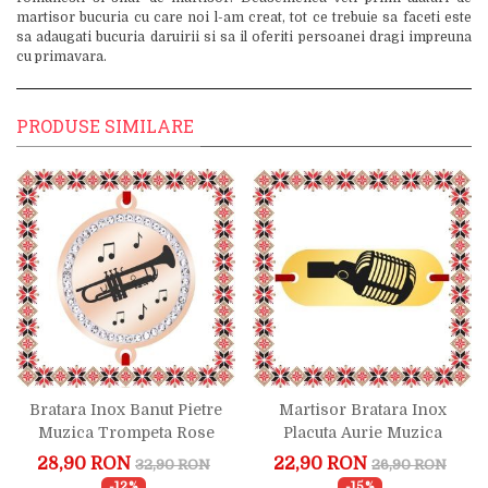
martisor bucuria cu care noi l-am creat, tot ce trebuie sa faceti este
sa adaugati bucuria daruirii si sa il oferiti persoanei dragi impreuna
cu primavara.
PRODUSE SIMILARE
Bratara Inox Banut Pietre
Martisor Bratara Inox
Muzica Trompeta Rose
Placuta Aurie Muzica
Gold
Microfon
28,90 RON
22,90 RON
32,90 RON
26,90 RON
-12%
-15%