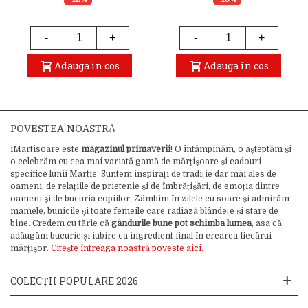
-
+
-
+
Adauga in cos
Adauga in cos
POVESTEA NOASTRĂ
iMartisoare este
magazinul primăverii
! O întâmpinăm, o așteptăm și
o celebrăm cu cea mai variată gamă de mărțișoare și cadouri
specifice lunii Martie. Suntem inspirați de tradiție dar mai ales de
oameni, de relațiile de prietenie și de îmbrățișări, de emoția dintre
oameni și de bucuria copiilor. Zâmbim în zilele cu soare și admirăm
mamele, bunicile și toate femeile care radiază blândețe și stare de
bine. Credem cu tărie că
gândurile bune pot schimba lumea
, asa că
adăugăm bucurie și iubire ca ingredient final în crearea fiecărui
mărțișor.
Citește întreaga noastră poveste aici.
COLECȚII POPULARE 2026