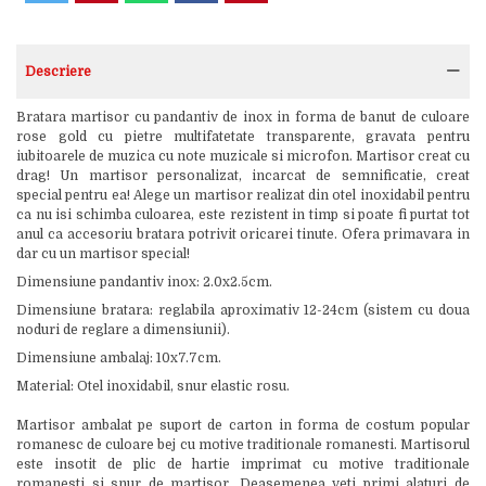
Descriere
Bratara martisor cu pandantiv de inox in forma de banut de culoare
rose gold cu pietre multifatetate transparente, gravata pentru
iubitoarele de muzica cu note muzicale si microfon. Martisor creat cu
drag! Un martisor personalizat, incarcat de semnificatie, creat
special pentru ea! Alege un martisor realizat din otel inoxidabil pentru
ca nu isi schimba culoarea, este rezistent in timp si poate fi purtat tot
anul ca accesoriu bratara potrivit oricarei tinute. Ofera primavara in
dar cu un martisor special!
Dimensiune pandantiv inox: 2.0x2.5cm.
Dimensiune bratara: reglabila aproximativ 12-24cm (sistem cu doua
noduri de reglare a dimensiunii).
Dimensiune ambalaj: 10x7.7cm.
Material: Otel inoxidabil, snur elastic rosu.
Martisor ambalat pe suport de carton in forma de costum popular
romanesc de culoare bej cu motive traditionale romanesti. Martisorul
este insotit de plic de hartie imprimat cu motive traditionale
romanesti si snur de martisor. Deasemenea veti primi alaturi de