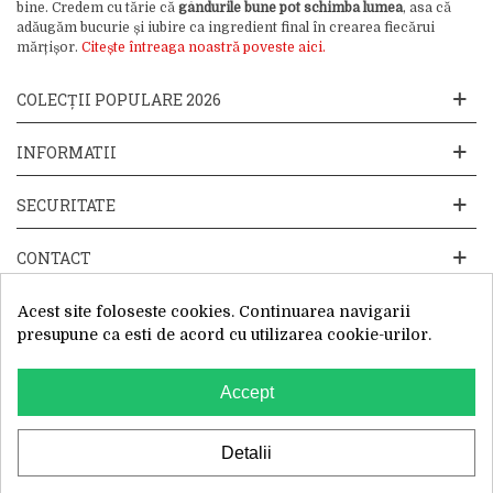
bine. Credem cu tărie că
gândurile bune pot schimba lumea
, asa că
adăugăm bucurie și iubire ca ingredient final în crearea fiecărui
mărțișor.
Citește întreaga noastră poveste aici.
COLECȚII POPULARE 2026
INFORMATII
SECURITATE
CONTACT
Acest site foloseste cookies. Continuarea navigarii
presupune ca esti de acord cu utilizarea cookie-urilor.
Accept
Website operat de: Primavara in dar SRL, Cod Fiscal: 52428019, Reg.
Com: J2025066115002, Sediu Social:Sos. Unirii 201-203C, Caciulati,
Ilfov
WhatsApp
Detalii