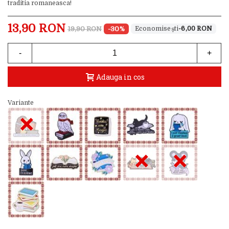
traditia romaneasca!
13,90 RON
19,90 RON
-30%
-6,00 RON
-
+
Adauga in cos
Variante
×
×
×