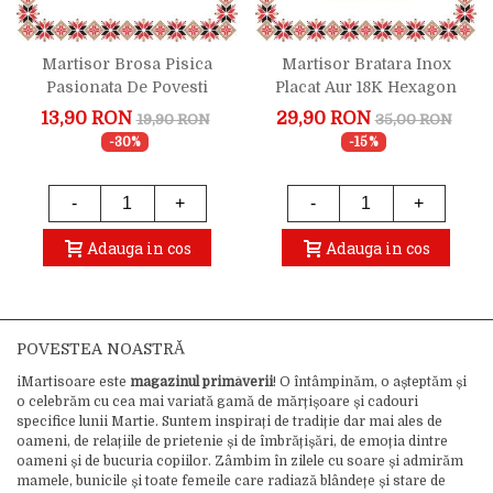
Martisor Brosa Pisica
Martisor Bratara Inox
Pasionata De Povesti
Placat Aur 18K Hexagon
Pomul Cunoasterii
13,90 RON
29,90 RON
19,90 RON
35,00 RON
-30%
-15%
-
+
-
+
Adauga in cos
Adauga in cos
POVESTEA NOASTRĂ
iMartisoare este
magazinul primăverii
! O întâmpinăm, o așteptăm și
o celebrăm cu cea mai variată gamă de mărțișoare și cadouri
specifice lunii Martie. Suntem inspirați de tradiție dar mai ales de
oameni, de relațiile de prietenie și de îmbrățișări, de emoția dintre
oameni și de bucuria copiilor. Zâmbim în zilele cu soare și admirăm
mamele, bunicile și toate femeile care radiază blândețe și stare de