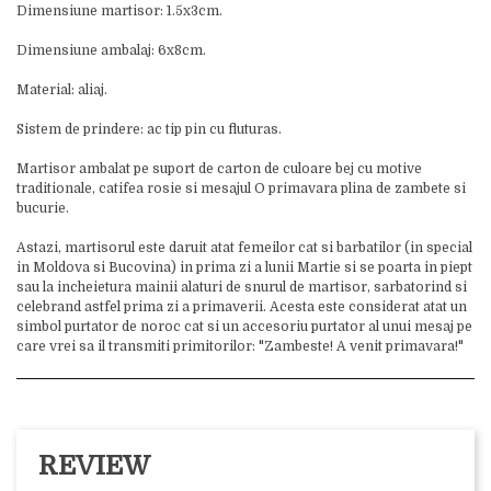
Dimensiune martisor: 1.5x3cm.
Dimensiune ambalaj: 6x8cm.
Material: aliaj.
Sistem de prindere: ac tip pin cu fluturas.
Martisor ambalat pe suport de carton de culoare bej cu motive
traditionale, catifea rosie si mesajul O primavara plina de zambete si
bucurie.
Astazi, martisorul este daruit atat femeilor cat si barbatilor (in special
in Moldova si Bucovina) in prima zi a lunii Martie si se poarta in piept
sau la incheietura mainii alaturi de snurul de martisor, sarbatorind si
celebrand astfel prima zi a primaverii. Acesta este considerat atat un
simbol purtator de noroc cat si un accesoriu purtator al unui mesaj pe
care vrei sa il transmiti primitorilor: "Zambeste! A venit primavara!"
REVIEW