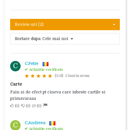
Review-uri (2)
Sortare dupa:
Cele mai noi
C.Petre
C
Achizitie verificata
(5.0)
5 luni in urma
Carte
Fain si de efect pt cineva care iubeste cartile si
primavaraaa
0
0
0
C.Andreea
C
Achizitie verificata