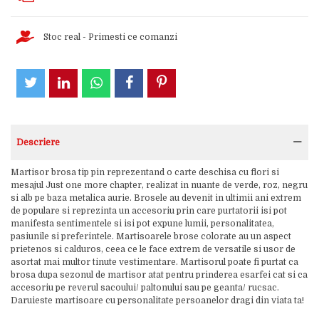
Stoc real - Primesti ce comanzi
Descriere
Martisor brosa tip pin reprezentand o carte deschisa cu flori si
mesajul Just one more chapter, realizat in nuante de verde, roz, negru
si alb pe baza metalica aurie. Brosele au devenit in ultimii ani extrem
de populare si reprezinta un accesoriu prin care purtatorii isi pot
manifesta sentimentele si isi pot expune lumii, personalitatea,
pasiunile si preferintele. Martisoarele brose colorate au un aspect
prietenos si calduros, ceea ce le face extrem de versatile si usor de
asortat mai multor tinute vestimentare. Martisorul poate fi purtat ca
brosa dupa sezonul de martisor atat pentru prinderea esarfei cat si ca
accesoriu pe reverul sacoului/ paltonului sau pe geanta/ rucsac.
Daruieste martisoare cu personalitate persoanelor dragi din viata ta!