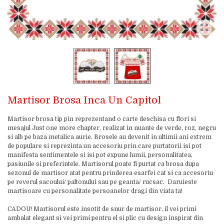
Martisor Brosa Inca Un Capitol
Martisor brosa tip pin reprezentand o carte deschisa cu flori si
mesajul Just one more chapter, realizat in nuante de verde, roz, negru
si alb pe baza metalica aurie. Brosele au devenit in ultimii ani extrem
de populare si reprezinta un accesoriu prin care purtatorii isi pot
manifesta sentimentele si isi pot expune lumii, personalitatea,
pasiunile si preferintele. Martisorul poate fi purtat ca brosa dupa
sezonul de martisor atat pentru prinderea esarfei cat si ca accesoriu
pe reverul sacoului/ paltonului sau pe geanta/ rucsac. Daruieste
martisoare cu personalitate persoanelor dragi din viata ta!
CADOU! Martisorul este insotit de snur de martisor, il vei primi
ambalat elegant si vei primi pentru el si plic cu design inspirat din