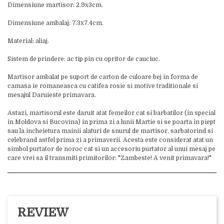
Dimensiune martisor: 2.9x3cm.
Dimensiune ambalaj: 7.3x7.4cm.
Material: aliaj.
Sistem de prindere: ac tip pin cu opritor de cauciuc.
Martisor ambalat pe suport de carton de culoare bej in forma de
camasa ie romaneasca cu catifea rosie si motive traditionale si
mesajul Daruieste primavara.
Astazi, martisorul este daruit atat femeilor cat si barbatilor (in special
in Moldova si Bucovina) in prima zi a lunii Martie si se poarta in piept
sau la incheietura mainii alaturi de snurul de martisor, sarbatorind si
celebrand astfel prima zi a primaverii. Acesta este considerat atat un
simbol purtator de noroc cat si un accesoriu purtator al unui mesaj pe
care vrei sa il transmiti primitorilor: "Zambeste! A venit primavara!"
REVIEW