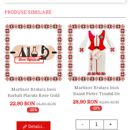
PRODUSE SIMILARE
Stoc Epuizat
Martisor Bratara Inox
Martisor Bratara Inox
Banut Pietre Tinutul De
Barbati Placuta Rose Gold
Maini Rose Gold
Chimist
28,90 RON
32,90 RON
22,90 RON
26,90 RON
-12%
-15%
-
+
Detalii...