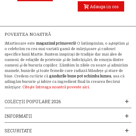
Adauga in cos
POVESTEA NOASTRĂ
iMartisoare este
magazinul primăverii
! O întâmpinăm, o așteptăm și
o celebrăm cu cea mai variată gamă de mărțișoare și cadouri
specifice lunii Martie. Suntem inspirați de tradiție dar mai ales de
oameni, de relațiile de prietenie și de îmbrățișări, de emoția dintre
oameni și de bucuria copiilor. Zâmbim în zilele cu soare și admirăm
mamele, bunicile și toate femeile care radiază blândețe și stare de
bine. Credem cu tărie că
gândurile bune pot schimba lumea
, asa că
adăugăm bucurie și iubire ca ingredient final în crearea fiecărui
mărțișor.
Citește întreaga noastră poveste aici.
COLECȚII POPULARE 2026
INFORMATII
SECURITATE