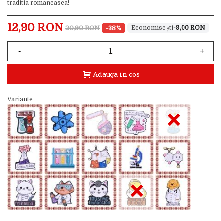
traditia romaneasca!
12,90 RON
20,90 RON
-38%
-8,00 RON
-
+
Adauga in cos
Variante
×
×