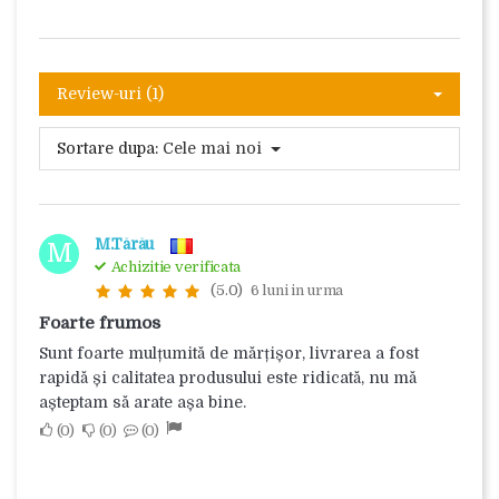
Review-uri (1)
Sortare dupa:
Cele mai noi
M.Tărău
M
Achizitie verificata
(5.0)
6 luni in urma
Foarte frumos
Sunt foarte mulțumită de mărțișor, livrarea a fost
rapidă și calitatea produsului este ridicată, nu mă
așteptam să arate așa bine.
0
0
0