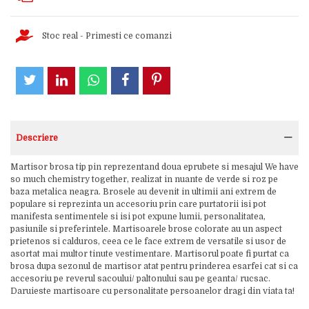
Stoc real - Primesti ce comanzi
Descriere
Martisor brosa tip pin reprezentand doua eprubete si mesajul We have
so much chemistry together, realizat in nuante de verde si roz pe
baza metalica neagra. Brosele au devenit in ultimii ani extrem de
populare si reprezinta un accesoriu prin care purtatorii isi pot
manifesta sentimentele si isi pot expune lumii, personalitatea,
pasiunile si preferintele. Martisoarele brose colorate au un aspect
prietenos si calduros, ceea ce le face extrem de versatile si usor de
asortat mai multor tinute vestimentare. Martisorul poate fi purtat ca
brosa dupa sezonul de martisor atat pentru prinderea esarfei cat si ca
accesoriu pe reverul sacoului/ paltonului sau pe geanta/ rucsac.
Daruieste martisoare cu personalitate persoanelor dragi din viata ta!