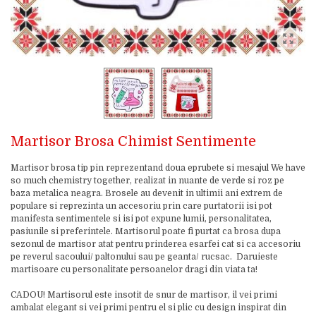
Martisor Brosa Chimist Sentimente
Martisor brosa tip pin reprezentand doua eprubete si mesajul We have
so much chemistry together, realizat in nuante de verde si roz pe
baza metalica neagra. Brosele au devenit in ultimii ani extrem de
populare si reprezinta un accesoriu prin care purtatorii isi pot
manifesta sentimentele si isi pot expune lumii, personalitatea,
pasiunile si preferintele. Martisorul poate fi purtat ca brosa dupa
sezonul de martisor atat pentru prinderea esarfei cat si ca accesoriu
pe reverul sacoului/ paltonului sau pe geanta/ rucsac. Daruieste
martisoare cu personalitate persoanelor dragi din viata ta!
CADOU! Martisorul este insotit de snur de martisor, il vei primi
ambalat elegant si vei primi pentru el si plic cu design inspirat din