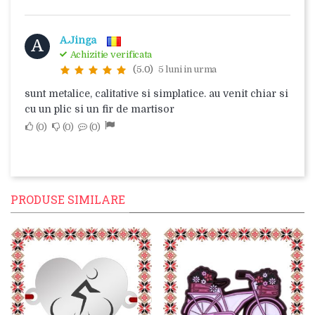
A.Jinga
A
Achizitie verificata
(5.0)
5 luni in urma
sunt metalice, calitative si simplatice. au venit chiar si
cu un plic si un fir de martisor
0
0
0
PRODUSE SIMILARE