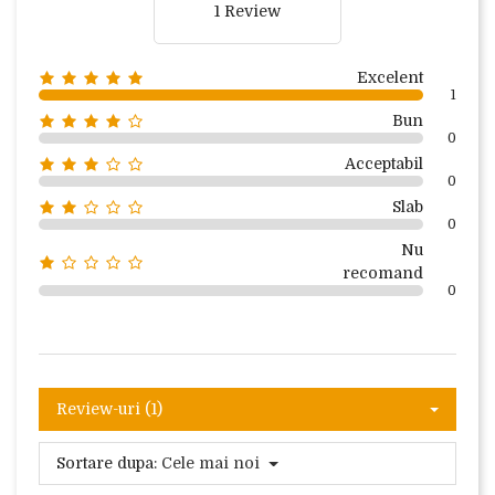
1 Review
Excelent
1
Bun
0
Acceptabil
0
Slab
0
Nu
recomand
0
Review-uri (1)
Sortare dupa:
Cele mai noi