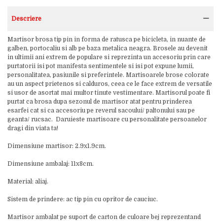
Descriere
Martisor brosa tip pin in forma de ratusca pe bicicleta, in nuante de
galben, portocaliu si alb pe baza metalica neagra. Brosele au devenit
in ultimii ani extrem de populare si reprezinta un accesoriu prin care
purtatorii isi pot manifesta sentimentele si isi pot expune lumii,
personalitatea, pasiunile si preferintele. Martisoarele brose colorate
au un aspect prietenos si calduros, ceea ce le face extrem de versatile
si usor de asortat mai multor tinute vestimentare. Martisorul poate fi
purtat ca brosa dupa sezonul de martisor atat pentru prinderea
esarfei cat si ca accesoriu pe reverul sacoului/ paltonului sau pe
geanta/ rucsac. Daruieste martisoare cu personalitate persoanelor
dragi din viata ta!
Dimensiune martisor: 2.9x1.9cm.
Dimensiune ambalaj: 11x8cm.
Material: aliaj.
Sistem de prindere: ac tip pin cu opritor de cauciuc.
Martisor ambalat pe suport de carton de culoare bej reprezentand