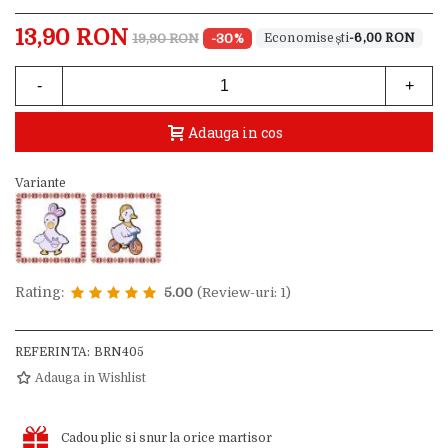
13,90 RON
19,90 RON
-30%
-6,00 RON
-
+
Adauga in cos
Variante
Rating:
5.00
(Review-uri: 1)
REFERINTA:
BRN405
Adauga in Wishlist
Cadou plic si snur la orice martisor