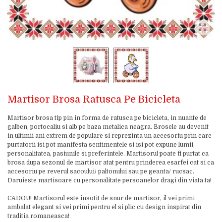
Martisor Brosa Ratusca Pe Bicicleta
Martisor brosa tip pin in forma de ratusca pe bicicleta, in nuante de
galben, portocaliu si alb pe baza metalica neagra. Brosele au devenit
in ultimii ani extrem de populare si reprezinta un accesoriu prin care
purtatorii isi pot manifesta sentimentele si isi pot expune lumii,
personalitatea, pasiunile si preferintele. Martisorul poate fi purtat ca
brosa dupa sezonul de martisor atat pentru prinderea esarfei cat si ca
accesoriu pe reverul sacoului/ paltonului sau pe geanta/ rucsac.
Daruieste martisoare cu personalitate persoanelor dragi din viata ta!
CADOU! Martisorul este insotit de snur de martisor, il vei primi
ambalat elegant si vei primi pentru el si plic cu design inspirat din
traditia romaneasca!