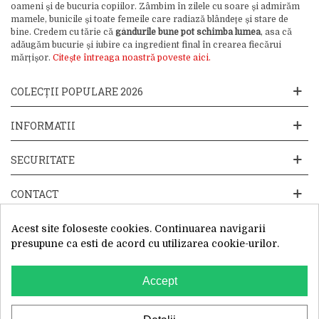
oameni și de bucuria copiilor. Zâmbim în zilele cu soare și admirăm
mamele, bunicile și toate femeile care radiază blândețe și stare de
bine. Credem cu tărie că
gândurile bune pot schimba lumea
, asa că
adăugăm bucurie și iubire ca ingredient final în crearea fiecărui
mărțișor.
Citește întreaga noastră poveste aici.
COLECȚII POPULARE 2026
INFORMATII
SECURITATE
CONTACT
Acest site foloseste cookies. Continuarea navigarii
presupune ca esti de acord cu utilizarea cookie-urilor.
Accept
Website operat de: Primavara in dar SRL, Cod Fiscal: 52428019, Reg.
Com: J2025066115002, Sediu Social:Sos. Unirii 201-203C, Caciulati,
Ilfov
WhatsApp