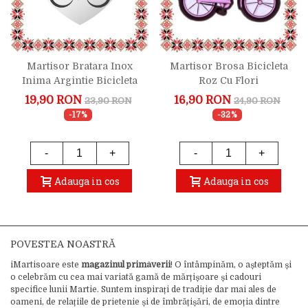
Martisor Bratara Inox
Martisor Brosa Bicicleta
Inima Argintie Bicicleta
Roz Cu Flori
19,90 RON
16,90 RON
23,90 RON
24,90 RON
-17%
-32%
-
+
-
+
Adauga in cos
Adauga in cos
POVESTEA NOASTRĂ
iMartisoare este
magazinul primăverii
! O întâmpinăm, o așteptăm și
o celebrăm cu cea mai variată gamă de mărțișoare și cadouri
specifice lunii Martie. Suntem inspirați de tradiție dar mai ales de
oameni, de relațiile de prietenie și de îmbrățișări, de emoția dintre