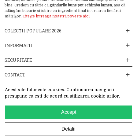
bine. Credem cu tărie că
gândurile bune pot schimba lumea
, asa că
adăugăm bucurie și iubire ca ingredient final în crearea fiecărui
mărțișor.
Citește întreaga noastră poveste aici.
COLECȚII POPULARE 2026
INFORMATII
SECURITATE
CONTACT
Acest site foloseste cookies. Continuarea navigarii
presupune ca esti de acord cu utilizarea cookie-urilor.
Accept
Website operat de: Primavara in dar SRL, Cod Fiscal: 52428019, Reg.
Com: J2025066115002, Sediu Social:Sos. Unirii 201-203C, Caciulati,
Ilfov
WhatsApp
Detalii