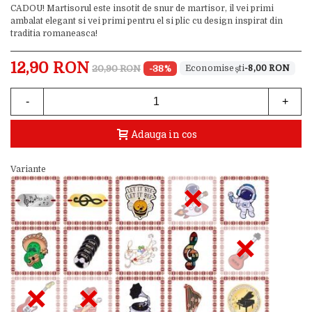
CADOU! Martisorul este insotit de snur de martisor, il vei primi
ambalat elegant si vei primi pentru el si plic cu design inspirat din
traditia romaneasca!
12,90 RON
20,90 RON
-38%
-8,00 RON
-
+
Adauga in cos
Variante
×
×
×
×