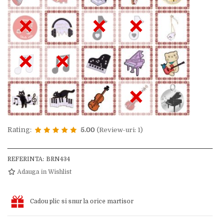
×
×
×
×
×
×
Rating:
5.00
(Review-uri: 1)
REFERINTA:
BRN434
Adauga in Wishlist
Cadou plic si snur la orice martisor