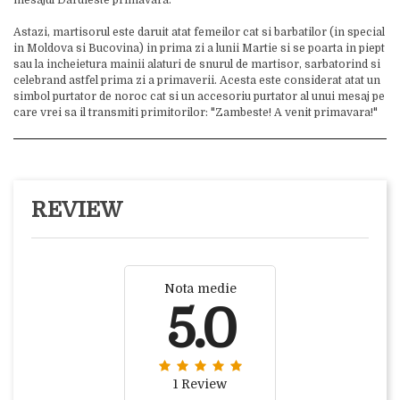
mesajul Daruieste primavara.
Astazi, martisorul este daruit atat femeilor cat si barbatilor (in special
in Moldova si Bucovina) in prima zi a lunii Martie si se poarta in piept
sau la incheietura mainii alaturi de snurul de martisor, sarbatorind si
celebrand astfel prima zi a primaverii. Acesta este considerat atat un
simbol purtator de noroc cat si un accesoriu purtator al unui mesaj pe
care vrei sa il transmiti primitorilor: "Zambeste! A venit primavara!"
REVIEW
Nota medie
5.0
1 Review