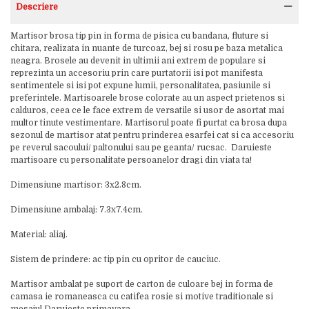
Descriere
Martisor brosa tip pin in forma de pisica cu bandana, fluture si
chitara, realizata in nuante de turcoaz, bej si rosu pe baza metalica
neagra. Brosele au devenit in ultimii ani extrem de populare si
reprezinta un accesoriu prin care purtatorii isi pot manifesta
sentimentele si isi pot expune lumii, personalitatea, pasiunile si
preferintele. Martisoarele brose colorate au un aspect prietenos si
calduros, ceea ce le face extrem de versatile si usor de asortat mai
multor tinute vestimentare. Martisorul poate fi purtat ca brosa dupa
sezonul de martisor atat pentru prinderea esarfei cat si ca accesoriu
pe reverul sacoului/ paltonului sau pe geanta/ rucsac. Daruieste
martisoare cu personalitate persoanelor dragi din viata ta!
Dimensiune martisor: 3x2.8cm.
Dimensiune ambalaj: 7.3x7.4cm.
Material: aliaj.
Sistem de prindere: ac tip pin cu opritor de cauciuc.
Martisor ambalat pe suport de carton de culoare bej in forma de
camasa ie romaneasca cu catifea rosie si motive traditionale si