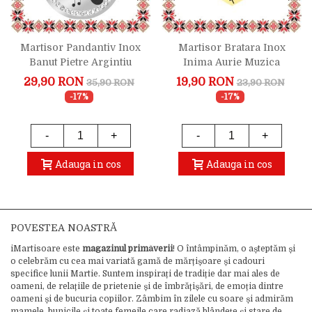
Martisor Pandantiv Inox
Martisor Bratara Inox
Banut Pietre Argintiu
Inima Aurie Muzica
Muzica Saxofon
Vioara
29,90 RON
19,90 RON
35,90 RON
23,90 RON
-17%
-17%
-
+
-
+
Adauga in cos
Adauga in cos
POVESTEA NOASTRĂ
iMartisoare este
magazinul primăverii
! O întâmpinăm, o așteptăm și
o celebrăm cu cea mai variată gamă de mărțișoare și cadouri
specifice lunii Martie. Suntem inspirați de tradiție dar mai ales de
oameni, de relațiile de prietenie și de îmbrățișări, de emoția dintre
oameni și de bucuria copiilor. Zâmbim în zilele cu soare și admirăm
mamele, bunicile și toate femeile care radiază blândețe și stare de