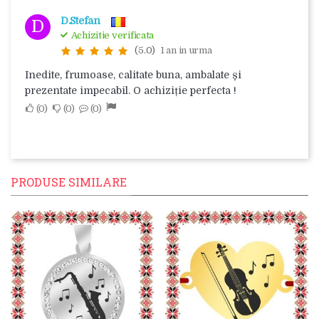
D.Stefan
D
Achizitie verificata
(5.0)
1 an in urma
Inedite, frumoase, calitate buna, ambalate și
prezentate impecabil. O achiziție perfecta !
0
0
0
PRODUSE SIMILARE